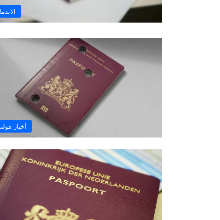
الاندما
أخبار هولند