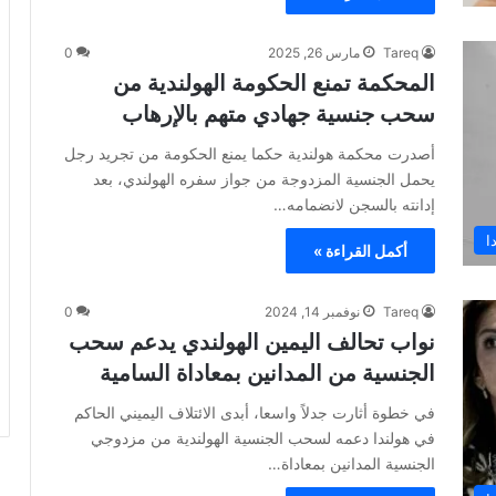
Tareq
مارس 26, 2025
0
المحكمة تمنع الحكومة الهولندية من
سحب جنسية جهادي متهم بالإرهاب
أصدرت محكمة هولندية حكما يمنع الحكومة من تجريد رجل
يحمل الجنسية المزدوجة من جواز سفره الهولندي، بعد
إدانته بالسجن لانضمامه…
ا
أكمل القراءة »
Tareq
نوفمبر 14, 2024
0
نواب تحالف اليمين الهولندي يدعم سحب
الجنسية من المدانين بمعاداة السامية
في خطوة أثارت جدلاً واسعا، أبدى الائتلاف اليميني الحاكم
في هولندا دعمه لسحب الجنسية الهولندية من مزدوجي
الجنسية المدانين بمعاداة…