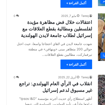
م
أكمل القراءة »
Tareq
مايو 7, 2025
0
اعتقالات خلال فض مظاهرة مؤيدة
لفلسطين ومطالبة بقطع العلاقات مع
إسرائيل لطلاب جامعة لايدن الهولندية
شهدت جامعة لايدن في لاهاي احتجاجا واسعا، حيث احتل
حوالي 200 متظاهر مبنى «وينهافن» في منطقة
تيرفماركت، مطالبين بقطع العلاقات…
ا
أكمل القراءة »
Tareq
أبريل 22, 2025
0
انقلاب في الرأي العام الهولندي: تراجع
غير مسبوق لدعم إسرائيل
أظهر استطلاع رأي حديث أجرته مؤسسة "Ipsos I&O"
تراجعا حاداً في تأييد الهولنديين للسياسة التي تتبعها