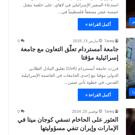
استدعاء السفير الإسرائيلي في لاهاي، على خلفية مقتل
خمسة عشر مسعفاً فلسطينياً في…
م
أكمل القراءة »
Tareq
مارس 13, 2025
0
جامعة أمستردام تعلّق التعاون مع جامعة
إسرائيلية مؤقتا
قررت جامعة أمستردام (UvA) تعليق التبادل الطلابي
الدولي مؤقتا مع إحدى الجامعات في العاصمة الإسرائيلية
القدس، في خطوة تأتي ضمن…
ا
أكمل القراءة »
Tareq
نوفمبر 25, 2024
0
العثور على الحاخام تسفي كوجان ميتا في
الإمارات وإيران تنفي مسؤوليتها