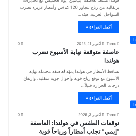
هولندا تستعد لعاصفة “بنيامين” يوم الخميس مع تحذيرات
برتقالية من رياح تتجاوز 120 كم/س وأمطار غزيرة تضرب
السواحل الغربية. هيئة…
أكمل القراءة »
ا
Tareq
أكتوبر 21, 2025
0
عاصفة متوقعة نهاية الأسبوع تضرب
هولندا
تساقط الأمطار في هولندا يمهّد لعاصفة محتملة نهاية
الأسبوع مع توقع رياح قوية وأحوال جوية متقلبة، وارتفاع
درجات الحرارة قليلاً…
أكمل القراءة »
ا
Tareq
أكتوبر 3, 2025
0
توقعات الطقس في هولندا: العاصفة
“إيمي” تجلب أمطاراً ورياحاً قوية