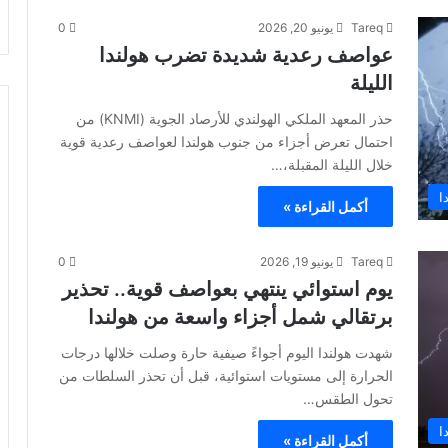
Tareq
يونيو 20, 2026
0
عواصف رعدية شديدة تضرب هولندا
الليلة
حذر المعهد الملكي الهولندي للأرصاد الجوية (KNMI) من
احتمال تعرض أجزاء من جنوب هولندا لعواصف رعدية قوية
خلال الليلة المقبلة،…
ا
أكمل القراءة »
Tareq
يونيو 19, 2026
0
يوم استوائي ينتهي بعواصف قوية.. تحذير
برتقالي شمل أجزاء واسعة من هولندا
شهدت هولندا اليوم أجواءً صيفية حارة وصلت خلالها درجات
الحرارة إلى مستويات استوائية، قبل أن تحذر السلطات من
تحول الطقس…
ا
أكمل القراءة »