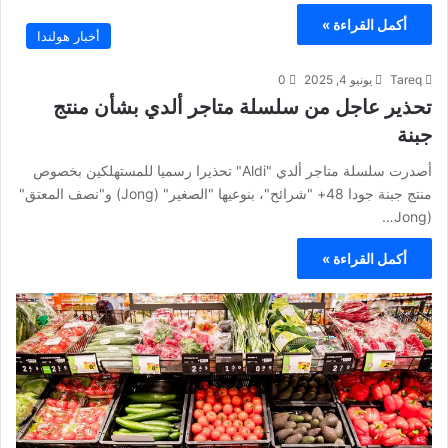
أكمل القراءة »
أخبار هولندا
Tareq
يونيو 4, 2025
0
تحذير عاجل من سلسلة متاجر ألدي بشأن منتج
جبنة
أصدرت سلسلة متاجر ألدي "Aldi" تحذيرا رسميا للمستهلكين بخصوص
منتج جبنة جودا 48+ "شرائح"، بنوعيها "الصغير" (Jong) و"نصف المعتق"
(Jong…
أكمل القراءة »