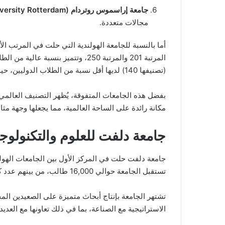
جامعة إراسموس روتردام (Erasmus University Rotterdam)
مجالات متعددة.
أما بالنسبة للجامعة الهولندية التي حلت في المرتب ال
(تصنيفها 140) لديها أقل نسبة من الطلاب الدوليين، حيث أن 12 في المائة فقط من إجمالي 23,004 طالب هم دوليون.
مكانة رائدة على الساحة العالمية، مما يجعلها وجهة مثا
جامعة دلفت للعلوم والتكنولوجي
تستقبل الجامعة حوالي 16,000 طالب، من بينهم عدد كبير من الطلاب الدوليين.
تشتهر الجامعة بإنتاج أبحاث متميزة على الصعيدين الم
الاستراتيجية مع الصناعة، بما في ذلك تعاونها مع العدي