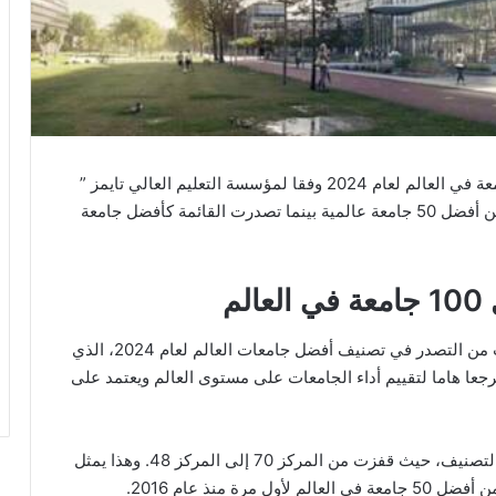
تواجدت عدة جامعات هولندية في قائمة أفضل 100 جامعة في العالم لعام 2024 وفقا لمؤسسة التعليم العالي تايمز ”
Times Higher Education “. وحلت جامعة دلفت ضمن أفضل 50 جامعة عالمية بينما تصدرت القائمة كأفضل جامعة
تمثل هولندا اليوم موطناً لست جامعات مرموقة تمكنت من التصدر في تصنيف أفضل جامعات العالم لعام 2024، الذي
مرجعا هاما لتقييم أداء الجامعات على مستوى العالم ويعتمد على
وشهدت جامعة دلفت للتكنولوجيا ارتفاعا ملحوظا في التصنيف، حيث قفزت من المركز 70 إلى المركز 48. وهذا يمثل
 منذ عام 2016.