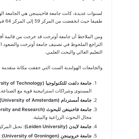
لسنوات عديدة، كانت جامعة فاخينينجن هي الجامعة الهول
طفيفا حيث انخفضت من المركز 59 إلى المركز 64 في التصنيف السنوي للجامعات العالمية.
التراجع الملحوظ في تصنيف جامعة أوترخت والصعود ال
التعليم العالي والبحث العلمي.
والجامعات الهولندية الست التي حققت مكانة متقدمة في الت
جامعة دلفت للتكنولوجيا (Delft University of Technology)
المستوى وشراكات استراتيجية قوية مع الصناعة.
جامعة أمستردام (University of Amsterdam)
جامعة فاخنينغن للبحوث (Wageningen University and Research)
مجال البحوث الزراعية والبيئية.
جامعة لايدن (Leiden University)
: تحتل المركز 77، وتشتهر بتقديم برامج دراساتها العليا باللغة الإنج
جامعة خرونينجن (University of Groningen)
: ت