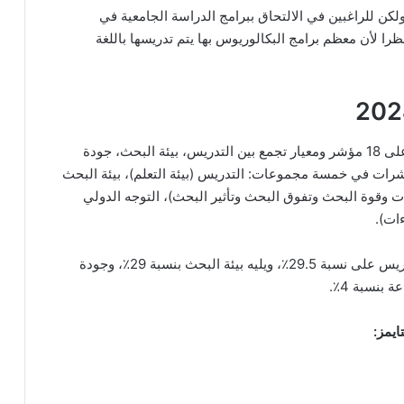
 ولكن للراغبين في الالتحاق ببرامج الدراسة الجامعية في
را لأن معظم برامج البكالوريوس بها يتم تدريسها باللغة
يعتمد تصنيف تايمز لأفضل جامعات العالم لعام 2024 على 18 مؤشر ومعيار تجمع بين التدريس، بيئة البحث، جودة
ؤشرات في خمسة مجموعات: التدريس (بيئة التعلم)، بيئة البحث
ت وقوة البحث وتفوق البحث وتأثير البحث)، التوجه الدولي
ات).
يُلاحظ أن معايير التقييم متفاوتة، حيث حصل معيار التدريس على نسبة 29.5٪، ويليه بيئة البحث بنسبة 29٪، وجودة