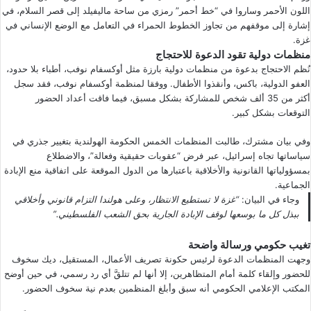
اللون الأحمر وساروا في “خط أحمر” رمزي من ساحة ماليفيلد إلى قصر السلام، في
إشارة إلى موقفهم من تجاوز الخطوط الحمراء في التعامل مع الوضع الإنساني في
غزة.
منظمات دولية تقود الدعوة للاحتجاج
نُظم الاحتجاج بدعوة من منظمات دولية بارزة مثل أوكسفام نوفب، أطباء بلا حدود،
العفو الدولية، باكس، وأنقذوا الأطفال. ووفقا لمنظمة أوكسفام نوفب، فقد سجل
أكثر من 35 ألف شخص للمشاركة بشكل مسبق، فيما فاقت أعداد الحضور
التوقعات بشكل كبير.
وفي بيان مشترك، طالبت المنظمات الخمس الحكومة الهولندية بتغيير جذري في
سياساتها تجاه إسرائيل، عبر فرض “عقوبات حقيقية وفعالة”، والاضطلاع
بمسؤولياتها القانونية والأخلاقية باعتبارها من الدول الموقعة على اتفاقية منع الإبادة
الجماعية.
وجاء في البيان:
“غزة لا تستطيع الانتظار، وعلى هولندا التزام قانوني وأخلاقي
ببذل كل ما بوسعها لوقف الإبادة الجارية بحق الشعب الفلسطيني.”
تغيب حكومي ورسالة واضحة
وجهت المنظمات الدعوة لرئيس حكونة تصريف الأعمال، المستقيل، ديك سخوف
للحضور وإلقاء كلمة أمام المتظاهرين، إلا أنها لم تتلقَّ أي رد رسمي، في حين أوضح
المكتب الإعلامي الحكومي أنه سبق وأبلغ المنظمين بعدم نية سخوف الحضور.