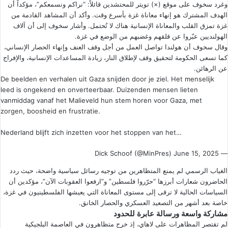
وغرد سخوف على موقع (×) تويتر للمحتشدين قائلاً: “نراكم ونسمعكم”، مؤكداً أن
الهدف المشترك هو إنهاء معاناة غزة بأسرع وقت. وأكد أن المشاهد القادمة من
غزة تمزق القلب والمعاناة الإنسانية هناك لا تُحتمل. وأشار سخوف إلى أن آلاف
الهولنديين عبّروا عن قلقهم وغضبهم من الوضع في غزة.
وقال سخوف أن هولندا تواصل العمل من أجل وقف العنف وإنهاء الحصار الإنساني،
كما تسعى الحكومة لتحقيق وقف لإطلاق النار، زيادة المساعدات الإنسانية، والإفراج
عن الرهائن.
De beelden en verhalen uit Gaza snijden door je ziel. Het menselijk
leed is ongekend en onverteerbaar. Duizenden mensen lieten
vanmiddag vanaf het Malieveld hun stem horen voor Gaza, met
zorgen, boosheid en frustratie.
Nederland blijft zich inzetten voor het stoppen van het…
June 15, 2025
— Dick Schoof (@MinPres)
الغياب الرسمي لم يمنع المتظاهرين من توجيه رسائل سياسية واضحة، حيث ردد
الحاضرون شعارات أبرزها “حرّروا فلسطين” و”ارفعوا العقوبات الآن”، مؤكدين أن
السياسات الحالية لا ترقى إلى مستوى المعاناة التي يعيشها الفلسطينيون في غزة،
خاصة بعد أشهر من التصعيد العسكري والحصار الخانق.
مشاركة واسعة ورسالة عابرة للحدود
لم تقتصر المظاهرات على لاهاي، إذ خرج متظاهرون في العاصمة البلجيكية