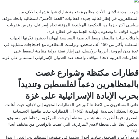
شهدت مدينة لاهاي، الأحد، مظاهرة ضخمة شارك فيها عشرات الآلاف من
المتظاهرين، في إطار فعالية جديدة لفعاليات “الخط الأحمر”، للمطالبة باتخاذ موقف
سياسي أكثر حزما من الحكومة الهولندية المؤقتة تجاه إسرائيل، وفرض عقوبات
فورية لوقف ما وصفوه بالإبادة الجماعية في قطاع غزة.
وامتلأت ساحة ماليفيلد وسط العاصمة السياسية لهولندا بحشود قدّرتها الجهات
المنظمة بأكثر من 150 ألف شخص. وتزامنت المظاهرة مع احتجاجات مشابهة في
عدة مدن أوروبية، أبرزها بروكسل، في إطار تعبئة دولية متنامية للضغط على
الحكومات الغربية لاتخاذ مواقف واضحة ضد العدوان الإسرائيلي المستمر على غزة.
قطارات مكتظة وشوارع غصت
بالمتظاهرين دعماً لفلسطين وتنديداً
بحرب الإبادة الإسرائيلية على غزة
عانى المسافرون من اكتظاظ كبير في القطارات المتجهة إلى لاهاي، حيث أعلنت
شركة السكك الحديدية الهولندية (NS) أن القطارات بلغت طاقتها الاستيعابية
القصوى، فيما أظهرت مشاهد من محطة أوترخت المركزية ازدحاما غير مسبوق،
انعكس أيضًا على محطة
لاهاي المركزية
، التي غصت بالوافدين من مختلف أنحاء
البلاد.
ورغم الأعداد الضخمة، سادت أجواء سلمية في صفوف المتظاهرين، الذين ارتدوا