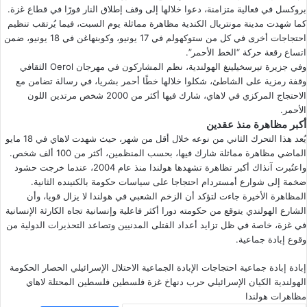
بروكسل في فعالية متزامنة، دعوا خلالها إلى وقف إطلاق النار فورًا في قطاع غزة.
كما شهدت مدينة مونتريال الكندية مظاهرة مماثلة يوم السبت، فيما يُرتقب تنظيم
احتجاجات أخرى في كل من ستوكهولم في 17 يونيو، وكوبنهاغن في 18 يونيو، ضمن
اتساع رقعة حركة “الخط الأحمر”.
وفي جزيرة تيرسخيلينغ الهولندية، نظم المشاركون في مهرجان Oerol الثقافي
وقفة رمزية على الشاطئ، شكلوا خلالها خطًا أحمر بشريا، في رسالة تضامن مع
الاحتجاج المركزي في لاهاي، شارك فيها أكثر من 2000 شخص مرتدين اللون
الأحمر.
أكبر مظاهرة منذ عقدين
يُعد هذا التحرك الثاني من نوعه خلال أقل من شهر، حيث شهدت لاهاي في 18 مايو
الماضي مظاهرة مماثلة شارك فيها، بحسب المنظمين، أكثر من 100 ألف شخص.
واعتُبرت آنذاك أكبر تظاهرة تشهدها هولندا منذ عام 2004، عندما خرجت حشود
ضخمة إلى شوارع أمستردام احتجاجا على سياسات حكومة بالكنينده الثانية.
المظاهرة الأخيرة جاءت لتؤكد أن الزخم الشعبي في هولندا لا يزال قويا، وأن
الشارع الهولندي يتوقع من حكومته دورا أكثر فاعلية وإنسانية تجاه الكارثة الإنسانية
في غزة، خاصة في ظل تزايد أعداد القتلى المدنيين وتصاعد التحذيرات الدولية من
وقوع إبادة جماعية.
إبادة
إبادة جماعية
احتجاجات
الإبادة الجماعية
الاحتلال الإسرائيلي
الحصار
الحكومة
الهولندية
الكيان الإسرائيلي
حرب
دنهاخ
غزة
فلسطين
فلسطين المحتلة
لاهاي
مظاهرات
هولندا