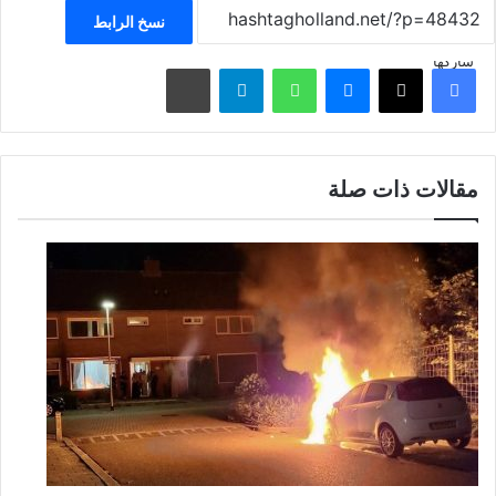
نسخ الرابط
شاركها
فيسبوك
‫X
ماسنجر
واتساب
تيلقرام
مشاركة عبر البريد
مقالات ذات صلة