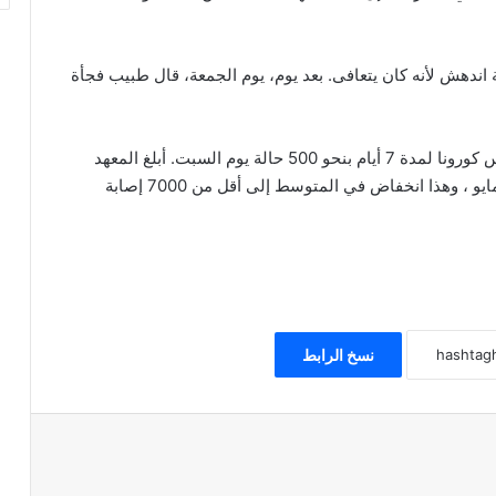
اندهش لأنه كان يتعافى. بعد يوم، يوم الجمعة، قال طبيب فجأة
الجدير ذكره، انخفض متوسط ​​الإصابات الجديدة بفيروس كورونا لمدة 7 أيام بنحو 500 حالة يوم السبت. أبلغ المعهد
الوطني للصحة عن 5,836 إصابة جديدة في الأول من مايو ، وهذا انخفاض في المتوسط إلى أقل من 7000 إصابة
نسخ الرابط