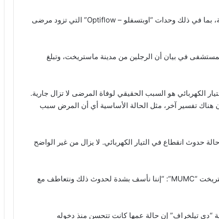
تسبب انقطاع التيار الكهربائي في توقف الأجهزة الطبية، بما في ذلك وحدات “اوبتسفلو – Optiflow” التي تزود مرضى
لمستشفى في بيان أن الرجلين من مدينة ماستريخت، وتبلغ
تيار الكهربائي هو السبب الحقيقي لوفاة المرضى لا تزال جارية.
ن هناك تفسير آخر، مثل الحالة الأساسية أي أن المرض سبب
لة حدوث انقطاع في التيار الكهربائي. لا يزال من غير الواضح
“في النهاية، مات كلا المريضين. وقالت مستشفى ماستريخت “MUMC”: “إننا نأسف بشدة لحدوث ذلك ونتعاطف مع
ل البالغ من العمر 67 عاماً لصحيفة “دي تيلخراف” إن حالة عمها كانت تتحسن منذ دخوله