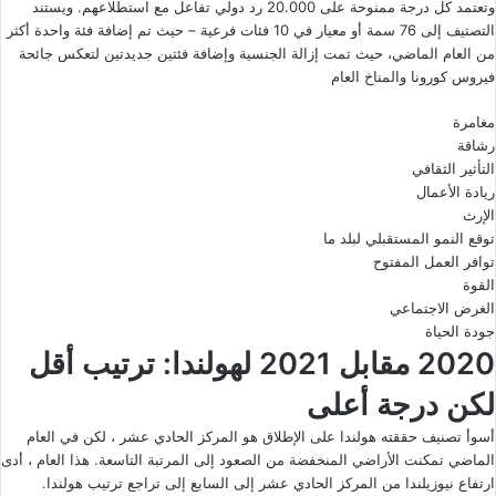
وتعتمد كل درجة ممنوحة على 20.000 رد دولي تفاعل مع استطلاعهم. ويستند
التصتيف إلى 76 سمة أو معيار في 10 فئات فرعية – حيث تم إضافة فئة واحدة أكثر
من العام الماضي، حيث تمت إزالة الجنسية وإضافة فئتين جديدتين لتعكس جائحة
فيروس كورونا والمناخ العام
مغامرة
رشاقة
التأثير الثقافي
ريادة الأعمال
الإرث
توقع النمو المستقبلي لبلد ما
توافر العمل المفتوح
القوة
الغرض الاجتماعي
جودة الحياة
2020 مقابل 2021 لهولندا: ترتيب أقل
لكن درجة أعلى
أسوأ تصنيف حققته هولندا على الإطلاق هو المركز الحادي عشر ، لكن في العام
الماضي تمكنت الأراضي المنخفضة من الصعود إلى المرتبة التاسعة. هذا العام ، أدى
ارتفاع نيوزيلندا من المركز الحادي عشر إلى السابع إلى تراجع ترتيب هولندا.