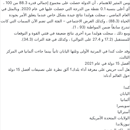
ومن المثير للاهتمام ، أن الدولة حصلت على مجموع إجمالي قدره 88.3 من 100 ،
أي أعلى بنسبة 0.1 نقطة من الدرجة التي حصلت عليها في عام 2020. وبالمثل في
العام الماضي ، سجلت هولندا نتائج جيدة بشكل خاص عندما يتعلق الأمر بجودة
الحياة (88،3) ، وكذلك الغرض الاجتماعي – الفئة التي تضم الآن السمات التي كانت
تندرج سابقاً ضمن المواطنة (93 ، 1).
ومع ذلك ، سجلت هولندا مرة أخرى نتائج ضعيفة في فئتي القوة و التوقعات
للمستقبل (17.2 و 27.4 على التوالي) ، وكذلك في فئة التراث (34.3).
وقد حلت كندا في المرتبة الأولى وتلتها اليابان ثانياً بينما جاءت ألمانيا في المركز
الثالث،
أفضل 15 دولة في عام 2021
هل أنت حريص على معرفة أداء بلدك؟ ألق نظرة على تصنيفات أفضل 15 دولة
حول العالم أدناه:
كندا
اليابان
ألمانيا
سويسرا
أستراليا
الولايات المتحدة الأمريكية
نيوزيلاندا
المملكة المتحدة