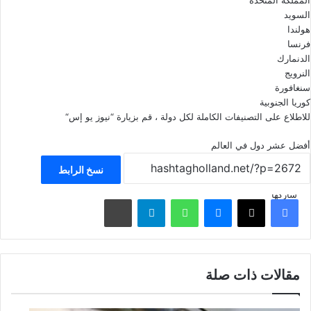
السويد
هولندا
فرنسا
الدنمارك
النرويج
سنغافورة
كوريا الجنوبية
للاطلاع على التصنيفات الكاملة لكل دولة ، قم بزيارة “
نيوز يو إس
“
أفضل عشر دول في العالم
نسخ الرابط
شاركها
فيسبوك
‫X
ماسنجر
واتساب
تيلقرام
مشاركة عبر البريد
مقالات ذات صلة