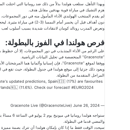
وبهذا التأهل، ستلعب هولندا بدلاً من ذلك ضد رومانيا التي احتلت ا
هزم التشيك في مباراة قوية بهدفين مقابل هدف.
دون أهداف قبل أن يخسر أمام النمسا (3-2) في مباراة مثيرة. ليحجز مكانا له في الدور التالي كأفضل ثالث في دور المجموعات.
وتعرض المدرب رونالد كومان لانتقادات شديدة بسبب أسلوب لعب الفري
فرص هولندا في الفوز بالبطولة:
على الرغم من الأداء المتذبذب في دور المجموعات، إلا أن حظوظ هو
”Gracenote” المتخصصة في تحليل البيانات الرياضية.
ووفقا لموقع ”Gracenote”، فإن إسبانيا وألمانيا هم
ويعود ذلك جزئيا إلى موقع هولندا في جدول البطولة، حيث تقع في ال
المراحل المتقدمة من البطولة.
's updated predictions, Spain🇪🇸 (17%) are favourites
lands🇳🇱 (11.6%). Check our forecast!
#EURO2024
June 26, 2024
— Gracenote Live (@GracenoteLive)
ستواجه هولندا 
والمضي قدما في البطولة.
سيحدد الوقت فقط ما إذا كان بإمكان هولندا أن تترك بصمة مميزة في