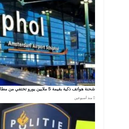
شحنة هواتف ذكية بقيمة 5 ملايين يورو تختفي من مطار سخيبول والشرطة تشن حملة اعتقالات
منذ أسبوعين