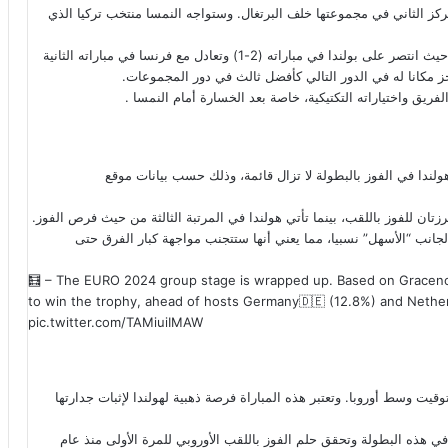
لمركز الثاني في مجموعتها خلف البرتغال. وستواجه النمسا منتخب تركيا الذي
لم يقدم المنتخب الهولندي الأداء المأمول منه في دور المجموعات، حيث انتصر على بولندا في مباراته (2-1) وتعادل مع فرنسا في مباراته الثانية
ق واختياراته التكتيكية، خاصة بعد الخسارة أمام النمسا .
لندا في الفوز بالبطولة لا تزال قائمة، وذلك حسب بيانات موقع
ا المرشحتان الأبرزتان للفوز باللقب، بينما تأتي هولندا في المرتبة الثالثة من حيث فرص الفوز.
جانب “الأسهل” نسبيا، مما يعني أنها ستتجنب مواجهة كبار الفرق حتى
🧮 – The EURO 2024 group stage is wrapped up. Based on Gracenote
to win the trophy, ahead of hosts Germany🇩🇪 (12.8%) and Nether
pic.twitter.com/TAMiuiIMAW
رومانيا في ميونيخ يوم 2 يوليو في الساعة 6 مساءً بتوقيت وسط أوروبا. وتعتبر هذه المباراة فرصة ذهبية لهولندا لإثبات جدارتها
 هذه البطولة وتحقق حلم الفوز باللقب الأوروبي للمرة الأولى منذ عام