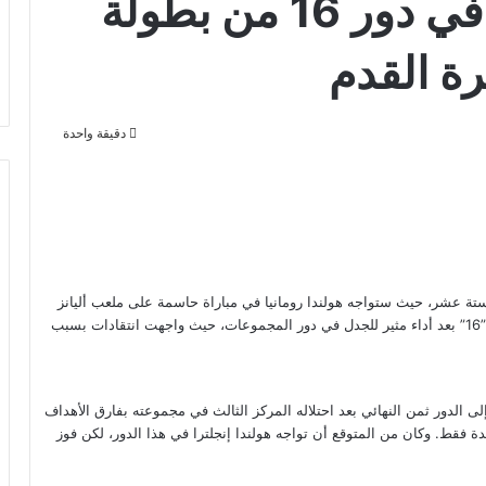
هولندا تواجه رومانيا في دور 16 من بطولة
دقيقة واحدة
تة عشر، حيث ستواجه هولندا رومانيا في مباراة حاسمة على ملعب أليانز
أرينا في ميونيخ، ألمانيا، يوم الثلاثاء 2 يوليو. وتأهلت هولندا إلى دور ”16” بعد أداء مثير للجدل في دور المجموعات، حيث واجهت انتقادات بسبب
 الدور ثمن النهائي بعد احتلاله المركز الثالث في مجموعته بفارق الأهداف
دة فقط. وكان من المتوقع أن تواجه هولندا إنجلترا في هذا الدور، لكن فوز