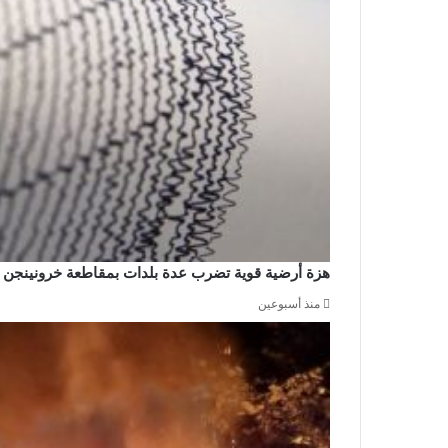
هزة أرضية قوية تضرب عدة بلدات بمقاطعة خرونينجن
منذ أسبوعين