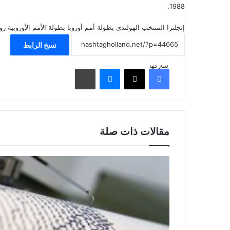
1988.
إنجلترا
المنتخب الهولندي
بطولة أمم أوروبا
بطولة الأمم الأوروبية
روم
نسخ الرابط
شاركها
فيسبوك
‫X
ماسنجر
مشاركة عبر البريد
مقالات ذات صلة