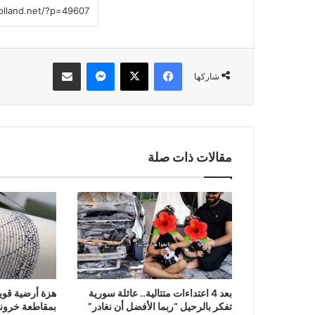
فيسبوك
‫X
ماسنجر
مشاركة عبر البريد
شاركها
مقالات ذات صلة
بعد 4 اعتداءات متتالية.. عائلة سورية
هزة أرضية قوي
تفكر بالرحيل “ربما الأفضل أن نغادر”
بمقاطعة خرون