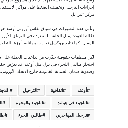
إجراءات الترحيل وتخفيف الضغط على مراكز الاستقبال 
مركز “تير آبل”.
وتأتي هذه التطورات في سياق نقاش أوروبي أوسع حول إص
فعّالة للعودة يمثل الحلقة المفقودة في الميثاق الأوروبي
المقبل. كما تتابع بروكسل تجارب مماثلة، أبرزها التعاون ال
لكن منظمات حقوقية حذّرت من تداعيات الخطة على سل
احتجاز طالبي اللجوء في دول مثل أوغندا قد يعرّض 
وصعوبة ضمان الحماية القانونية خارج الاتحاد الأوروبي.
أوغندا
اتفاقية
الترحيل
اللاجئ
اللجوء في هولندا
اللجوء والهجرة
ال
ترحيل المهاجرين
طالبي اللجوء
طال