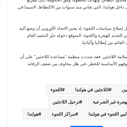
داخل هولندا، التي تعاني منذ سنوات من الاكتظاظ، لاسيما في
لاح سياسات اللجوء، إذ يعتبر الاتحاد الأوروبي أن وضع آلية
 الجديد للهجرة واللجوء، المتوقع دخوله حيّز التنفيذ العام
قائم بين إيطاليا وألبانيا.
امة اللاجئين. فقد شددت منظمة “مساعدة اللاجئين” على أن
حقوقهم الأساسية للخطر، في ظل مخاوف من ضعف الرقابة
ين
اللاجئين في هولندا
اللجوء
هجرة غير الشرعية
ترحيل اللاجئين
بي اللجوء في هولندا
مراكز اللجوء
هولندا