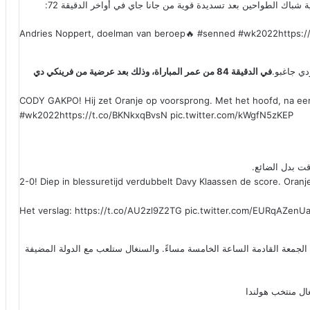
باك الطواحين بعد تسديدة قوية من جانا جاي في أواخر الدقيقة 72:
Andries Noppert, doelman van beroep🔥
#senned
#wk2022
https:
دي جاغبو.
في الدقيقة 84 من عمر المباراة، وذلك بعد عرضية من فرينكي دي
CODY GAKPO! Hij zet Oranje op voorsprong. Met het hoofd, na ee
#wk2022
https://t.co/BKNkxqBvsN
pic.twitter.com/kWgfN5zKEP
قت بدل الضائع.
2-0! Diep in blessuretijd verdubbelt Davy Klaassen de score. Oranj
Het verslag:
https://t.co/AU2zl9Z2TG
pic.twitter.com/EURqAZenU
م الجمعة القادمة الساعة الخامسة مساءً. والسنغال ستلعب مع الدولة المضيفة
ال
منتخب هولندا