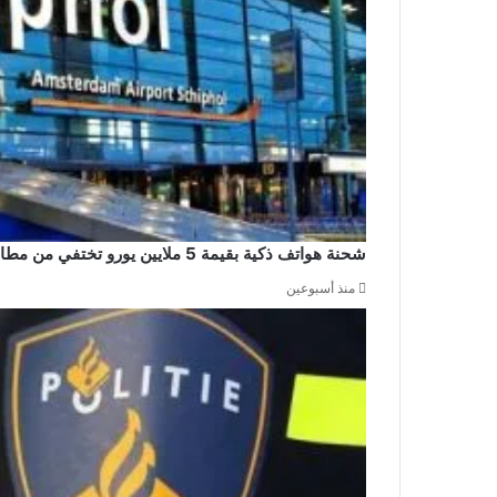
شحنة هواتف ذكية بقيمة 5 ملايين يورو تختفي من مطار سخيبول والشرطة تشن حملة اعتقالات
منذ أسبوعين