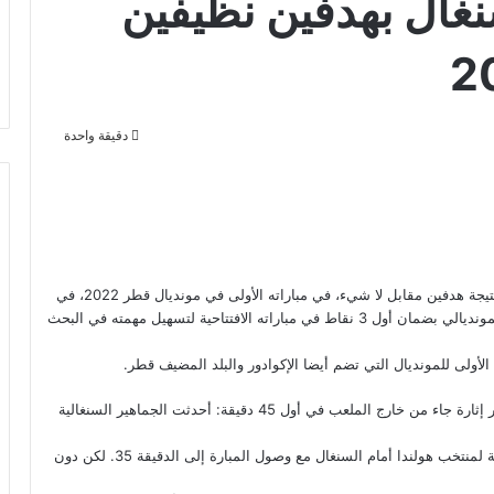
نغال بهدفين نظيفين
دقيقة واحدة
تمكن المنتخب الهولندي من تحقيق الفوز على المنتخب السنغالي بنتيجة هدفين مقابل لا شيء، في مباراته الأولى في مونديال قطر 2022، في
ثاني مباريات المجموعة الأولى، ليبدأ منتخب “الطواحين” مشواره المونديالي بضمان أول 3 نقاط في مباراته الافتتاحية لتسهيل مهمته في البحث
أولى للمونديال التي تضم أيضا الإكوادور والبلد المضيف قطر.
كانت فرص الفريقين قليلة في الشوط الأول. ربما كان المشهد الأكثر إثارة جاء من خارج الملعب في أول 45 دقيقة: أحدثت الجماهير السنغالية
وانتهى الشوط الأول بالتعادل السلبي بين الفريقين. مع أفضلية نسبية لمنتخب هولندا أمام السنغال مع وصول المبارة إلى الدقيقة 35. لكن دون