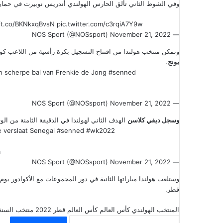
وفي الشوط الثاني تألق الحارس الهولندي أندريس نوبيرت في حماية ش
//t.co/BKNkxqBvsN
pic.twitter.com/c3rqiA7Y9w
November 21, 2022
— NOS Sport (@NOSsport)
وتمكن منتخب هولندا من افتتاح التسجيل بكرة رأسية من اللاعب كو
يونج
.
n scherpe bal van Frenkie de Jong
#senned
November 21, 2022
— NOS Sport (@NOSsport)
وسجل ديفي كلاسن
الهدف الثاني لهولندا في الدقيقة الثامنة من الو
e verslaat Senegal
#senned
#wk2022
a
November 21, 2022
— NOS Sport (@NOSsport)
وستلعب هولندا مباراتها الثانية في دور المجموعات مع الأكوادور يو
قطر.
المنتخب الهولندي
كأس العالم
كأس العالم قطر 2022
منتخب السنغ