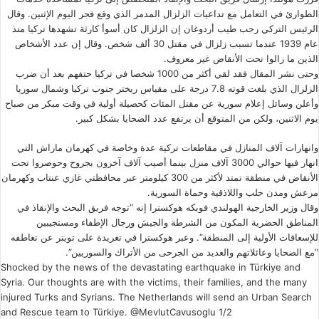
الطوارئ في التعامل مع تداعيات الزلزال المدمر الذي وقع فجر اليوم الإثنين. وقال
الرئيس التركي رجب طيب أردوغان إن الزلزال كان أسوأ كارثة تشهدها تركيا منذ
عام 1939 عندما تسبب زلزال في مقتل 30 ألف شخص. وقال إن عدد الأشخاص
الذين ما زالوا تحت الأنقاض غير معروف.
وحتى نشر المقال فقد لقي أكثر من 1000 شخصا في تركيا حتفهم بعد أن ضرب
الزلزال الذي بلغت قوته 7.8 درجة على مقياس ريختر جنوب تركيا وشمال سوريا
وأعلن وسائل إعلام سورية عن مقتل المئات كحصيلة أولية في وقت مبكر من صباح
يوم الاثنين، ولكن من المتوقع أن يرتفع عدد الضحايا بشكل كبير.
وانهارات آلاف المنازل في مقاطعات تركية عدة وخاصة في كهرمان ماراش التي
انهار فيها حوالي 3000 آلاف منزل بينما أصيب آلاف آخرون بجروح وحوصروا تحت
الأنقاض في منطقة تمتد لأكثر من 300 كيلومتر عبر محافظتي غازي عنتاب وكهرمان
مرعش ومدن حلب واللاذقية وحماة السورية.
وقال وزير الخارجية الهولندي فوبكه هوكسترا إنه “توجه فريق البحث والإنقاذ في
المناطق الحضرية المكون من الشرطة والجيش ورجال الإطفاء ومستجيبين
للإسعافات الأولية إلى المنطقة”. وعبر هوكسترا في تغريدة على تويتر عن تعاطفه
“مع الضحايا وعائلاتهم والعديد من الجرحى من الأتراك والسوريين”.
Shocked by the news of the devastating earthquake in Türkiye and
Syria. Our thoughts are with the victims, their families, and the many
injured Turks and Syrians. The Netherlands will send an Urban Search
and Rescue team to Türkiye.
@MevlutCavusoglu
1/2