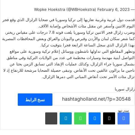
February 6, 2023
— Wopke Hoekstra (@WBHoekstra)
قدمت دول عربية وغربية تعازيها إلى تركيا وسوريا في ضحايا الزلزال الذي وقع فجر
اليوم الاثنين وأسفر عن مقتل مئات الأشخاص وإصابة الآلاف.
وضرب زلزال فجر الاثنين تركيا وسوريا بلغت قوته 7.8 درجات على مقياس ريختر،
كما شعر سكان لبنان والأردن وقبرص واليونان والعراق وبعض المحافظات المصرية
بهذا الزلزال الذي سجل الساعة الرابعة فجرا بتوقيت تركيا.
وتظهر المقاطع التي تداولها ناشطون ووسائل إعلام تركية وسورية على مواقع
التواصل أبنية مهدمة وسيارات محطمة في عدد من الولايات التركية وفي مناطق
بشمال سوريا جراء الزلزال، وكذلك عمليات الإنقاذ التي تسابق الزمن بحثا عن
ناجين ما يزالون عالقين تحت الأنقاض. وتبقى حصيلة الضحايا مرشحة للارتفاع إذ لا
تزال مئات الأسر تحت أنقاض المباني التي دمرها الزلزال.
زلزال
سوريا
نسخ الرابط
شاركها
فيسبوك
‫X
ماسنجر
واتساب
تيلقرام
مشاركة عبر البريد