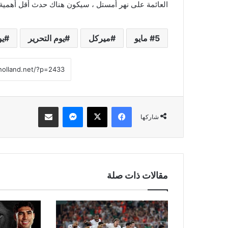
العائمة على نهر أمستل ، سيكون هناك حدث أقل أهمية في
5 مايو
ميركل
يوم التحرير
يو
فيسبوك
‫X
ماسنجر
مشاركة عبر البريد
شاركها
مقالات ذات صلة