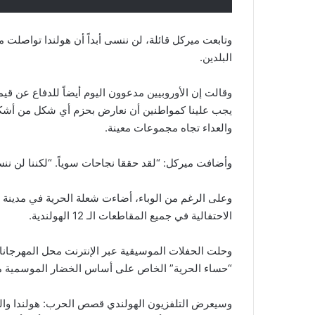
وتابعت ميركل قائلة، لن ننسى أبداً أن هولندا تواصلت م
البلدين.
وقالت إن الأوروبيين مدعوون اليوم أيضاً للدفاع عن قيمه
يجب علينا كمواطنين أن نعارض بحزم أي شكل من أشكال
والعداء تجاه مجموعات معينة.
وأضافت ميركل: “لقد حققا نجاحات سوياً. “لكننا لن ننسى 
الاحتفالية في جميع المقاطعات الـ 12 الهولندية.
وحلت الحفلات الموسيقية عبر الإنترنت محل المهرجانات
“حساء الحرية” الخاص على أساس الخضار الموسمية مع
وسيعرض التلفزيون الهولندي قصص الحرب: هولندا والحرب