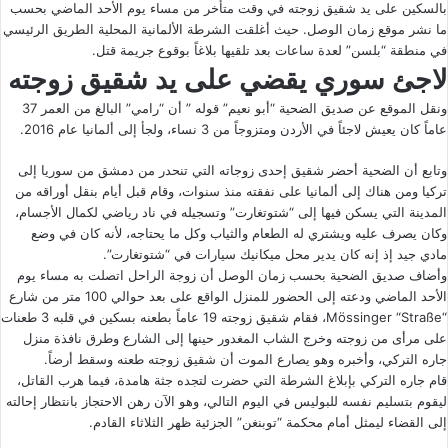
بالسكين على يد شقيق زوجته في وقت متأخر من مساء يوم الأحد الماضي بحسب
ما نشر موقع زمان الوصل. حيث أغلقت الشرطة الألمانية المحلية الطريق الرئيسي
في منطقة “بلسن” لعدة ساعات بعد تلقيها بلاغاً بوقوع جريمة قتل.
لاجئ سوري يقضي على يد شقيق زوجته
ونقل الموقع عن صديق الضحية “أبو نعيم” قوله ” أن “رامي” البالغ من العمر 37
عاماً كان يعيش لاجئاً في الأردن ومتزوجاً من 3 نساء، ولجأ إلى ألمانيا عام 2016.
وتابع أن الضحية أحضر شقيق إحدى زوجاته التي تنحدر من دمشق من سوريا إلى
تركيا ومن هناك إلى ألمانيا على نفقته منذ سنوات، وقام قبل أيام بنقل أوراقه من
المدينة التي يسكن فيها إلى “شتوتغارت” وتسجيله في ناد رياضي لكمال الأجسام،
وكان يصرف عليه ويشتري له الطعام والثياب وكل ما يحتاجه، لأنه كان في وضع
مادي جيد إذ إنه كان يدير محل ميكانيك سيارات في “شتوتغارت”.
وأضاف صديق الضحية بحسب زمان الوصل أن زوجة الراحل اتصلت به مساء يوم
الأحد الماضي ودعته إلى الحضور للمنزل الواقع على بعد حوالي 100 متر من شارع
“Mössinger “Straße، فقام شقيق زوجته 19 عاماً بطعنه بسكين في قلبه 3 طعنات
على مرأى من زوجته وخرج الشاب المغدور حينها إلى الشارع وطرق نافذة منزل
جاره التركي، وأخبره وهو يصارع الموت أن شقيق زوجته طعنه وسقط أرضاً.
قام جاره التركي بإبلاغ الشرطة التي حضرت لتجده جثة هامدة، فيما هرب القاتل،
ليقوم بتسليم نفسه للبوليس في اليوم التالي، وهو الآن رهن الاحتجاز بانتظار إحالته
إلى القضاء ليمثل أمام محكمة “توبنغن” الجزئية ظهر الثلاثاء القادم.