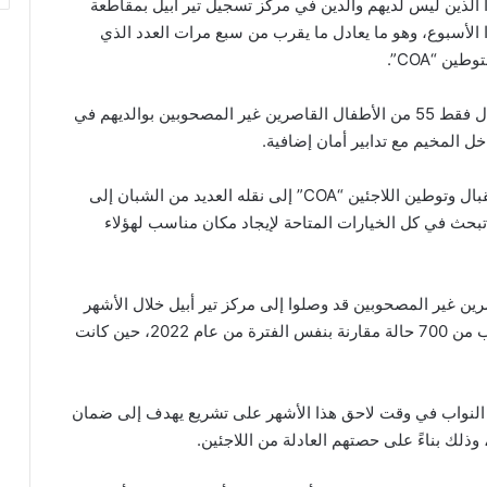
 الذين ليس لديهم والدين في مركز تسجيل تير أبيل بمقاطعة
في وقت سابق هذا الأسبوع، وهو ما يعادل ما يقرب من سبع مرات العدد الذي
ن “COA”.
على الصعيدين الرسمي والقانوني، يجب أن يتم استقبال فقط 55 من الأطفال القاصرين غير المصحوبين بوالديهم في
 المخيم مع تدابير أمان إضافية.
وبسبب نقص المساحة في المركز، اضطرت وكالة استقبال وتوطين اللاجئين “COA” إلى نقله العديد من الشبان إلى
غين، وأشارت وكالة “COA” إلى أنها “تبحث في كل الخيارات المتاحة لإيجاد مكان مناسب لهؤلاء
أن 1,852 من الأطفال القاصرين غير المصحوبين قد وصلوا إلى مركز تير أبيل خلال الأشهر
الستة الأولى من العام 2023، وهذا يعني زيادة بما يقرب من 700 حالة مقارنة بنفس الفترة من عام 2022، حين كانت
لنواب في وقت لاحق هذا الأشهر على تشريع يهدف إلى ضمان