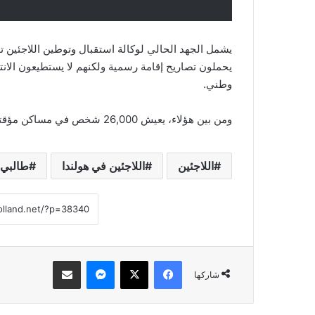
يحملون تصاريح إقامة رسمية ولكنهم لا يستطيعون الا
وطني.
ومن بين هؤلاء، يعيش 26,000 شخص في مساكن مؤقتة، تشمل صالات رياضية محولة وثكنات عسكرية وخيام.
اللاجئين
اللاجئين في هولندا
طالبي 
فيسبوك
‫X
ماسنجر
مشاركة عبر البريد
شاركها