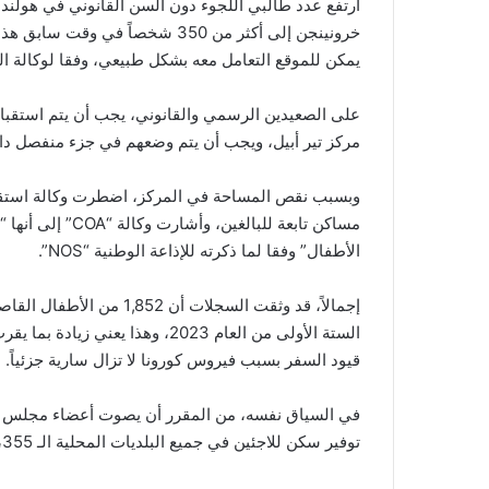
ارتفع عدد طالبي اللجوء دون السن القانوني في هولندا
خرونينجن إلى أكثر من 350 شخصاً 
يمكن للموقع التعامل معه بشكل طبيعي، وفقا لوكالة التوطي
مركز تير أبيل، ويجب أن يتم وضعهم في جزء منفصل داخل
مساكن تابعة للبال
الأطفال” وفقا لما ذكرته للإذاعة الوطنية “NOS”.
إجمالاً، قد وثقت السجلات 
قيود السفر بسبب فيروس كورونا لا تزال سارية جزئياً.
في السياق نفسه، من المقرر أن يصوت أعضاء مجلس ا
توفير سكن للاجئين في جميع البلديات المحلية الـ 355، وذلك بناءً على حصتهم العادلة من اللاجئين.