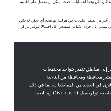
 هذا التدبير حزب الشعب الديمقراطي “VVD” الحاكم، لكن وفقا لحسابات أحدث، يمكن أن يحصل على أغلبية
ن أكثر من نصف البلديات في هولندا لم تقدم أي سكن للاجئين
تي تنتمي إلى حزام الكتاب المقدس أقل احتمالا لتوفير مراكز
 إلى مناطق تتميز بتواجد مجتمعات
عتبر محافظة ومحافظة من الناحية
وقرى في العديد من المقاطعات، بما في ذلك
مقاطعة خيلدرلاند (Gelderland) ومقاطعة ئوفريسيل (Overijssel) ومقاطعة