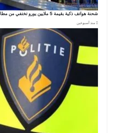
شحنة هواتف ذكية بقيمة 5 ملايين يورو تختفي من مطار سخيبول والشرطة تشن حملة اعتقالات
منذ أسبوعين