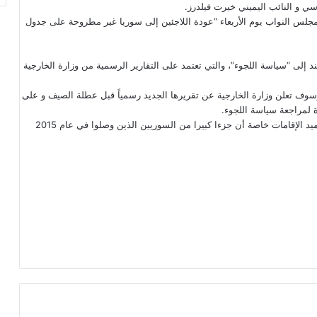
 و النائب اليميني خيرت فيلدرز.
مجلس النواب يوم الأربعاء “عودة اللاجئين إلى سوريا غير مطروحة على جدول
 إلى “سياسة اللجوء”، والتي تعتمد على التقارير الرسمية من وزارة الخارجية
 بلد غير آمن. وسوف تعلن وزارة الخارجية عن تقريرها الجديد رسمياً قبل عطلة الصيف و على
 لمراجعة سياسة اللجوء.
في عام 2019، دعا السياسي اليميني المتطرف تييري بوديه إلى تجميد الإقامات خاصة أن جزءا كبيرا من السوريين الذين وصلوا في عام 2015