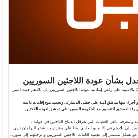
دل بشأن عودة اللاجئين السوريين
صوت مجلس النواب الهولندي اليوم الثلاثاء الموافق لـ 25 مايو 2021 بالأغلبية على رفض إمكانية عودة اللاجئين السوريين إلى بلادهم حيث اعتبر
و أجزاء منها مناطق آمنة على خطى الدنمارك، وتجميد منح إقامات دائمه
 و معرفة ماهي العقبات التي تعرقل اندماج اللاجئين في هولندا.
وناقش أعضاء البرلمان الهولندي مقترحاً يدعم إعادة اللاجئين السوريين إلى بلادهم في 19 مايو الجاري. بناءً على مقترح من عضو البرلمان تيري
عو بشكل مستمر إلى تجميد اقامات اللاجئين السوريين و ترحيلهم إلى سوريا.