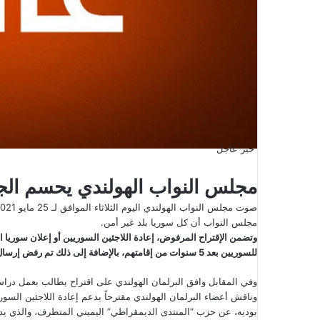
خبر عاجل
مجلس النواب الهولندي يحسم الج
مجلس النواب أن كل سوريا بلد غير أمن.
وتضمن الإقتراح المرفوض، إعادة اللاجئين السوريين أو إعلان سوريا ا
للسوريين بعد 5 سنوات من إقامتهم، بالإضافة إلى ذلك تم رفض إرسال وفد لدمشق للتنسيق مع الحكومة السورية في دمشق لعودة اللاجئين.
وفي المقابل وافق البرلمان الهولندي على اقتراح يطالب بعمل دراسة
بوديه، عن حزب “المنتدى الديمقراطي” اليميني المتطرف، والذي يد