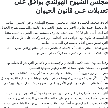
مجلس الشيوخ الهولندي يوافق على
تعديلات على قانون الحيوان
أفادت صحيفة ألخمين داخبلاد أن مجلس الشيوخ الهولندي وافق الأسبوع الماضي
على تعديل جديد لقانون الحيوانات يتعلق بالحيوانات الأليفة والماشية. يقترح التعديل
أنه اعتباراً من عام 2023، يجب توفير ظروف معيشية لهذه الحيوانات تشبه بيئتها
الطبيعية. قد يكون لهذا عواقب على أنظمة الزراعة، وكذلك على الأرانب الأليفة
التي تعيش ضمن أقلام خشبية في الساحات الخلفية.
ينص تعديل القانون على أن “الاحتفاظ بالحيوانات في نظام زراعي معين” – مثل
الإسطبلات – قد لا يكون “غرضاً معقولاً” لإلحاق الضرر بها.
وفقاً للقانون، يجب تكييف الحظائر والإسطبلات والأقفاص التي يتم الاحتفاظ بها
للحيوانات لضمان منحها مساحة كافية لإظهار سلوكها الطبيعي.
يقول باس رودنبورغ، أستاذ رعاية الحيوان في جامعة أوتريخت: “غالباً ما تكون
الأرانب الآن وحيدة في حظيرة، بينما هم في الواقع حيوانات اجتماعية للغاية. ينطبق
هذا أيضاً على الببغاوات والطيور الأخرى، التي تتمتع بطبيعة الحال بحرية كبيرة في
الحركة”. .
أثار عدد من الأحزاب في البرلمان الهولندي مخاوف بشأن القانون الجديد. حيث
تخشى الأحزاب – الشعب الديمقراطي و النداء المسيحي الديمقراطي و حزب
الإصلاح وحزب المزارعون – أيضاً من عواقب وخيمة على تربية الماشية في هولندا.