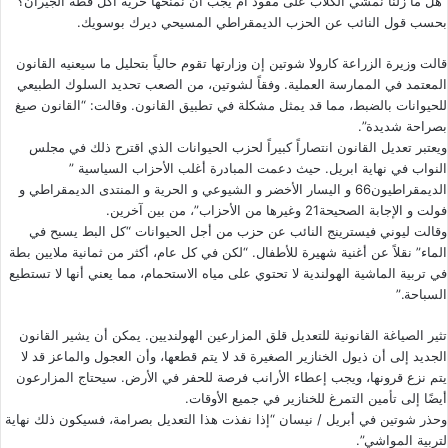
“هل ما زلنا نمشي الكلاب على مقود أم يجب أن نمنحها حرية أكل قطة الجيران؟”
بحسب قول النائب عن الحزب الديمقراطي المسيحي ديرك بوسويك.
قالت وزيرة الزراعة كارولا شوتين إن وزارتها تقوم حالياً بتحليل ما سيعنيه القانون
المعتمد في الممارسة العملية. وفقاً لشوتين، من الصعب تحديد السلوك الطبيعي
للحيوانات بالضبط، مما قد يمثل مشكلة في تطبيق القانون. وقالت: “القانون صيغ
بصراحة شديدة”.
ويعتبر تعديل القانون انتصاراً كبيراً لحزب الحيوانات الذي اقترح ذلك في مجلس
النواب في نهاية ابريل. حيث دعمت المبادرة أغلب الأحزاب السياسية ”
الديمقراطيون66 و اليسار الأخضر و الشيوعي و الحرية و المنتدى الديمقراطي و
فولت و الإجابة الصحيحة21 وغيرها من الأحزاب”، من بين آخرين.
وقالت ليوني فيسترينج النائب عن حزب من أجل الحيوانات “كل البط يسبح في
الماء” نقلاً عن أغنية شهيرة للأطفال. “لكن في كل عام، أكثر من ثمانية ملايين بطة
في تربية الماشية الهولندية لا تحتوي على مياه الاستحمام، مما يعني أنها لا تستطيع
السباحة.”
تثير الصياغة القانونية للتعديل قلق المزارعين الهولنديين. يمكن أن يشير القانون
الجديد إلى أن ذيول الخنازير الصغيرة قد لا يتم قطعها، وأن العجول والماعز قد لا
يتم نزع قرونها، ويجب إعطاء الأرانب فرصة للحفر في الأرض. سيحتاج المزارعون
أيضًا إلى تأمين التمرغ للخنازير في جميع الأوقات.
وحذر شوتين في أبريل / نيسان “إذا نفذت هذا التعديل بصرامة، فسيكون ذلك نهاية
لتربية المواشي”.