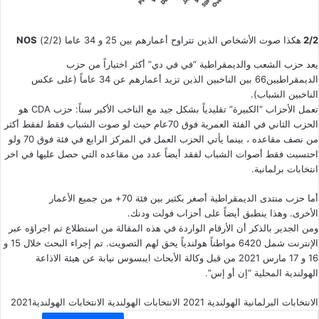
2/2
هكذا صوت الأشخاص الذين تتراوح أعمارهم بين 25 و 34 عاما (2/2)
NOS
يعد حزب الشعب والديمقراطية “في في دي” أكثر اختياراً من حزب
الديمقراطيين66 بين الناخبين الذين تزيد أعمارهم عن 34 عاماً (على عكس
الناخبين الشباب).
تعمل الأحزاب “الكبيرة” تقليدياً بشكل جيد مع الناخب الأكبر سناً: حزب CDA هو
الحزب الثاني في الفئة العمرية فوق 70عام حيث لو صوت الشباب فقط لفقط أكثر
من نصف مقاعده ، بينما يأتي الحزب العمل في المركز الرابع في فئة فوق 70 ولو
احتسبت فقط أصوات الشباب لفقد أيضاً عدد من مقاعده التي حصل عليها في اخر
انتخابات برلمانية.
أما حزب منتدى الديمقراطية أصغر بكثير بين فئة 70+ من جميع الأعمار
الأخرى. وهذا ينطبق أيضاً على أحزاب فولت ودنك.
ومن الجدير بالذكر أن الأرقام الواردة في هذه المقالة من استطلاع تم اجراؤه عبر
الإنترنت شمل 6420 مواطناً هولندياً يحق لهم التصويت. تم إجراء البحث خلال 15 و
16 و 17 مارس 2021 من قبل وكالة الأبحاث ايبسوس نيابة عن هيئة الاذاعة
الهولندية المحلية “إن أو إس”.
الانتخابات البرلمانية الهولندية 2021
الانتخابات الهولندية
الانتخابات الهولندية2021