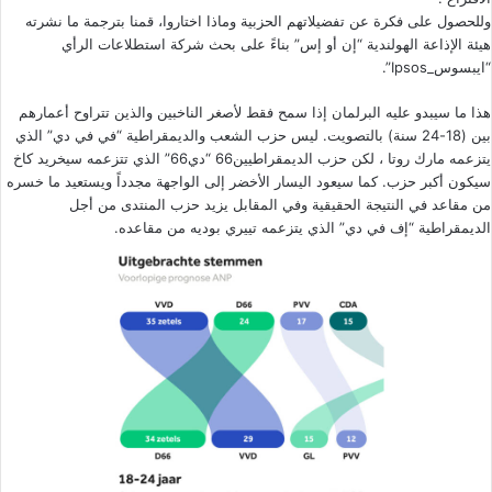
وللحصول على فكرة عن تفضيلاتهم الحزبية وماذا اختاروا، قمنا بترجمة ما نشرته
هيئة الإذاعة الهولندية “إن أو إس” بناءً على بحث شركة استطلاعات الرأي
“ايبسوس_Ipsos”.
هذا ما سيبدو عليه البرلمان إذا سمح فقط لأصغر الناخبين والذين تتراوح أعمارهم
بين (18-24 سنة) بالتصويت. ليس حزب الشعب والديمقراطية “في في دي” الذي
يتزعمه مارك روتا ، لكن حزب الديمقراطيين66 “دي66” الذي تتزعمه سيخريد كاخ
سيكون أكبر حزب. كما سيعود اليسار الأخضر إلى الواجهة مجدداً ويستعيد ما خسره
من مقاعد في النتيجة الحقيقية وفي المقابل يزيد حزب المنتدى من أجل
الديمقراطية “إف في دي” الذي يتزعمه تييري بوديه من مقاعده.