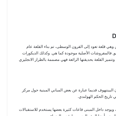
قلعة ديفن وهي قلعة تعود إلى القرون الوسطى، تم بناء القلعة عام
 هو, فالمفروشات الأصلية موجودة كما هي. وكذلك الديكورات
تتميز القلعة بحديقتها الرائعة فهي مصممة بالطراز الانجليزي
ان البيننهوف قديما عبارة عن بعض المباني المبنية حول مركز
 تاريخ الحكم الهولندي.
، ويوجد داخل المبنى قاعات كثيرة بعضها يستخدم للاستقبالات
لمبني أيضا المقر الرسمي لرئيس الوزراء.