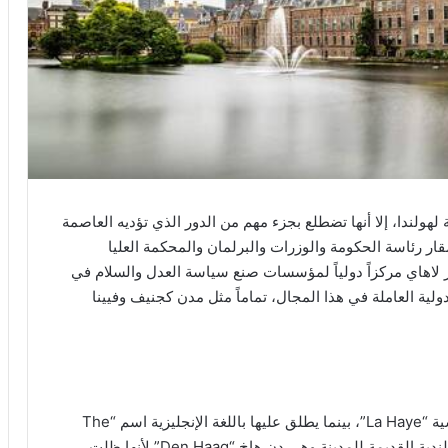
ولندا، إلا أنها تضطلع بجزء مهم من الدور الذي تؤديه العاصمة
قار رئاسة الحكومة والوزرات والبرلمان والمحكمة العليا
بر لاهاي مركزاً دولياً لمؤسسات صنع سياسة العدل والسلام في
ولية العاملة في هذا المجال، تماماً مثل مدن كجنيف وفيينا
تعود التسمية العربية الحالية لاهاي إلى التسمية الفرنسية “La Haye”، بينما يطلق عليها باللغة الإنجليزية اسم “The
Hague”. وقد قررت بلدية لاهاي استخدام التسمية الهولندية القديمة للمدينة وهي دن هاخ “Den Haag” لأنها ظلت