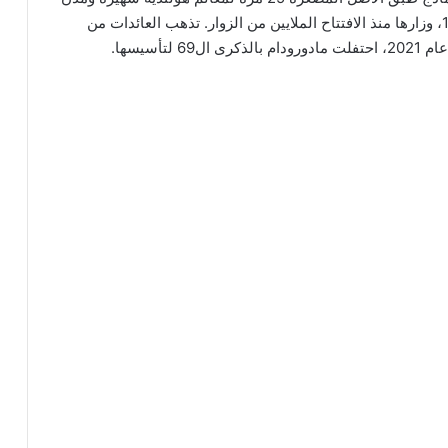
تاريخية وإنشاءات كبيرة. افتتحت الحديقة في عام 1952، وزارها منذ الافتتاح الملايين من الزوار. تذهب العائدات من
أسيسها.