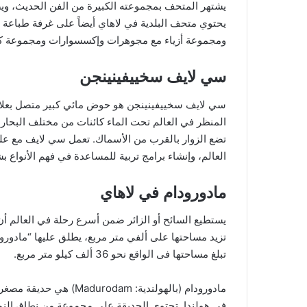
يشتهر المتحف بمجموعته الكبيرة من الفن الحديث، ويض
يحتوي متحف البلدية في لاهاي أيضاً على غرفة طباعة
ومجموعة أزياء مع مجوهرات وإكسسوارات ومجموعة كبي
سي لايف سخييفينينجن
المنظر في العالم تحت الماء كائنات من مختلف البحار و
تضع الزوار بالقرب من الأسماك. تعمل سي لايف مع علما
العالم، وإنشاء برامج تربية للمساعدة في فهم الأنواع 
مادورودام في لاهاي
يستطيع السائح أو الزائر ضمن أسرع رحلة في العالم أ
تزيد مساحتها على ألفي متر مربع، يطلق عليها “مادورو
تبلغ مساحتها فى الواقع نحو 36 ألف كيلو متر مربع.
مادورودام (بالهولندية: