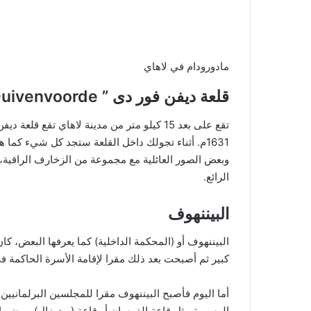
مادورودام في لاهاي
قلعة ديفن فور دى ” Duivenvoorde
تقع على بعد 15 كيلو متر من مدينة لاهاي تقع 
1631م. أثناء تجولك داخل القلعة ستجد كل شيء كما
وبعض الصور العائلية مع مجموعة من الزخارف الراقية، و
الرائع.
البيننهوف
البيننهوف أو (المحكمة الداخلية) كما يعرفها البعض، ك
كبير ثم أصبحت بعد ذلك مقرا لإقامة الأسرة الحاكمة في
أما اليوم فأصبح البيننهوف مقرا للمجلسين البرلمانيين
الرسمية مثل قاعة الفرسان أو قاعة (ريدرزال)، ويضم ا