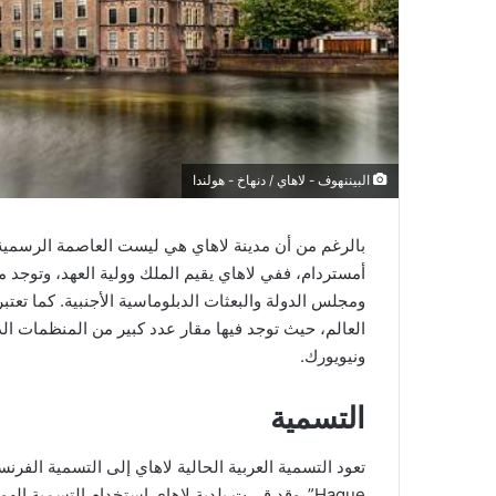
البيننهوف - لاهاي / دنهاخ - هولندا
بالرغم من أن مدينة لاهاي هي ليست العاصمة الرسمية له
أمستردام، ففي لاهاي يقيم الملك وولية العهد، وتوجد م
ومجلس الدولة والبعثات الدبلوماسية الأجنبية. كما تعت
العالم، حيث توجد فيها مقار عدد كبير من المنظمات الد
ونيويورك.
التسمية