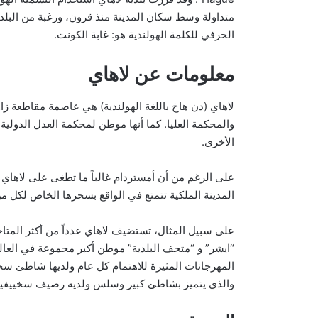
متداولة وسط سكان المدينة منذ قرون، ورغبة من البلدية
الحرفي للكلمة الهولندية هو: غابة الكونت.
معلومات عن لاهاي
لاهاي (دن هاخ باللغة الهولندية) هي عاصمة مقاطعة زاود
والمحكمة العليا. كما أنها موطن لمحكمة العدل الدولية 
الأخرى.
على الرغم من أن أمستردام غالباً ما تطغى على لاهاي 
المدينة الملكية تتمتع في الواقع بسحرها الخاص لكل من
على سبيل المثال، تستضيف لاهاي عدداً من أكثر المتا
“ايشر” و “متحف البلدية” موطن أكبر مجموعة في العالم
المهرجانات المثيرة للاهتمام كل عام ولديها شاطئ سخي
والذي يتميز بشاطئ كبير وسلس ولديه رصيف سخييفيني