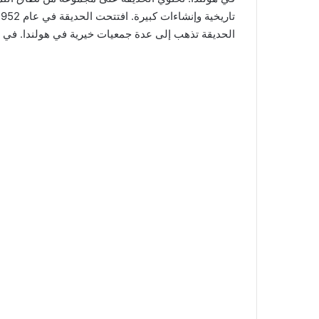
الحديقة تذهب إلى عدة جمعيات خيرية في هولندا. في عام 2021، احتفلت مادورودام بالذكرى ال69 لت