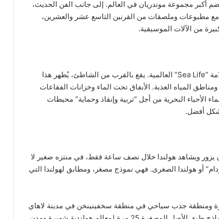
م أكبر مجموعة موندريان في العالم. إلى جانب الفن الحديث،
 مع مطبوعات وملصقات من القرنين التاسع عشر والعشرين،
رة من الآلات الموسيقية.
سي لايف سخييفينينجن هو حوض مائي كبير متصل بعلامة “Sea Life” العالمية. يقع بالقرب من الشاطئ، يُظهر هذا
مناطق المياه العذبة. الأنفاق تحت الماء وخزانات الفقاعات
ء الأحياء البحرية من أجل “تربية وإنقاذ وحماية” محيطات
بشكل أفضل.
ن يزور ويشاهد هولندا خلال نصف ساعة فقط، في منتزه صغير لا
دام” أو هولندا الصغرى. فهي نموذج مصغر، ومطابق لهولندا التي
 Madurodam) هي حديقة مصغرة ومنطقة جذب سياحي في منطقة سخفينينخن في مدينة لاهاي
في هولندا. تحتوي الحديقة على مجموعة من نطاق النماذج طبق الأصل المصغرة 25 مرة لمعالم هولندية شهيرة ومدن