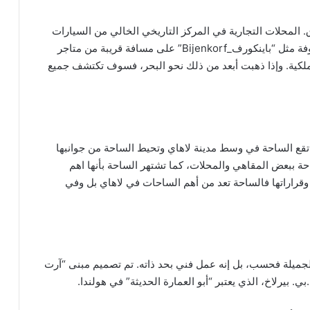
. المحلات التجارية في المركز التاريخي الخالي من السيارات
تفتح سبعة أيام في الأسبوع. تقع المتاجر الكبرى المعروفة مثل “باينكورف_Bijenkorf” على مسافة قريبة من متاجر
لملكية. وإذا ذهبت أبعد من ذلك نحو البحر، فسوف تكتشف جميع
 تقع الساحة في وسط مدينة لاهاي وتحيط الساحة من جوانبها
احة ببعض المقاهي والمحلات، كما تشتهر الساحة بأنها اهم
وقراراتها فالساحة تعد من أهم الساحات في لاهاي بل وفي
الجميلة فحسب، بل إنه عمل فني بحد ذاته. تم تصميم مبنى “آرت
 بيرلاخ، الذي يعتبر “أبو العمارة الحديثة” في هولندا.