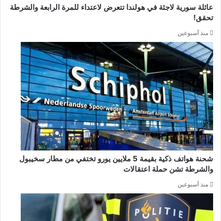
عائلة سورية لاجئة في هولندا تتعرض لاعتداء للمرة الرابعة والشرطة
تحقق!
منذ أسبوعين
شحنة هواتف ذكية بقيمة 5 ملايين يورو تختفي من مطار سخيبول
والشرطة تشن حملة اعتقالات
منذ أسبوعين