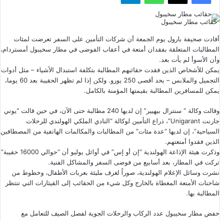
حقائب مطار سخيبول
أفادت صحيفة بارول يوم الجمعة أن شركات التأمين على السفر تعرضت لمئات
المطالبات المتعلقة بفقدان أمتعة في أعقاب الفوضى في مطار سخيبول أمستردام،
وأن الأسوأ لم يأت بعد.
يمكن للأشخاص الذين فقدت حقائبهم المطالبة بتكلفة استبدال الأشياء – مثل أدوات
التجميل والملابس – بحد أقصى 250 يورو. ولكن إذا لم تظهر الحقيبة بعد 60 يوما،
يمكن للمسافرين المطالبة بقيمتها المؤمنة بالكامل.
وقالت وكالة ” سنترال بيهيير” إن لديها 240 مطالبة حتى الآن، في حين قالت “يوني
جارنت Unigarant”، ذراع التأمين لوكالة “النادي الملكي الهولندي للرحلات
السياحية”، إن لديها “عدة مئات” من المطالبات والمكالمات الهاتفية من المصطافين
الذين فقدوا أمتعتهم.
وذكرت هيئة الإذاعة الهولندية “إن أو إس” في أوائل يوليو أن “حوالي 16000 حقيبة”
تركت في المطار، بعد أسابيع من فوضى السفر والمشاكل الفنية.
نشرت وسائل الإعلام الهولندية، صوراً لغرف مليئة بعربات الأطفال، وخطوط من
شاحنات الأمتعة المغطاة بالخارج وكل شيء من الحقائب إلى القيثارات التي تنتظر
المطالبة بها.
خفض مطار
سخيبول
عدد الركاب والرحلات الجوية لفصل الصيف للتعامل مع