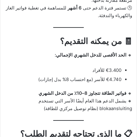
مرتفعة مقارنة بدخلها.
🕓 تستمر فترة الدعم حتى
6 أشهر
للمساهمة في تغطية فواتير الغاز
والكهرباء والتدفئة.
🧾
من يمكنه التقديم؟
🔸
الحد الأقصى للدخل الشهري الإجمالي:
€3.400 للأفراد
€4.740 للأسر (مع احتساب 8% بدل إجازات)
🔸
فواتير الطاقة تتجاوز 8–10٪ من الدخل الشهري
🔸 يشمل الدعم هذا العام أيضًا الأسر التي تستخدم
blokaansluiting (نظام توصيل مركزي للطاقة)
📋
ما الذي تحتاجه لتقديم الطلب؟