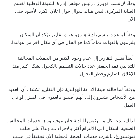
وفقًا لإرنست كويبرز ، رئيس مجلس إدارة الشبكة الوطنية لقسم
العناية المركزة، ليس هناك سؤال حول اعلان الكود الأسود حتى
الآن.
وفقاً لمتحدث باسم بلدية هورن، هناك تقارير تؤكد أن السكان
يلتزمون بالقواعد تماماً كما هو الحال في أي مكان آخر من هولندا.
أيضاً تشير التقارير إل عدم وجود الكثير من الحفلات المخالفة
للتدابير، فقد انخفض عدد حالات التسمم بالكحول بشكل كبير منذ
الإغلاق الصارم وحظر التجول.
ووفقاً لما قالته هيئة الإذاعة الهولندية فإن التقارير تكشف أن العديد
من الأشخاص يشيرون إلى أنهم أصيبوا بالعدوى في المنزل أو في
العمل.
لذلك، يدعو كل من رئيس البلدية جان نيوفينبورغ وخدمات المجالس
الصحية السكان إلى الالتزام أكثر بالإجراءات. وبناءً على طلب
نيوفينبورغ، باشرت خدمات الصحة المحلية الآن تحقيقاً في سبب