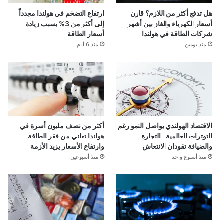
هل تدفع أكثر من اللازم؟ قارن
ارتفاع التضخم في هولندا مجدداً
أسعار الكهرباء والغاز بين أشهر
إلى أكثر من 3% بسبب زيادة
شركات الطاقة في هولندا
أسعار الطاقة
منذ يومين
منذ 6 أيام
الاقتصاد الهولندي يواصل النمو رغم
أكثر من نصف مليون أسرة في
التوترات العالمية.. التجارة
هولندا تعاني من فقر الطاقة..
والضيافة تقودان الانتعاش
وارتفاع الأسعار يزيد الأزمة
منذ أسبوع واحد
منذ أسبوعين