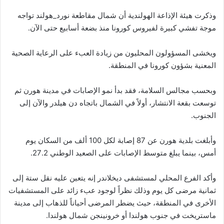
وذكرت هيئة الإذاعة الهولندية أن شمال مقاطعة نورد_هولند تواجه
موجة تفشي كبيرة لفيروس كورونا منذ بضعة أسابيع حتى الآن.
ويخشى المسؤولون المحليون من زيادة العبء على الرعاية الصحية
المعنية بشؤون كورونا في المنطقة.
وبحسب مجالس السلامة، فقد بدأ نمو الإصابات في مدينة هورن ثم
توسعت بقعة الانتشار، أولاً في الشمال باتجاه دن هيلدر والآن إلى
الجنوب.
وأبلغت بلدية هورن عن 87 إصابة لكل 100 ألف من السكان يوم
أمس، بينما يبلغ متوسط الإصابات على الصعيد ​​الوطني 27.2.
وأكد الفرع المحلي لمستشفى ديخلاندر إنه يتعين عليه نقل ستة إلى
ثمانية مرضى كل يوم وذلك نظراً لوجود عبء زائد على المستشفيات
الأخرى في المنطقة، حيث يضطر المرضى أحياناً للذهاب إلى مدينة
ماستريخت في جنوب هولندا أو خرونينجن شمال هولندا.