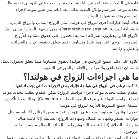
عادة في البلديات وفقا لقوانين البلدية الخاصة بها. يجب على الزوجين تقديم طلب
لتحديد موعد المراسم وإبلاغ البلدية بذلك. بعد ذلك، يتم تعيين موعد لإجراء
المراسم وتقديم شهادة الزواج.
هناك أيضا خيارات أخرى للزواج في هولندا، مثل الزواج المدني والزواج الديني،
والشراكة المدنية (Partnership registration)، وهي شبيهة بالزواج المدني. يمكن
للأزواج الذين يختارون الشراكة المدنية الحصول على حقوق مشابهة للأزواج
المتزوجين، ويتم اعتبارهما عادةً متساويين فيما يتعلق بحقوق الإرث والضرائب
والعمل والإقامة.
علاوة على ذلك، يتمتع الزوجين في هولندا بحقوق متساوية فيما يتعلق بحقوق العمل
والضمان الاجتماعي والضرائب والإقامة والحق في التصويت.
ما هي اجراءات الزواج في هولندا؟
إذا كنت ترغب في الزواج في هولندا، فإليك بعض الإجراءات التي يجب اتباعها:
التقدم بطلب لتحديد موعد لإجراء مراسم الزواج: يمكن التقدم بطلب لتحديد موعد
لإجراء مراسم الزواج عبر موقع البلدية المحلية (Gemeente)، وذلك بعد التأكد من
استيفاء جميع الشروط اللازمة للزواج في هولندا.
تقديم الوثائق المطلوبة: يجب على الزوجين تقديم بعض الوثائق الأساسية، مثل
جوازات السفر وشهادات الميلاد وشهادات الزواج السابقة (إذا كانت هناك)
وشهادات الطلاق (إذا كانت هناك) وغيرها من الوثائق المطلوبة حسب حالة
الزوجين.
إجراء المراسم: يتم إجراء مراسم الزواج في مكتب البلدية المحلي ويشارك فيها