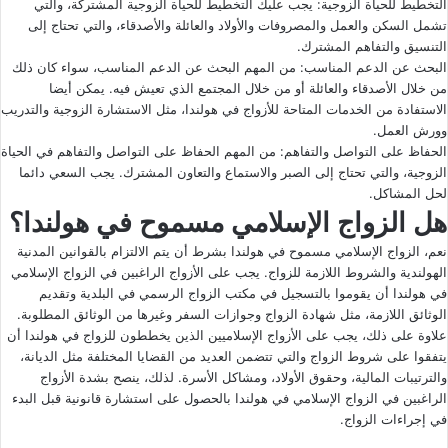
التخطيط للحياة الزوجية: يجب عليك التخطيط للحياة الزوجية المشتركة، والتي
تشمل السكن والعمل والمصروفات والأولاد والعائلة والأصدقاء، والتي تحتاج إلى
التنسيق والتفاهم المشترك.
البحث عن الدعم المناسب: من المهم البحث عن الدعم المناسب، سواء كان ذلك
من خلال الأصدقاء والعائلة أو من خلال المجتمع الذي تعيش فيه. يمكن أيضا
الاستفادة من الخدمات المتاحة للأزواج في هولندا، مثل الاستشارة الزوجية والتدريب
وورش العمل.
الحفاظ على التواصل والتفاهم: من المهم الحفاظ على التواصل والتفاهم في الحياة
الزوجية، والتي تحتاج إلى الصبر والاستماع والتعاون المشترك. يجب السعي دائما
لحل المشاكل.
هل الزواج الإسلامي مسموح في هولندا؟
نعم، الزواج الإسلامي مسموح في هولندا بشرط أن يتم الالتزام بالقوانين المدنية
الهولندية والشروط اللازمة للزواج. يجب على الأزواج الراغبين في الزواج الإسلامي
في هولندا أن يقوموا بالتسجيل في مكتب الزواج الرسمي في البلدية وتقديم
الوثائق اللازمة، مثل شهادة الزواج وجوازات السفر وغيرها من الوثائق المطلوبة.
علاوة على ذلك، يجب على الأزواج الإسلاميين الذين يخططون للزواج في هولندا أن
يتفقوا على شروط الزواج والتي تتضمن العديد من القضايا المختلفة مثل الديانة،
والترتيبات المالية، وحقوق الأولاد، ومشاكل الأسرة. لذلك، ينصح بشدة الأزواج
الراغبين في الزواج الإسلامي في هولندا بالحصول على استشارة قانونية قبل البدء
في إجراءات الزواج.