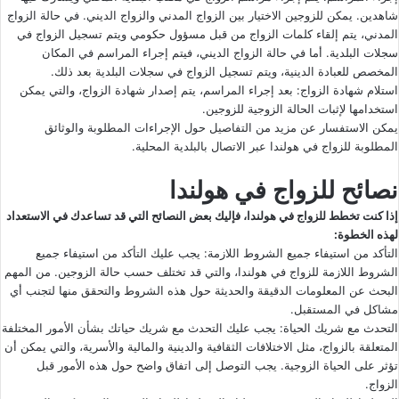
شاهدين. يمكن للزوجين الاختيار بين الزواج المدني والزواج الديني. في حالة الزواج
المدني، يتم إلقاء كلمات الزواج من قبل مسؤول حكومي ويتم تسجيل الزواج في
سجلات البلدية. أما في حالة الزواج الديني، فيتم إجراء المراسم في المكان
المخصص للعبادة الدينية، ويتم تسجيل الزواج في سجلات البلدية بعد ذلك.
استلام شهادة الزواج: بعد إجراء المراسم، يتم إصدار شهادة الزواج، والتي يمكن
استخدامها لإثبات الحالة الزوجية للزوجين.
يمكن الاستفسار عن مزيد من التفاصيل حول الإجراءات المطلوبة والوثائق
المطلوبة للزواج في هولندا عبر الاتصال بالبلدية المحلية.
نصائح للزواج في هولندا
إذا كنت تخطط للزواج في هولندا، فإليك بعض النصائح التي قد تساعدك في الاستعداد
لهذه الخطوة:
التأكد من استيفاء جميع الشروط اللازمة: يجب عليك التأكد من استيفاء جميع
الشروط اللازمة للزواج في هولندا، والتي قد تختلف حسب حالة الزوجين. من المهم
البحث عن المعلومات الدقيقة والحديثة حول هذه الشروط والتحقق منها لتجنب أي
مشاكل في المستقبل.
التحدث مع شريك الحياة: يجب عليك التحدث مع شريك حياتك بشأن الأمور المختلفة
المتعلقة بالزواج، مثل الاختلافات الثقافية والدينية والمالية والأسرية، والتي يمكن أن
تؤثر على الحياة الزوجية. يجب التوصل إلى اتفاق واضح حول هذه الأمور قبل
الزواج.