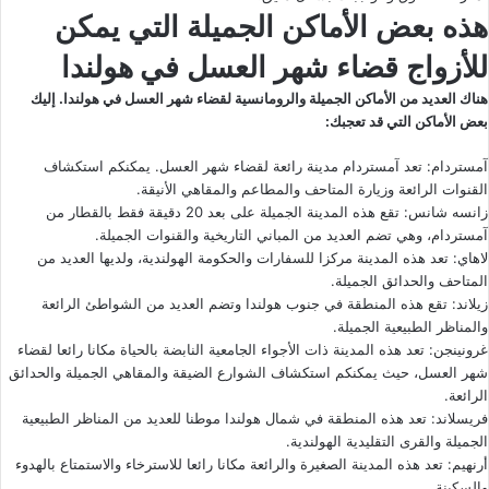
هذه بعض الأماكن الجميلة التي يمكن
للأزواج قضاء شهر العسل
في هولندا
هناك العديد من الأماكن الجميلة والرومانسية لقضاء شهر العسل في هولندا. إليك
بعض الأماكن التي قد تعجبك:
آمستردام: تعد آمستردام مدينة رائعة لقضاء شهر العسل. يمكنكم استكشاف
القنوات الرائعة وزيارة المتاحف والمطاعم والمقاهي الأنيقة.
زانسه شانس: تقع هذه المدينة الجميلة على بعد 20 دقيقة فقط بالقطار من
آمستردام، وهي تضم العديد من المباني التاريخية والقنوات الجميلة.
لاهاي: تعد هذه المدينة مركزا للسفارات والحكومة الهولندية، ولديها العديد من
المتاحف والحدائق الجميلة.
زيلاند: تقع هذه المنطقة في جنوب هولندا وتضم العديد من الشواطئ الرائعة
والمناظر الطبيعية الجميلة.
غرونينجن: تعد هذه المدينة ذات الأجواء الجامعية النابضة بالحياة مكانا رائعا لقضاء
شهر العسل، حيث يمكنكم استكشاف الشوارع الضيقة والمقاهي الجميلة والحدائق
الرائعة.
فريسلاند: تعد هذه المنطقة في شمال هولندا موطنا للعديد من المناظر الطبيعية
الجميلة والقرى التقليدية الهولندية.
أرنهيم: تعد هذه المدينة الصغيرة والرائعة مكانا رائعا للاسترخاء والاستمتاع بالهدوء
والسكينة.