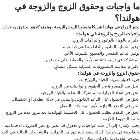
ما واجبات وحقوق الزوج والزوجة في
هولندا؟
يعتبر الزواج في هولندا شريكا متساويا للزوج والزوجة ، ويتمتع كلاهما بحقوق وواجبات.
واجبات الزوج والزوجة في هولندا:
الالتزام بالوفاء بالوعود والتزامات الزواج.
توفير الحماية المادية والعاطفية لشريك الحياة.
توفير الدعم النفسي والمعنوي للشريك الآخر.
المشاركة في تربية وتنشئة الأولاد والحفاظ على حقوقهم.
الالتزام بتقاسم المسؤوليات المنزلية بشكل متساوٍ.
حقوق الزوج والزوجة في هولندا:
حرية اختيار شريك الحياة والزواج به.
الحق في المساواة في الحقوق والواجبات في الزواج.
الحق في اتخاذ القرارات المشتركة المتعلقة بالحياة الزوجية.
الحق في الحصول على الدعم القانوني والمالي في حالة الطلاق أو الانفصال.
الحق في التمتع بالإجازة الأبوية بعد ولادة الطفل.
الحق في التقدم بطلب للحصول على الجنسية الهولندية بعد مرور مدة من الزواج
وتلبية الشروط اللازمة.
يجب الإشارة إلى أن هذه الواجبات والحقوق قد تتغير مع تغير الظروف الاجتماعية
والقانونية في هولندا. لذلك ينصح بالتحقق من القوانين والتشريعات الحالية في البلد
لمعرفة الحقوق والواجبات بشكل دقيق.