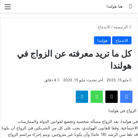
بحث عن
الق
هنا هولندا
الرئيسية
/
الاندماج
الاندماج
هولندا
كل ما تريد معرفته عن الزواج في
هولندا
مايو 15, 2023
آخر تحديث: مايو 15, 2023
4 دقائق
فيسبوك
‫X
واتساب
تيلقرام
الزواج في هولندا
في هولندا، يعد الزواج مسألة شخصية وتخضع لقوانين الدولة والممارسات
الاجتماعية. وفقا للقانون الهولندي، يجب على كل من الشريكين في الزواج أن يكونا
قد بلغا سن الرشد (18 عاما) وأن يكونا غير متزوجين. ويتم إجراء مراسم الزواج