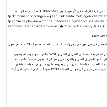
في “آيسبريختوم_IJsbrechtum” ضخ المياه الزائدة.
Op dit moment ontvangen wij een flink aantal meldingen van water
Op sommige plekken wordt de brandweer ingezet om assistentie te
Brandweer.
#regen
#wateroverlast
🌧 ☂️
pic.twitter.com/yQzrzYQr
وفقاً لـ فيرأونلاين، المختص بالطقس في هولندا، سقط 75 ملم من الأمطار في هيرنفين في يوم واحد. عادة، يسقط ما مجموعه 78 ملم في شهر
وقال متحدث باسم هيئة سلامة الطرق “ANWB” إن الحد الأقصى للسرعة تم تخفيضه على الطريق السريع “A20” بالقرب من روتردام بسبب
ى نفس الطريق السريع بالقرب من روتردام قد يكون مرتبطاً بالفيضانات.
ذير الطقس بالرمز الأصفر هذا الصباح لمقاطعات خرونينجن ودرينته وفريزلاند ونورد هولندا. وتُشير
التوقعات إلى هطول 40 إلى 70 ملم من الأمطار محلياً. انتهى تحذير درينته وخرونينجن في حوالي الساعة 12:30 ظهراً. ينطبق التحذير الآن أيضًا