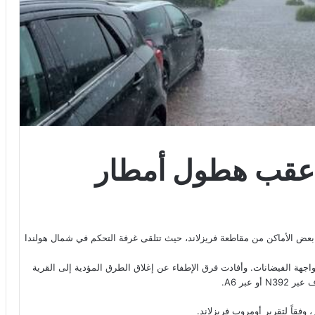
 عقب هطول أمطار
بعض الأماكن من مقاطعة فريزلاند، حيث تتلقى غرفة التحكم في شمال هولندا
ة وحدات من رجال الإطفاء في “فاودسيند_Woudsend” لمواجهة الفيضانات. وأفادت فرق الإطفاء عن إغلاق الطرق المؤدية إلى القرية
عبر A6.
، وفقاً لتقرير أومروب فريزلاند.