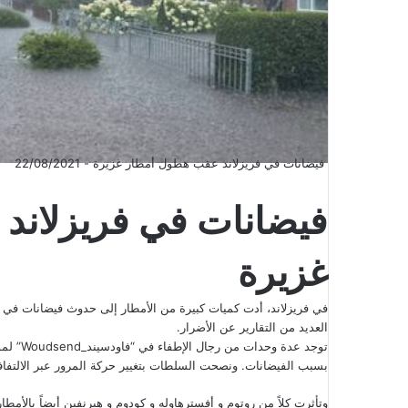
فيضانات في فريزلاند عقب هطول أمطار غزيرة - 22/08/2021
فيضانات في فريزلاند
غزيرة
في فريزلاند، أدت كميات كبيرة من الأمطار إلى حدوث فيضانات في 
العديد من التقارير عن الأضرار.
توجد عد
بسبب الفيضانات. ونصحت السلطات بتغيير حركة المرور عبر الالتفاف عبر N392 أو 
وتأثرت كلاً من روتوم و أفسترهاوله و كودوم و هيرنفين أيضاً بالأمطار