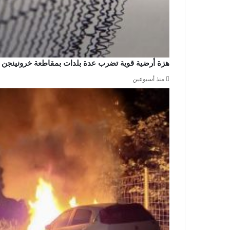
هزة أرضية قوية تضرب عدة بلدات بمقاطعة خرونينجن
منذ أسبوعين