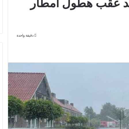
ند عقب هطول أمطار
دقيقة واحدة