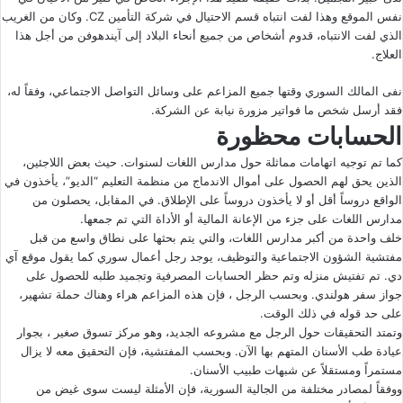
نفس الموقع وهذا لفت انتباه قسم الاحتيال في شركة التأمين CZ. وكان من الغريب
الذي لفت الانتباه، قدوم أشخاص من جميع أنحاء البلاد إلى آيندهوفن من أجل هذا
العلاج.
نفى المالك السوري وقتها جميع المزاعم على وسائل التواصل الاجتماعي، وفقاً له،
فقد أرسل شخص ما فواتير مزورة نيابة عن الشركة.
الحسابات محظورة
كما تم توجيه اتهامات مماثلة حول مدارس اللغات لسنوات. حيث بعض اللاجئين،
الذين يحق لهم الحصول على أموال الاندماج من منظمة التعليم “الديو”، يأخذون في
الواقع دروساً أقل أو لا يأخذون دروساً على الإطلاق. في المقابل، يحصلون من
مدارس اللغات على جزء من الإعانة المالية أو الأداة التي تم جمعها.
خلف واحدة من أكبر مدارس اللغات، والتي يتم بحثها على نطاق واسع من قبل
مفتشية الشؤون الاجتماعية والتوظيف، يوجد رجل أعمال سوري كما يقول
موقع آي
دي
. تم تفتيش منزله وتم حظر الحسابات المصرفية وتجميد طلبه للحصول على
جواز سفر هولندي. وبحسب الرجل ، فإن هذه المزاعم هراء وهناك حملة تشهير،
على حد قوله في ذلك الوقت.
وتمتد التحقيقات حول الرجل مع مشروعه الجديد، وهو مركز تسوق صغير ، بجوار
عيادة طب الأسنان المتهم بها الآن. وبحسب المفتشية، فإن التحقيق معه لا يزال
مستمراً ومستقلاً عن شبهات طبيب الأسنان.
ووفقاً لمصادر مختلفة من الجالية السورية، فإن الأمثلة ليست سوى غيض من