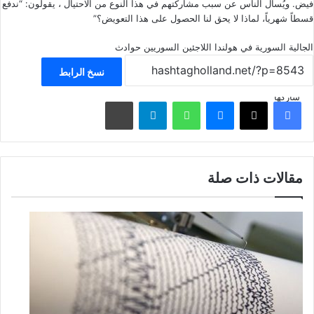
فيض. ويُسأل الناس عن سبب مشاركتهم في هذا النوع من الاحتيال ، يقولون: “ندفع
قسطاً شهرياً، لماذا لا يحق لنا الحصول على هذا التعويض؟”
الجالية السورية في هولندا
اللاجئين السوريين
حوادث
نسخ الرابط
شاركها
فيسبوك
‫X
ماسنجر
واتساب
تيلقرام
مشاركة عبر البريد
مقالات ذات صلة