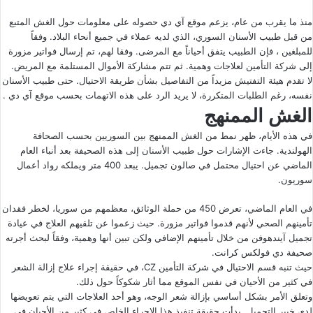
منذ ما يقرب من عام، يزعم
موقع آي دي
حصوله على معلومات حول الغش المتبع
من قبل طبيب الأسنان السوري، الذي لديه عملاء في جميع أنحاء البلاد. وفقاً
للمبلغين ، فإن الطبيب يتفق أحياناً مع المرضى. وفقا لهم، تم إرسال فواتير مزورة
إلى شركة التأمين لعلاجات وهمية. ثم تتم مشاركة الأموال المستلمة مع المريض.
لا تقدم هيئة التفتيش مزيداً من التفاصيل بشأن طريقة الاحتيال. حتى طبيب الأسنان
نفسه، رغم الطلبات المتكررة، لا يريد الرد على هذه الاتهمات بحسب موقع
آي دي
.
الغش الممنهج
في هذه الأيام، ظهر نمط من الغش الممنهج بين السوريين بحسب
الصحافة
الهولندية
. جاءت الإشارات حول طبيب الأسنان إلى هذه الصحيفة بعد أنباء العام
الماضي عن احتيال محتمل في صالون تجميل. يبعد 400 متر ويملكه رواد أعمال
سوريون.
في العام الماضي، تعرض 450 من حملة الوثائق، معظمهم من سوريا، لخطر فقدان
تأمينهم الصحي لأنهم قدموا فواتير مزورة. حيث زعموا عن تلقيهم العلاج في عيادة
تجميل آيندهوفن من خلال تأمينهم الإضافي ولكن تبين أنها وهمية، وفقاً لبحث أجرته
صحيفة دي فولكس كرانت.
حيث تنبه قسم الاحتيال في شركة التأمين CZ، في حقيقة إجراء علاج إزالة الشعر
في كثير من الأحيان في نفس الموقع مما أثار شكوكاً حول ذلك.
وتعلق الأمر بشكل أساسي بإزالة شعر الوجه، وهو أحد العلاجات التي يتم تعويضها
لدى خبير التجميل. بدأت حقيقة تنفيذ هذا الإجراء الخاص في كثير من الأحيان في