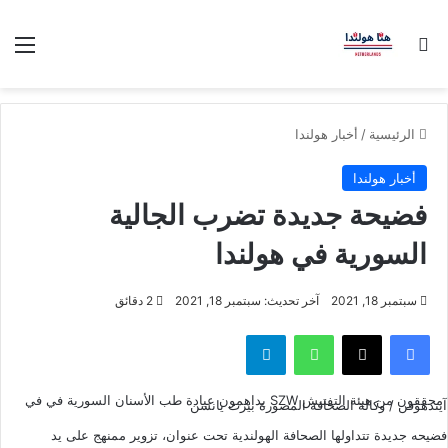
بحث عن
الق
الرئيسية
/
أخبار هولندا
أخبار هولندا
فضيحة جديدة تضرب الجالية
السورية في هولندا
سبتمبر 18, 2021
آخر تحديث: سبتمبر 18, 2021
2 دقائق
فيسبوك
‫X
واتساب
تيلقرام
محققون من هيئة التفتيش SZW يداهمون عيادة طب الأسنان السورية في في
آيندهوفن / وكالة الصحافة المصورة بيرت يانسن
فضيحه جديدة تتداولها الصحافة الهولندية تحت عنوان، تزوير ممنهج على يد