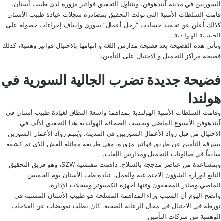
السوريين في مدينه آيندهوفن. ويتناول التحقيق فواتير مزورة لدى طبيب أسنان،
قامت السلطات الأمنية التي تولت التحقيق بمصادره سجلات عيادة طبيب الأسنان
كذلك أُعلن عن تجميد حسابات “رجل أعمال” سوري وإيقاف إجراءات حصوله على
الجنسية الهولندية.
وتأتي هذه الفضيحة بعد فضيحة مدارس اللغة و اتهامها بالاحتيال فواتير وهمية، كذلك
فضيحة مراكز التجميل و الاحتيال على التأمين.
فضيحة جديدة تضرب الجالية السورية في
هولندا
وقامت السلطات الأمنية الهولندية بمداهمة واسعة النطاق لغيادة طبيب أسنان في
آيندهوفن الأسبوع الماضي وبحسب الصحافة الهولندية هذا التحقيق الألف في
الاحتيال من قبل رواد الأعمال السوريين في المدينة. ويُتهم رواد الأعمال السورين
بسرقة التأمين عن طريق فواتير مزورة. وهي طريقة مماثلة للغش الذي تم كشفه
سابقاً في صالونات التجميل ومدارس اللغات.
وبمساعدة من عناصر مدججة بالسلاح، داهمت مفتشية SZW، وهو فريق التحقيق
التابع لوزارة الشؤون الاجتماعية والعمل، عيادة طب الأسنان يوم الخميس
الماضي.وصادر المحققون وقتها أجهزة الكمبيوتر وسجلات الإدارة.
واتضح اليوم أن السبب وراء المداهمة المسلحة هو طبيب الأسنان المشتبه في
تورطه في الاحتيال في مجال الرعاية الصحية. كان يطلب تعويضات عن العلاجات
الوهمية من شركات التأمين.