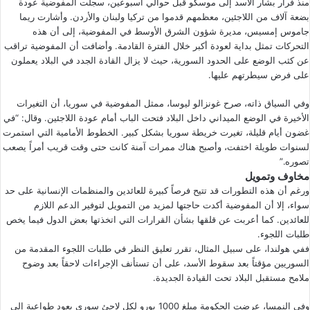
منذ فرار بشار الأسد إلى موسكو قبل حوالي أسبوعين، سجلت المفوضية عودة
بضعة آلاف من اللاجئين، معظمهم قدموا من تركيا ولبنان والأردن. وأشارت ريما
جاموس إمسيس، مديرة شؤون الشرق الأوسط في المفوضية، إلى أن هذه
التحركات تمثل بداية لعودة أكبر خلال الفترة القادمة. وأضافت أن المفوضية تراقب
عن كثب الوضع على الحدود السورية، حيث لا يزال القادة الجدد في البلاد يعملون
على فرض سيطرتهم عليها.
وفي السياق ذاته، صرح غونزالو ليوسا، ممثل المفوضية في سوريا، أن التغيرات
الأخيرة في الوضع الميداني داخل البلاد فتحت الباب أمام عودة اللاجئين. وقال: “في
غضون أيام قليلة، تغيرت خريطة سوريا بشكل كبير. الخطوط الأمامية التي استمرت
لسنوات طويلة اختفت، وأصبح هناك ممرات آمنة كانت حتى وقت قريب أمراً يصعب
تصوره.”
مخاوف وتمويل
ورغم أن هذه التطورات قد تتيح فرصاً كبيرة للعائدين والمنظمات الإنسانية على حد
سواء، إلا أن المفوضية أكدت حاجتها لمزيد من التمويل لتوفير الدعم اللازم
للعائدين. كما أعربت عن قلقها بشأن القرارات التي اتخذتها بعض الدول فيما يخص
طلبات اللجوء.
ففي هولندا، على سبيل المثال، تقرر تعليق النظر في طلبات اللجوء المقدمة من
السوريين مؤقتاً بعد سقوط الأسد، على أن تستأنف الإجراءات لاحقاً بعد وضوح
ملامح مستقبل البلاد تحت القيادة الجديدة.
وفي النمسا، عرضت الحكومة مبلغ 1000 يورو لكل لاجئ سوري يعود طواعية إلى