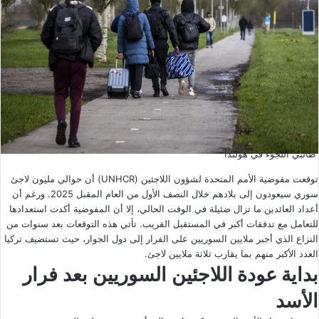
طالبي اللجوء في هولندا
توقعت مفوضية الأمم المتحدة لشؤون اللاجئين (UNHCR) أن حوالي مليون لاجئ
سوري سيعودون إلى بلادهم خلال النصف الأول من العام المقبل 2025. ورغم أن
أعداد العائدين ما تزال ضئيلة في الوقت الحالي، إلا أن المفوضية أكدت استعدادها
للتعامل مع تدفقات أكبر في المستقبل القريب. تأتي هذه التوقعات بعد سنوات من
النزاع الذي أجبر ملايين السوريين على الفرار إلى دول الجوار، حيث تستضيف تركيا
العدد الأكبر منهم بما يقارب ثلاثة ملايين لاجئ.
بداية عودة اللاجئين
السوريين بعد فرار
الأسد