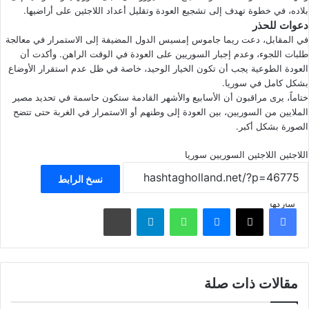
بلاده، في خطوة تهدف إلى تشجيع العودة وتقليل أعداد اللاجئين على أراضيها.
دعوات للحذر
في المقابل، دعت ريما جاموس إمسيس الدول المضيفة إلى الاستمرار في معالجة
طلبات اللجوء، وعدم إجبار السوريين على العودة في الوقت الراهن. وأكدت أن
العودة الطوعية يجب أن تكون الخيار الوحيد، خاصة في ظل عدم استقرار الأوضاع
بشكل كامل في سوريا.
ختاماً، يرى مراقبون أن الأسابيع والأشهر القادمة ستكون حاسمة في تحديد مصير
الملايين من السوريين، بين العودة إلى وطنهم أو الاستمرار في الغربة حتى تتضح
الصورة بشكل أكبر.
اللاجئين
اللاجئين السوريين
سوريا
نسخ الرابط
شاركها
فيسبوك
‫X
ماسنجر
واتساب
تيلقرام
مشاركة عبر البريد
مقالات ذات صلة