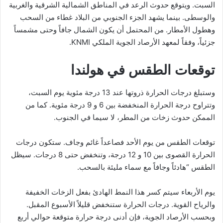
السبت. ويتوقع حدوث الرعد في المناطق الشمالية الشرقية والغربية
والوسطى. بينما يشهد الجزء الجنوبي من البلاد غطاء من السحب
وهطول الأمطار. من المحتمل أن يكون الشمال جافاً وحتى مشمساً
جزئياً، وفقاً لمعهد الأرصاد الجوية الملكي KNMI.
توقعات الطقس في هولندا
وستبلغ درجات الحرارة ذروتها عند 13 درجة مئوية يوم السبت،
وتتراوح درجة الحرارة المنخفضة بين 6 و 9 درجة مئوية. كما من
الممكن حدوث زخات من المطر، لا سيما في الجنوب.
توقعات الطقس من يوم الأحد فصاعداً غائم وجاف. ستكون درجات
الحرارة القصوى بين 10 و 12 درجة، وتنخفض حتى 8 درجات. سيظل
الطقس “هادئاً وجافاً مع سماء مليئة بالسحب.
يوم الأربعاء سيتم كسر هذا النمط الهادئ بفعل الزخات الخفيفة
والرياح القوية. درجات الحرارة ستنخفض قليلاً الأسبوع المقبل.
وبحسب الأرصاد الجوية، فإن أدنى درجة حرارة متوقعة حوالي أربع