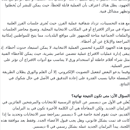
الجهود، يظل هناك اعتراف بأن العملية قابلة للخطأ، حيث يمكن للبشر أن يُخطئوا
وتظهر مشاكل فنية.
مع هذه التحسينات، تزداد شفافية عملية الفرز، حيث تُجرى جلسات الفرز العلنية
سواء في مراكز الاقتراع أو في المكاتب الانتخابية المحلية. وتصبح محاضر الجلسات
والملفات الجماعية متاحة للجمهور على مواقع البلديات، مما يتيح للمواطنين إمكانية
المراجعة والإبلاغ عن أي أخطاء.
ومع هذه الجهود الكبيرة لتحسين العملية الانتخابية، لا يمكن استبعاد حدوث أخطاء. إذ
يبقى إدارة عمليات الاقتراع عملية تتضمن عناصر بشرية، حيث يمكن للأخطاء الفنية
مثل شراء أقلام خاطئة أو استخدام ورق لا يتناسب مع أدوات الاقتراع أن تؤثر على
سير العملية.
وفيما يدعو البعض لتفعيل التصويت الإلكتروني، إلا أن القلم والورق يظلان الطريقة
المفضلة حاليا بسبب القدرة على إعادة التدقيق في الأصل في حال شكوك في
النتائج.
السؤال الآن: متى تكون النتيجة نهائية؟
يُعلن في الأول من ديسمبر عن النتائج الرسمية للانتخابات والمرشحين الفائزين في
البرلمان الجديد. ولكن المفاجأة هي أن الكلمة الأخيرة تكون في يد البرلمان
القديم، حيث تقوم لجنة خاصة في 5 ديسمبر بمراجعة سير الانتخابات وتحديد ما إذا
كانت قد تمت بشكل قانوني، وهل يجب قبول الأعضاء الجدد. وفقط بعد موافقة هذه
اللجنة، يبدأ البرلمان الجديد عمله بشكل رسمي في 6 ديسمبر.