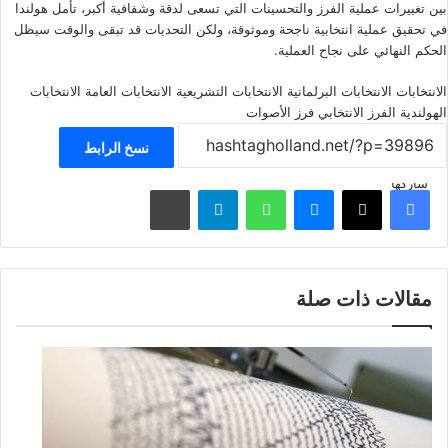
بين تغييرات عملية الفرز والتحسينات التي تسعى لدقة وشفافية أكبر، تأمل هولندا
في تحقيق عملية انتخابية ناجحة وموثوقة، ولكن التحديات قد تبقى والوقت سيظل
الحكم النهائي على نجاح العملية.
الانتخابات
الانتخابات البرلمانية
الانتخابات التشريعية
الانتخابات العامة
الانتخابات
الهولندية
الفرز الانتخابي
فرز الأصوات
نسخ الرابط
شاركها
فيسبوك
‫X
ماسنجر
واتساب
تيلقرام
مشاركة عبر البريد
مقالات ذات صلة