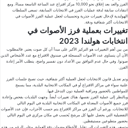
الفرز والعد بعد إغلاق نحو 10,000 مركز اقتراع عند الساعة التاسعة مساءً. ومع
انتقادات سابقة لدقة عمليات الفرز في الانتخابات السابقة، تسعى السلطات
الهولندية لإدخال تغييرات جذرية وتحسينات لجعل عملية الفرز الأصوات في
الانتخابات أكثر شفافية ودقة.
تغييرات بعملية فرز الأصوات في
انتخابات هولندا 2023
من بين أهم التغييرات هو التركيز الأكبر على مبدأ أن كل صوت يعتبر. فالمطلوب
الآن أن يتساوى عدد الأصوات المسجلة في صندوق الاقتراع مع عدد الأشخاص الذين
صوتوا. وفي حال عدم التوافق بين الأعداد دون تفسير واضح، يتطلب الأمر إعادة
الفرز.
وتم تعديل قانون الانتخابات لجعل العملية أكثر شفافية، حيث تصبح جلسات الفرز
علنية سواء في مراكز الاقتراع أو في المكاتب الانتخابية البلدية، مما يسمح
للمواطنين بالحضور ومراقبة العملية دون التدخل فيها.
وبالنظر إلى عملية الفرز نفسها، هناك تغييرات أيضاً. وجهت البلديات بفحص وإعادة
فرز جميع الأصوات المعدلة في المكاتب الانتخابية البلدية في اليوم التالي
للانتخابات. ورغم أن الفرز في مراكز الاقتراع يتم حسب الأحزاب، فإن عدد الأصوات
التفضيلية التي يحصل عليها كل مرشح يُحسب في مكان مركزي في اليوم التالي
بحضور متطوعين مستيقظين.
وتسعى هذه التغييرات إلى تقليل الأخطاء وضمان دقة العملية. وعلى الرغم من هذه