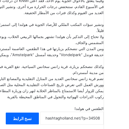
وفيما يتعلق بالأحوال الجوية يوم الأحد، فقد أعلن KNMI أن درجات الحرارة قد ترتفع قليلاً، ولكن فرصة الأمطار تبلغ 30٪.
العديد من الغيوم وكذلك فترات من الأمطار الخفيفة.
وتشير تنبؤات المكتب الملكي للأرصاد الجوية في هولندا إلى استمرار 
قليلاً.
ولا تحتاج إلى التذكير بأن هولندا تشتهر بجمالها الربيعي الخلاب، و
المشمس والجاف.
ومن المدن التي ننصحكم بزيارتها في هذا الطقس، العاصمة
أمسترد
حديقة فوندل “Vondelpark” وحديقة أمستل “Amstelpark”، ويمكن الاستمتاع بجولات بالقوارب على قنوات المدينة.
من مدينة أمستردام.
تضم قرية زانس سخانس العديد من المنازل التقليدية والمصانع التاري
وورش العمل التي تعرض تاريخ الصناعات التقليدية المحلية مثل الصن
يمكن للزوار أيضا الاستمتاع بالمناظر الخلابة لنهر زان وزيارة المطاع
ركوب الدراجات الهوائية والتجول في المناطق المحيطة بالقرية
الطقس في هولندا
نسخ الرابط