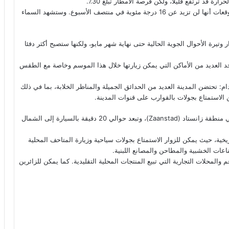
في الأسبوع القادم، ستنخفض درجات الحرارة مرة أخرى. وتشير التوقعات أنها لن تزيد عن 16 درجة مئوية في منتصف الأسبوع. وستشهد السماء
وتيرة الأحوال الجوية الحالية حتى نهاية شهر مايو، ولكنها ستصبح أكثر دفئا
يوجد العديد من الأماكن التي يمكن زيارتها خلال هذا الموسم وخاصة مع الطقس
ام
: تحتضن المدينة العديد من الحدائق الجميلة والمناظر الخلابة، بما في ذلك
وكذلك ننصحكم بزيارة، قرية زانس سخانس السياحية. تقع القرية في منطقة زانستاد (Zaanstad)، وتبعد حوالي 20 دقيقة بالسيارة إلى الشمال
خية، حيث يمكن للزوار الاستمتاع بجولات سياحية وزيارة المتاحف المحلية
اعات الخشبية والمطاحن والمصانع اللبنية.
م والمحلات التجارية التي تبيع المنتجات المحلية التقليدية. كما يمكن للزائرين