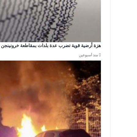
هزة أرضية قوية تضرب عدة بلدات بمقاطعة خرونينجن
منذ أسبوعين