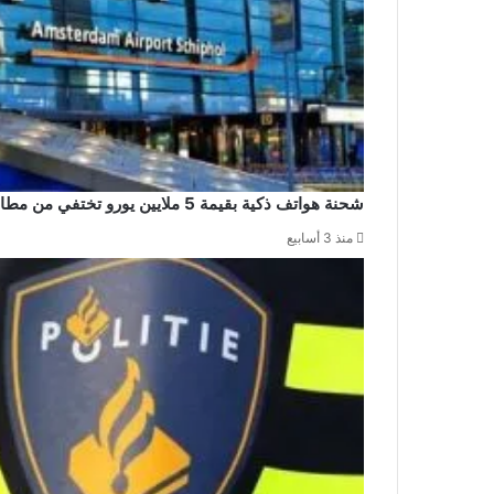
شحنة هواتف ذكية بقيمة 5 ملايين يورو تختفي من مطار سخيبول والشرطة تشن حملة اعتقالات
منذ 3 أسابيع