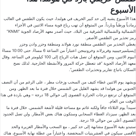
الأسبوع
هذا الأسبوع يشبه إلى حد كبير الخريف في هولندا، حيث يكون الطقس في الغالب
رمادياً ورطباً وبارداً. من المتوقع أن تهب رياح قوية مساء الاثنين في الأجزاء
الشمالية والشمالية الشرقية من البلاد. حيث أصدر معهد الأرصاد الجوية “KNMI”
رمز تحذير من الطقس الأصفر.
يغطي التحذير من الطقس منطقة نورد هولاند ومنطقة وجزر وادن وجزر
إيسيلميرجيبييد وفريزلاند وخرونينجن اعتباراً من الساعة 6 مساءً. حتى 10:00 مساءً
ابيوم الاثنين. ومن المتوقع أن تصل هبات الرياح إلى 100 كيلومتر في الساعة. وقال
معهد الأرصاد الجوية “قد تتعطل حركة المرور والأنشطة الخارجية. لذلك نصح
السكان باتباع تقارير وتحذيرات الطقس”.
ويشهد يوم الاثنين غطاء كثيف من السحب وزخات مطر ، على الرغم من أن النصف
الجنوبي من هولندا قد يشهد القليل من الشمس خلال فترة ما بعد الظهر. ومن
المتوقع أن ترتفع درجات الحرارة القصوى إلى حوالي 18 درجة – وهي باردة في هذا
الوقت من العام.
سيبدأ يوم الثلاثاء جافاً ولكنه غائم مع مساحة قليلة لأشعة الشمس. خلال فترة ما
بعد الظهر، سيزداد الغطاء السحابي وستكون هناك بعض الأمطار. ولن تصل الحدود
القصوى أعلى من حوالي 19 درجة.
ستبدو بقية الأسبوع مشابهة إلى حد كبير ، مع السحب والأمطار الغزيرة والحد
الأقصى سيكون في العشرينيات المنخفضة. واعتباراً من عطلة نهاية الأسبوع، هناك