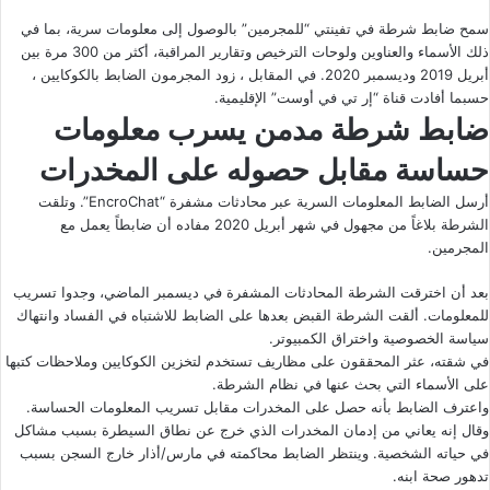
سمح ضابط شرطة في تفينتي “للمجرمين” بالوصول إلى معلومات سرية، بما في
ذلك الأسماء والعناوين ولوحات الترخيص وتقارير المراقبة، أكثر من 300 مرة بين
أبريل 2019 وديسمبر 2020. في المقابل ، زود المجرمون الضابط بالكوكايين ،
حسبما أفادت قناة “إر تي في أوست” الإقليمية.
ضابط شرطة مدمن يسرب معلومات
حساسة مقابل حصوله على المخدرات
أرسل الضابط المعلومات السرية عبر محادثات مشفرة “EncroChat”. وتلقت
الشرطة بلاغاً من مجهول في شهر أبريل 2020 مفاده أن ضابطاً يعمل مع
المجرمين.
بعد أن اخترقت الشرطة المحادثات المشفرة في ديسمبر الماضي، وجدوا تسريب
للمعلومات. ألقت الشرطة القبض بعدها على الضابط للاشتباه في الفساد وانتهاك
سياسة الخصوصية واختراق الكمبيوتر.
في شقته، عثر المحققون على مظاريف تستخدم لتخزين الكوكايين وملاحظات كتبها
على الأسماء التي بحث عنها في نظام الشرطة.
واعترف الضابط بأنه حصل على المخدرات مقابل تسريب المعلومات الحساسة.
وقال إنه يعاني من إدمان المخدرات الذي خرج عن نطاق السيطرة بسبب مشاكل
في حياته الشخصية. وينتظر الضابط محاكمته في مارس/أذار خارج السجن بسبب
تدهور صحة ابنه.