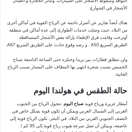
النوافذ وسقوط الأشجار على السيارات. وتناثر الحجارة و أغصان
الأشجار في الشوارع.
هناك أيضاً تقارير عن أضرار ناجمة عن الرياح القوية في أماكن أخرى
من البلاد. حيث وصلت خدمات الطوارئ إلى عدة أماكن في منطقة
أوترخت وقامت فرق الإطفاء بإزالة بعض الأشجار المتساقطة
الطريق السريع A50 . و رصد وقوع حادث على الطريق السريع A67.
ولن تنطلق قطارات بين بريدا وخيلزه حتى الساعة التاسعة صباح
الخميس بسبب شجرة انتهى بها المطاف على المسار بسبب الرياح
العاتية.
حالة الطقس في هولندا اليوم
أمطار غزيرة ورياح قوية
صباح اليوم
. تتحول الرياح من الجنوب
الغربي إلى الشمال الغربي ويمكن أن تكون قوية بشكل خاص في
النصف الجنوبي الغربي من البلاد. في البحر، تكون الرياح قوية إلى
عاصفة، ويمكن أن تصل سرعة هبوب رياح قوية إلى 95 كم /