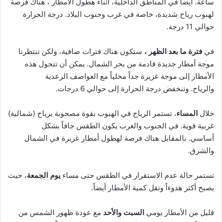
ساعة. أيضاً في المناطق الداخلية، أثناء هطول الأمطار ، هناك فرصة
لهبوب رياح شديدة، خاصة في غرب وجنوب البلاد. درجة الحرارة
حوالي 11 درجة.
في
فترة ما بعد الظهر ،
ستكون هناك فترات صافية، ولكن تنتظرنا
موجة أمطار جديدة قادمة من بحر الشمال. يمكن أن تتحول هذه
الأمطار إلى موجة غزيرة جداً محلياً مع العواصف الرعدية
والرياح. وتنخفض ​​درجة الحرارة إلى حوالي 6 درجات.
خلال
المساء
، تستمر الرياح في الهبوب بقوة مصحوبة برياح (شمالية)
غربية قوية. في الجنوب والغرب يكون الطقس جافاً بشكل
أساسي. بالمقابل هناك فرصة لهطول أمطار غزيرة في الشمال
والشرق.
تستمر حالة عدم الاستقرار في الطقس حتى مساء
يوم الجمعة
، حيث
يصبح أكثر هدوءاً وتقل كمية الأمطار أيضاً.
قليل من الأمطار يومي
السبت
والأحد
مع عودة ظهور الشمس من