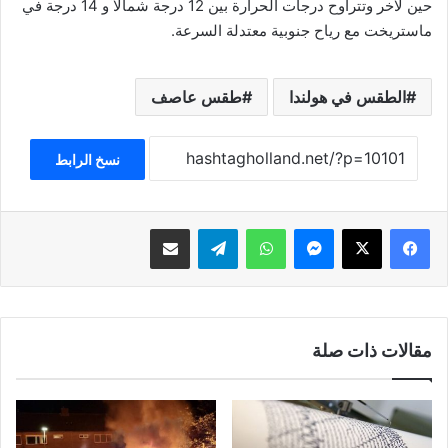
حين لآخر وتتراوح درجات الحرارة بين 12 درجة شمالاً و 14 درجة في
ماستريخت مع رياح جنوبية معتدلة السرعة.
الطقس في هولندا
طقس عاصف
نسخ الرابط
فيسبوك
‫X
ماسنجر
واتساب
تيلقرام
مشاركة عبر البريد
مقالات ذات صلة