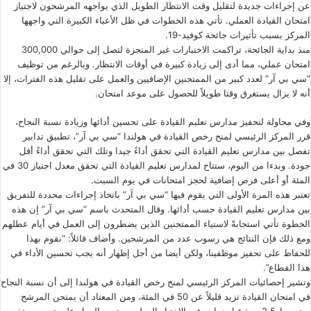
عن إجراءات جديدة لتقليل وقت الانتظار الطويل الذي يواجهه المرشحون لاجتياز
امتحان القيادة العملي. تأتي هذه الخطوات في ظل الأعباء الكبيرة التي واجهها
المركز بسبب تأثيرات جائحة كوفيد-19.
منذ بداية الجائحة، تراكمت الاختبارات غير المنجزة لتصل إلى حوالي 300,000
امتحان عملي، مما أدى إلى زيادة كبيرة في أوقات الانتظار. وبالرغم من توظيف
“سي بي آر” لعدد كبير من الممتحنين الإضافيين والعمل على تقليل هذه الفترات، إلا
أنه لا يزال يستغرق وقتا طويلاً للحصول على موعد امتحان.
وفي محاولة لتحفيز مدارس تعليم القيادة على تحسين أدائها وزيادة نسبة النجاح،
قرر المركز الرئيسي لمنح رخص القيادة في هولندا “سي بي آر”، تطبيق تدابير
تفصل بين مدارس تعليم القيادة التي تحقق أداءً جيدا وتلك التي تحقق أداءً أقل
جودة. وبدءا من اليوم، ستتاح لمدارس تعليم القيادة التي تحقق معدل اجتياز 30 في
المئة أو أعلى فرص إضافية لحجز امتحانات في يوم السبت.
تعتبر هذه المرة الأولى التي يقوم فيها “سي بي آر” باتخاذ إجراءات محددة للتفريق
بين مدارس تعليم القيادة حسب أدائها. وقال المتحدث باسم “سي بي آر” إن هذه
الخطوة تأتي استجابةً لاستياء الممتحنين الذين يضطرون إلى العمل في أيام عطلهم
ومع ذلك فإن النتائج هي رسوب عدد من المرشحين. وأضاف قائلاً: “نقوم بهذا
للحفاظ على تحفيز موظفينا، ولكن أيضا من أجل إظهار أنه يجب تحسين الأداء في
هذا القطاع”.
وتشير إحصائيات المركز الرئيسي لمنح رخص القيادة في هولندا إلى أن نسبة النجاح
في امتحان القيادة تزيد قليلاً عن 50 في المئة، ومن المعتاد أن يمتحن المرشح