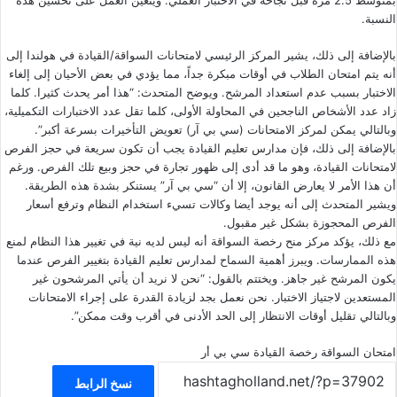
بمتوسط 2.5 مرة قبل نجاحه في الاختبار العملي. ويتعين العمل على تحسين هذه
النسبة.
بالإضافة إلى ذلك، يشير المركز الرئيسي لامتحانات السواقة/القيادة في هولندا إلى
أنه يتم امتحان الطلاب في أوقات مبكرة جداً، مما يؤدي في بعض الأحيان إلى إلغاء
الاختبار بسبب عدم استعداد المرشح. ويوضح المتحدث: “هذا أمر يحدث كثيرا. كلما
زاد عدد الأشخاص الناجحين في المحاولة الأولى، كلما تقل عدد الاختبارات التكميلية،
وبالتالي يمكن لمركز الامتحانات (سي بي آر) تعويض التأخيرات بسرعة أكبر”.
بالإضافة إلى ذلك، فإن مدارس تعليم القيادة يجب أن تكون سريعة في حجز الفرص
لامتحانات القيادة، وهو ما قد أدى إلى ظهور تجارة في حجز وبيع تلك الفرص. ورغم
أن هذا الأمر لا يعارض القانون، إلا أن “سي بي آر” يستنكر بشدة هذه الطريقة.
ويشير المتحدث إلى أنه يوجد أيضا وكالات تسيء استخدام النظام وترفع أسعار
الفرص المحجوزة بشكل غير مقبول.
مع ذلك، يؤكد مركز منح رخصة السواقة أنه ليس لديه نية في تغيير هذا النظام لمنع
هذه الممارسات. ويبرز أهمية السماح لمدارس تعليم القيادة بتغيير الفرص عندما
يكون المرشح غير جاهز. ويختتم بالقول: “نحن لا نريد أن يأتي المرشحون غير
المستعدين لاجتياز الاختبار. نحن نعمل بجد لزيادة القدرة على إجراء الامتحانات
وبالتالي تقليل أوقات الانتظار إلى الحد الأدنى في أقرب وقت ممكن”.
امتحان السواقة
رخصة القيادة
سي بي أر
نسخ الرابط