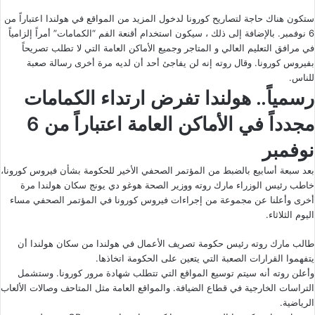
ستكون هناك حاجة لتصاريح كورونا لدخول المزيد من المواقع في هولندا اعتباراً من
6 نوفمبر. بالإضافة إلى ذلك ، سيكون استخدام أقنعة الفم “الكمامات” أمراً إلزامياً
في مرافق التعليم العالي و المتاجر وجميع الأماكن العامة التي لا تطلب تصريحاً
بفيروس كورونا. وقال روته إنه لن يفاجئ أحد أن لديه مرة أخرى رسالة صعبة
للناس.
رسمياً.. هولندا تفرض ارتداء الكمامات
مجدداً في الأماكن العامة اعتباراً من 6
نوفمبر
بعد سبعة أسابيع بالضبط من المؤتمر الصحفي الأخير للحكومة بشأن فيروس كورونا،
خاطب رئيس الوزراء مارك روته ووزير الصحة هوغو دي يونج سكان هولندا مرة
أخرى وأعلنا عن مجموعة من إجراءات فيروس كورونا في المؤتمر الصحفي مساء
اليوم الثلاثاء.
طالب مارك روته رئيس حكومة تصريف الأعمال في هولندا من سكان هولندا أن
يتفهموا القرارات الصعبة التي يتعين على الحكومة اتخاذها.
وأعلن روته أنه سيتم توسيع المواقع التي تتطلب شهادة مرور كورونا. وستشمل
التراسات الخارجية في قطاع الضيافة. والمواقع العامة مثل المتاحف وصالات الألعاب
الرياضية.