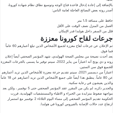
بالإضافة إلى إعادة إدخال قاعدة قناع الوجه وتوسيع نطاق نظام شهادة كورونا،
أصدر روته بعض النصائح العاجلة لعامة الناس:
حافظ على مسافة 1،5 متر
العمل من المنزل نصف الوقت على الأقل
قلل من السفر داخل هولندا قدر الإمكان
جرعات لقاح كورونا معززة
تم الإعلان عن جرعات لقاح معززة لجميع الأشخاص الذين تبلغ أعمارهم 60 عاماً
فما فوق.
بعد أحدث نصيحة من مجلس الصحة الهولندي، شهد المؤتمر الصحفي أيضاً إعلان
روته و دي يونج أنه اعتباراً من يناير 2022، سيتم توفير ما يسمى بالجرعات المعززة
للجميع فوق سن الستين.
اعتباراً من ديسمبر 2021، سيتم تقديم جرعة معززة للأشخاص الذين تزيد أعمارهم
عن 80 عاماً. ينطبق هذا أيضاً على جميع الأشخاص الذين تزيد أعمارهم عن 18 عاماً
والذين يعيشون في رعاية سكنية.
والجدير ذكره، لم يكن من المقرر عقد المؤتمر الصحفي حتى 5 نوفمبر ، ولكن بعد
مواجهة ضغوط متزايدة من الخبراء و الاطباء والمستشفيات الهولندية، قررت
الحكومة تقديم المؤتمر الصحفي إلى مساء اليوم الثلاثاء 2 نوفمبر مع استمرار
ارتفاع عدد حالات الإصابة بالفيروس كورونا في هولندا.