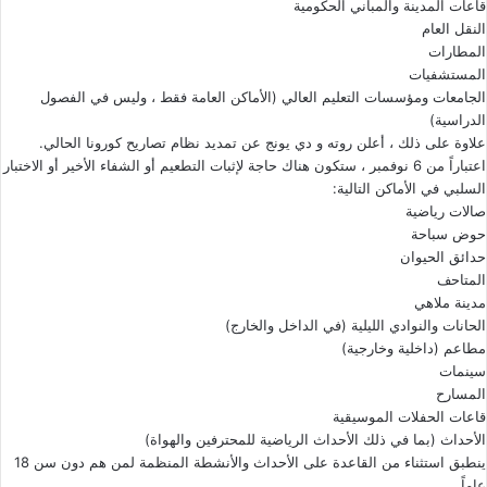
قاعات المدينة والمباني الحكومية
النقل العام
المطارات
المستشفيات
الجامعات ومؤسسات التعليم العالي (الأماكن العامة فقط ، وليس في الفصول
الدراسية)
علاوة على ذلك ، أعلن روته و دي يونج عن تمديد نظام تصاريح كورونا الحالي.
اعتباراً من 6 نوفمبر ، ستكون هناك حاجة لإثبات التطعيم أو الشفاء الأخير أو الاختبار
السلبي في الأماكن التالية:
صالات رياضية
حوض سباحة
حدائق الحيوان
المتاحف
مدينة ملاهي
الحانات والنوادي الليلية (في الداخل والخارج)
مطاعم (داخلية وخارجية)
سينمات
المسارح
قاعات الحفلات الموسيقية
الأحداث (بما في ذلك الأحداث الرياضية للمحترفين والهواة)
ينطبق استثناء من القاعدة على الأحداث والأنشطة المنظمة لمن هم دون سن 18
عاماً.