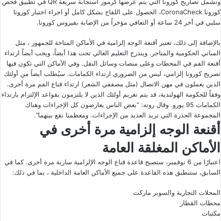
وتشمل تصاريح كورونا التي يتم عرضها كرموز استجابة سريعة QR في تطبيق فحص
كورونا CoronaCheck، الحصول على اللقاح بشكل كامل أو اجراء اختبار كورونا
سلبي في أخر 24 ساعة أو التعافي مؤخراً من الإصابة بفيروس كورونا.
بالإضافة إلى ذلك، تعتبر أقنعة الوجه إلزامية في الأماكن المتاحة للجمهور ، مثل
المباني الحكومية والمتاجر. ويندرج التعليم العالي تحت هذا أيضاً، ويجب أيضاً ارتداء
أقنعة الفم في المحطات وعلى منصات وسائل النقل. وفي الأماكن التي تكون فيها
تصريح كورونا إلزامي، ليس من الضروري ارتداء الكمامات. سيُطلب أيضاً من أولئك
الذين يعملون في مهن الاتصال (مثل مصففي الشعر) ارتداء قناع الفم مرة أخرى.
وفقاً للحكومة الهولندية، قد يتم تغريم أولئك الذين لا يلتزمون بقواعد الإلتزام بارتداء
الكمامات 95 يورو. وقال روته: “بعض الناس يعارضون كل الإجراءات وهناك
المجموعة الحذرة التي تريد العديد من الإجراءات. ومعظمنا نقع بينهما”.
أقنعة الوجه إلزامية مرة أخرى في
الأماكن المغلقة العامة
اعتبارًا من 6 نوفمبر، ستصبح قاعدة قناع الوجه الإلزامية سارية مرة أخرى. كما في
السابق، ستنطبق هذه القاعدة على جميع الأماكن العامة الداخلية ، بما في ذلك:
المحلات التجارية والسوبر ماركت
محطات القطار
مكتبات