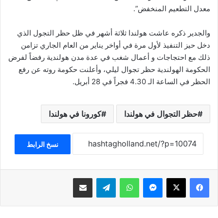
معدل التطعيم المنخفض”.
والجدير ذكره عاشت هولندا ثلاثة أشهر في ظل حظر التجول الذي
دخل حيز التنفيذ لأول مرة في أواخر يناير من العام الجاري تزامن
ذلك مع احتجاجات و أعمال شغب في عدة مدن هولندية رفضاً لفرض
الحكومة الهولندية حظر تجوال ليلي، وأعلنت حكومة روته عن رفع
الحظر في الساعة الـ 4.30 فجراً في 28 أبريل.
حظر التجوال في هولندا
كورونا في هولندا
نسخ الرابط
فيسبوك
‫X
ماسنجر
واتساب
تيلقرام
مشاركة عبر البريد