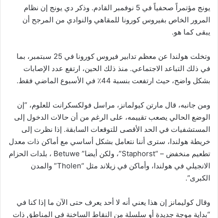
يونج مؤتمراً صحفياً في 5 نوفمبر القادم. وذكر دي يونج إن نظام
المرور الخاص بفيروس كورونا للمقاهي والنوادي من المرجح أن
يبقى كما هو.
وتخلت هولندا عن معظم تدابير فيروس كورونا في 25 سبتمبر، بما
في ذلك التباعد الاجتماعي. منذ ذلك الحين، ارتفع عدد الإصابات
بشكل واضح، حيث ارتفعت بنسبة 44٪ في الأسبوع الماضي فقط.
ومن جانبه، قال مارتن كيولمانز، مراسل فولكسكرانت للعلوم، “إن
الوضع الحالي يصعب تقييمه، على الرغم من أن حالات الدخول إلى
المستشفيات في الحد الأقصى للتوقعات السابقة. إذا نظرت إلى
خريطة هولندا، سترى أننا نتعامل بشكل أساسي مع أماكن ذات معدل
تطعيم منخفض – “Staphorst”، ولكن أيضا” Betuwe ، بلدات الحزام
الانجيلي في هولندا، وأماكن في زيلاند مثل “Tholen” والمدن
الكبرى”.
وقال كوليمانز إن هذا يعني أنه لا أحد يعرف حتى الآن ما إذا كنا في
“بداية موجة جديدة أو سلسلة من النقاط الساخنة في المناطق ذات