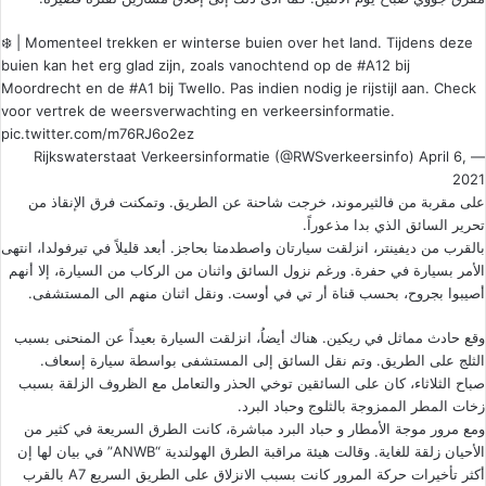
❄️ | Momenteel trekken er winterse buien over het land. Tijdens deze
buien kan het erg glad zijn, zoals vanochtend op de
#A12
bij
Moordrecht en de
#A1
bij Twello. Pas indien nodig je rijstijl aan. Check
voor vertrek de weersverwachting en verkeersinformatie.
pic.twitter.com/m76RJ6o2ez
April 6,
— Rijkswaterstaat Verkeersinformatie (@RWSverkeersinfo)
2021
على مقربة من فالثيرموند، خرجت شاحنة عن الطريق. وتمكنت فرق الإنقاذ من
تحرير السائق الذي بدا مذعوراً.
بالقرب من ديفينتر، انزلقت سيارتان واصطدمتا بحاجز. أبعد قليلاً في تيرفولدا، انتهى
الأمر بسيارة في حفرة. ورغم نزول السائق واثنان من الركاب من السيارة، إلا أنهم
أصيبوا بجروح، بحسب قناة أر تي في أوست. ونقل اثنان منهم الى المستشفى.
وقع حادث مماثل في ريكين. هناك أيضاُ، انزلقت السيارة بعيداً عن المنحنى بسبب
الثلج على الطريق. وتم نقل السائق إلى المستشفى بواسطة سيارة إسعاف.
صباح الثلاثاء، كان على السائقين توخي الحذر والتعامل مع الظروف الزلقة بسبب
زخات المطر الممزوجة بالثلوج وحباد البرد.
ومع مرور موجة الأمطار و حباد البرد مباشرة، كانت الطرق السريعة في كثير من
الأحيان زلقة للغاية. وقالت هيئة مراقبة الطرق الهولندية “ANWB” في بيان لها إن
أكثر تأخيرات حركة المرور كانت بسبب الانزلاق على الطريق السريع A7 بالقرب