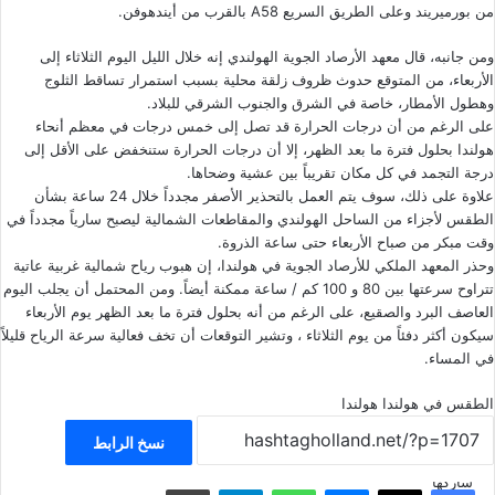
من بورميريند وعلى الطريق السريع A58 بالقرب من أيندهوفن.
ومن جانبه، قال معهد الأرصاد الجوية الهولندي إنه خلال الليل اليوم الثلاثاء إلى
الأربعاء، من المتوقع حدوث ظروف زلقة محلية بسبب استمرار تساقط الثلوج
وهطول الأمطار، خاصة في الشرق والجنوب الشرقي للبلاد.
على الرغم من أن درجات الحرارة قد تصل إلى خمس درجات في معظم أنحاء
هولندا بحلول فترة ما بعد الظهر، إلا أن درجات الحرارة ستنخفض ​​على الأقل إلى
درجة التجمد في كل مكان تقريباً بين عشية وضحاها.
علاوة على ذلك، سوف يتم العمل بالتحذير الأصفر مجدداً خلال 24 ساعة بشأن
الطقس لأجزاء من الساحل الهولندي والمقاطعات الشمالية ليصبح سارياً مجدداً في
وقت مبكر من صباح الأربعاء حتى ساعة الذروة.
وحذر المعهد الملكي للأرصاد الجوية في هولندا، إن هبوب رياح شمالية غربية عاتية
تتراوح سرعتها بين 80 و 100 كم / ساعة ممكنة أيضاً. ومن المحتمل أن يجلب اليوم
العاصف البرد والصقيع، على الرغم من أنه بحلول فترة ما بعد الظهر يوم الأربعاء
سيكون أكثر دفئاً من يوم الثلاثاء ، وتشير التوقعات أن تخف فعالية سرعة الرياح قليلاً
في المساء.
الطقس في هولندا
هولندا
نسخ الرابط
شاركها
فيسبوك
‫X
ماسنجر
واتساب
تيلقرام
مشاركة عبر البريد