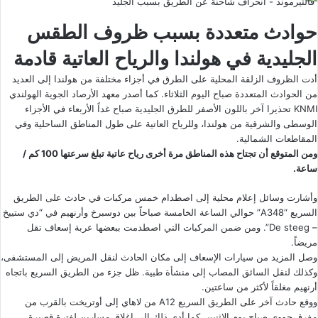
فالثيرموند - انحراف شاحنة عن الطريق بسبب الجليد
حوادث متعددة بسبب ظروف الطقس
الجليدية في هولندا والرياح العاتية قادمة
أدت الظروف الزلقة المحلية على الطرق في أجزاء مختلفة من هولندا إلى العديد
من الحوادث المتعددة صباح اليوم الثلاثاء. كما أصدر معهد الأرصاد الجوية الهولندي
KNMI تحذيرا آخر باللون الأصفر للطرق الجليدية صباح غداً الأربعاء في الأجزاء
الوسطى والشرقية من هولندا، وللرياح العاتية على طول المناطق الساحلية وفي
المقاطعات الشمالية.
ومن المتوقع أن تجتاح هذه المناطق مرة أخرى رياح عاتية تبلغ سرعتها 100 كم /
ساعة.
وأشارت وسائل إعلام محلية إلى اصطدام خمس مركبات في حادث على الطريق
السريع “A348” حوالي الساعة الخامسة صباحاً بين دوسبرخ وأرنهيم في “دي ستييخ
– De steeg”. ومن ضمن المركبات التي اصطدمت ببعضها عربة إسعاف تقل
مريضاً.
وصل المزيد من سيارات الإسعاف إلى مكان الحادث لنقل المريض إلى المستشفى،
وكذلك لنقل السائق المصاب إلى منشأة طبية. ظل جزء من الطريق السريع باتجاه
أرنهيم مغلقاً لأكثر من ساعتين.
ووقع حادث آخر على الطريق السريع A12 من لاهاي إلى أوتريخت بالقرب من
مفرق جووي صباح يوم الاثنين. كما أدى ذلك إلى إغلاق مسارين لفترة قصيرة.