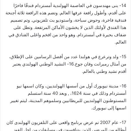
14- بنى مهندسون في العاصمة الهولندية أمستردام فندقًا فاخرًا
على أقدم، وأطول رافعة عرفها العالم. وتضم هذه الرافعة ثلاثة أجنحة
فندقية فاخرة، وحوض سباحة، واستوديو بث تلفزيوني. وتم تصميم
هذا الفندق لأولئك الذين لا يخشون الأماكن المرتفعة. وتطل على
ضفاف بحيرة في أمستردام. وهو واحد من افخم واغلى الفنادق في
العالم.
15- ولد وترعرع في هولندا عدد من أفضل الرسامين على الإطلاق،
من أمثال رمبرانت وفان جوخ.16- النشيد الوطني الهولندي يعتبر
أقدم نشيد وطني بالعالم.
16- مدينة نيويورك أول من أسسها الهولنديين، وكان اسمها نيو
أمستردام وذلك في سنة 1624، , وبعد 40 سنة استسلم
المستوطنون الهولنديين للبريطانيين وسلموهم المدينة، ليتم تغيير
اسمها إلى نيويورك.
17- عام 2007 تم عرض برنامج واقعى على التلفزيون الهولندى كان
أبطاله من المرضى الذين يتنافسون في مسابقات من اجل الفوز