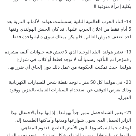
بكلية إمرأة متوفية !!
18- اثناء الحرب العالمية الثانية إستسلمت هولندا لألمانيا النازية بعد
5 أيام فقط من اعلان الحرب عليها , قد كان الجيش الهولندي وقتها
احد اضعف جيوش العالم , فلم يكن يمتلك سوى دبابة واحدة فقط.
19- تعتبر هولندا البلد الوحيد الذي لا تعيش فيه حيوانات أليفة مشردة
, فمؤخرا تم التأكيد رسميا أنه لا توجد قطط أو كلاب في شوارع
هولندا. حيث تمكنت الحكومة من عمل ذلك دون إلحاق أي ضرر بها.
20- في هولندا كل 50 مترا.. توجد نقطة شحن للسيارات الكهربائية ,
وذلك بغرض التوقف عن استخدام السيارات العاملة بالبنزين ووقود
الديزل.
21- يعتبر الشتاء فصل مميز جداً بهولندا , إذ إنها تبداً بالاحتفال بهذا
الزائر الجميل الذي يحول شوارعها ومدنها وأماكنها الطبيعية إلى
لوحات جمالية يكسوها اللون الأبيض الناصع. فتقوم المقاهي
والمطاعم باستغلال موسم الشتاء بشكل استثنائي، فبعد تجمد البرك