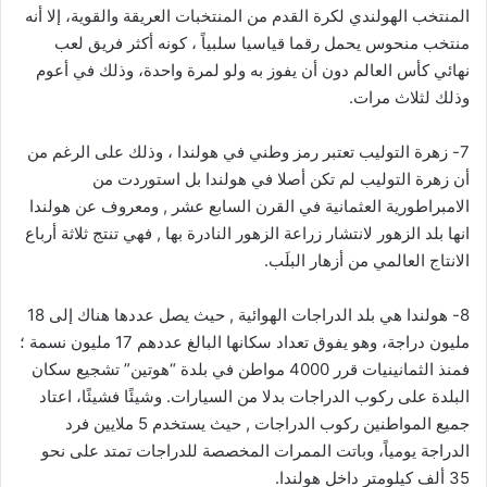
المنتخب الهولندي لكرة القدم من المنتخبات العريقة والقوية، إلا أنه
منتخب منحوس يحمل رقما قياسيا سلبياً ، كونه أكثر فريق لعب
نهائي كأس العالم دون أن يفوز به ولو لمرة واحدة، وذلك في أعوم
وذلك لثلاث مرات.
7- زهرة التوليب تعتبر رمز وطني في هولندا ، وذلك على الرغم من
أن زهرة التوليب لم تكن أصلا في هولندا بل استوردت من
الامبراطورية العثمانية في القرن السابع عشر , ومعروف عن هولندا
انها بلد الزهور لانتشار زراعة الزهور النادرة بها , فهي تنتج ثلاثة أرباع
الانتاج العالمي من أزهار البلَب.
8- هولندا هي بلد الدراجات الهوائية , حيث يصل عددها هناك إلى 18
مليون دراجة، وهو يفوق تعداد سكانها البالغ عددهم 17 مليون نسمة ؛
فمنذ الثمانينيات قرر 4000 مواطن في بلدة “هوتين” تشجيع سكان
البلدة على ركوب الدراجات بدلا من السيارات. وشيئًا فشيئًا، اعتاد
جميع المواطنين ركوب الدراجات , حيث يستخدم 5 ملايين فرد
الدراجة يومياً، وباتت الممرات المخصصة للدراجات تمتد على نحو
35 ألف كيلومتر داخل هولندا.