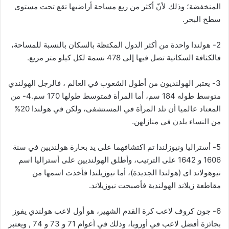
المنخفضة؛ وذلك لأنّ أكثر من ربع مساحة أراضيها تقع تحت مستوى
سطح البحر.
2- هولندا واحدة من أكثر الدول المكتظة بالسكان بالنسبة للمساحة،
فالكثافة السكانية تصل فيها إلى 478 نسمة لكل كيلو متر مربع.
3- يعتبر الهولنديون من أطول الشعوب في العالم ، فالرجل الهولندي
متوسط طوله 184 سم، أما المرأة فمتوسط طولها 170 سم.4- من
المعتاد عالميا أن تلد المرأة في المستشفى، ولكن في هولندا 20%
من النساء يلدن في منازلهن.
5- أستراليا ونيوزلندا تم اكتشافهما على يد بحارة هولنديين في سنة
1606 و 1642 على الترتيب، وأطلق الهولنديين على أستراليا اسم
نيوهولاند اى (هولندا الجديدة)، أما نيوزيلندا فأخذت اسمها من
مقاطعة زيلاند الهولندية فأصبحت نيوزيلاند.
6- جون كروف لاعب كرة القدم الشهير، هو أول لاعب هولندي يفوز
بجائزة أفضل لاعب في أوروبا، وذلك في أعوام 71 و 73 و 74 , ويعتبر