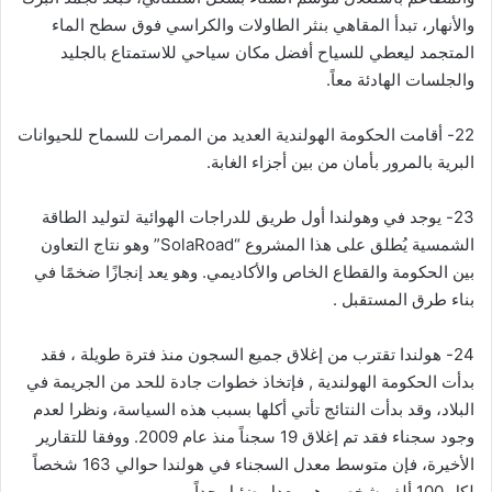
والأنهار، تبدأ المقاهي بنثر الطاولات والكراسي فوق سطح الماء
المتجمد ليعطي للسياح أفضل مكان سياحي للاستمتاع بالجليد
والجلسات الهادئة معاً.
22- أقامت الحكومة الهولندية العديد من الممرات للسماح للحيوانات
البرية بالمرور بأمان من بين أجزاء الغابة.
23- يوجد في وهولندا أول طريق للدراجات الهوائية لتوليد الطاقة
الشمسية يُطلق على هذا المشروع “SolaRoad” وهو نتاج التعاون
بين الحكومة والقطاع الخاص والأكاديمي. وهو يعد إنجازًا ضخمًا في
بناء طرق المستقبل .
24- هولندا تقترب من إغلاق جميع السجون منذ فترة طويلة ، فقد
بدأت الحكومة الهولندية , فإتخاذ خطوات جادة للحد من الجريمة في
البلاد، وقد بدأت النتائج تأتي أكلها بسبب هذه السياسة، ونظرا لعدم
وجود سجناء فقد تم إغلاق 19 سجناً منذ عام 2009. ووفقا للتقارير
الأخيرة، فإن متوسط معدل السجناء في هولندا حوالي 163 شخصاً
لكل 100 ألف شخص وهو معدل ضئيل جداً.