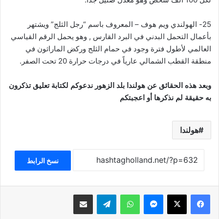
25- الهولندي ويم هوف – المعروف باسم “رجل الثلج” ويشتهر
بأعمال التحمل البدني في البرد القارس , وهو يحمل الرقم القياسي
العالمي لأطول فترة وجود في حمام الثلج وركض الماراثون في
منطقة القطب الشمالي عارياً في درجات حرارة 20 تحت الصفر.
وبعد هذه الحقائق عن هولندا بلد الزهور ندعوكم لكتابة تعليق تذكرون
به حقيقة لم نذكرها أو اعجبتكم
هولندا
نسخ الرابط
فيسبوك
‫X
ماسنجر
واتساب
تيلقرام
مشاركة عبر البريد