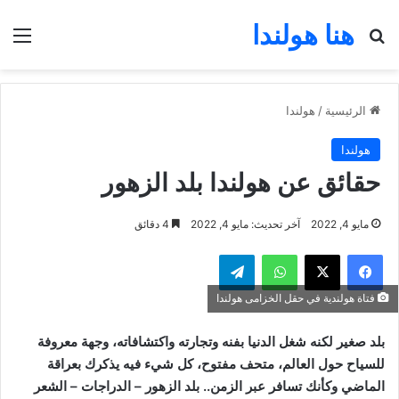
هنا هولندا
بحث عن
الق
الرئيسية
/
هولندا
هولندا
حقائق عن هولندا بلد الزهور
مايو 4, 2022
آخر تحديث: مايو 4, 2022
4 دقائق
فيسبوك
‫X
واتساب
تيلقرام
فتاة هولندية في حقل الخزامى هولندا
بلد صغير لكنه شغل الدنيا بفنه وتجارته واكتشافاته، وجهة معروفة
للسياح حول العالم، متحف مفتوح، كل شيء فيه يذكرك بعراقة
الماضي وكأنك تسافر عبر الزمن.. بلد الزهور – الدراجات – الشعر