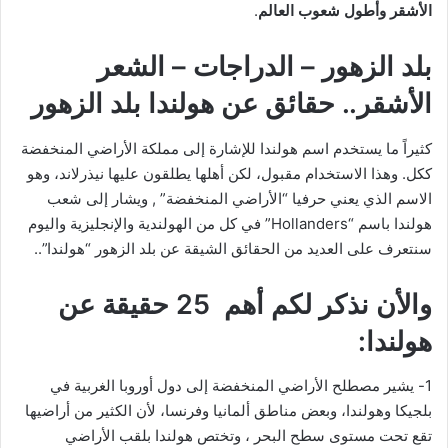
الأشقر وأطول شعوب العالم
.
بلد الزهور – الدراجات – الشعر
الأشقر.. حقائق عن هولندا بلد الزهور
كثيراً ما يستخدم اسم هولندا للإشارة إلى مملكة الأراضي المنخفضة
ككل. وهذا الاستخدام مقبول، لكن أهلها يطلقون عليها نيذرلاند، وهو
الاسم الذي يعني حرفيا “الأراضي المنخفضة” , ويشار إلى شعب
هولندا باسم “Hollanders” في كل من الهولندية والإنجليزية واليوم
سنتعرف على العديد من الحقائق الشيقة عن بلد الزهور “هولندا”..
والأن نذكر لكم أهم 25 حقيقة عن
هولندا:
1- يشير مصطلح الأراضي المنخفضة إلى دول أوروبا الغربية في
بلجيكا وهولندا، وبعض مناطق ألمانيا وفرنسا، لأن الكثير من أراضيها
تقع تحت مستوى سطح البحر ، وتختص هولندا بلقب الأراضي