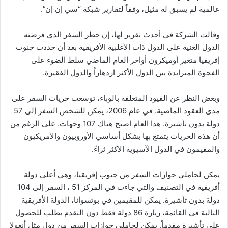
عالمية لم يسبق له مثيل، وفقاً لتقارير شبكة “سي إن إن”.
وقالت الشركة في أحدث تقرير لها، إن حظر السفر الذي فرضته
الدول الغنية على الدول ذات الأغلبية الأفريقية بعد أن حددت جنوب
إفريقيا متغير أوميكرون أواخر العام الماضي سلط الضوء على
الفجوة المتزايدة بين الدول الأكثر ازدهاراُ والدول الفقيرة.
وبغض النظر عن القيود المتعلقة بالوباء، توسعت حريات السفر على
مدى العقود الماضية. في عام 2006، يمكن للشخص السفر إلى 57
دولة بدون تأشيرة. هذا العام اصبح هناك 107 وجهات. على الرغم من
أن هذه الحريات يتمتع بها بشكل أساسي الأوروبيون والأمريكيون
والمقيمون في الدول الآسيوية الأكثر ثراءً.
يمكن لحاملي جوازات السفر من جنوب إفريقيا، وهي أعلى دولة
أفريقية في التصنيف والتي جاءت في المركز 51 ، السفر إلى 104
دولة بدون تأشيرة. يمكن للمقيمين في بوتسوانا، الدولة الأفريقية
التالية في القائمة، زيارة 86 دولة فقط دون التقدم بطلب للحصول
على تأشيرة مقدماً. يمكن لحاملي جوازات السفر من دول مثل أنغولا