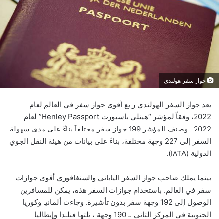
جواز سفر هولندي
يعد جواز السفر الهولندي رابع أقوى جواز سفر في العالم لعام
2022، وفقاً لمؤشر “هينلي باسبورت Henley Passport” لعام
2022 . وصنف المؤشر 199 جواز سفر مختلفاَ بناءً على مدى سهولة
السفر إلى 227 وجهة مختلفة، بناءً على بيانات من هيئة النقل الجوي
الدولية (IATA).
بينما يملك صاحب جواز السفر الياباني والسنغافوري أقوى جوازات
سفر في العالم. باستخدام جوازات السفر هذه، يمكن للمسافرين
الوصول إلى 192 وجهة سفر بدون تأشيرة. وجاءت ألمانيا وكوريا
الجنوبية في المركز الثاني بـ 190 وجهة ، تلتها فنلندا وإيطاليا