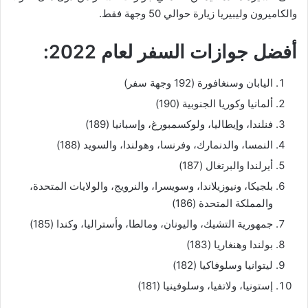
والكاميرون وليبيريا زيارة حوالي 50 وجهة فقط.
أفضل جوازات السفر لعام 2022:
اليابان وسنغافورة (192 وجهة سفر)
ألمانيا وكوريا الجنوبية (190)
فنلندا، وإيطاليا، ولوكسمبورغ، وإسبانيا (189)
النمسا، والدنمارك، وفرنسا، وهولندا، والسويد (188)
أيرلندا والبرتغال (187)
بلجيكا، ونيوزيلاندا، وسويسرا، والنرويج، والولايات المتحدة،
والمملكة المتحدة (186)
جمهورية التشيك، واليونان، ومالطا، وأستراليا، وكندا (185)
بولندا وهنغاريا (183)
ليتوانيا وسلوفاكيا (182)
إستونيا، ولاتفيا، وسلوفينيا (181)