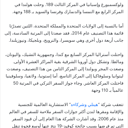
ولوكسمبورغ وإسبانيا في المركز الثالث 189. وحلت هولندا في
المركز الرابع مع النمسا والدنمارك وفرنسا والسويد بـ 188 وجهة.
أما بالنسبة إلى الولايات المتحدة والمملكة المتحدة، اللتين تصدرّتا
قائمة هذا التصنيف عام 2014، فقد صعدتا إلى المرتبة السادسة، إلى
جانب أربعة دول أخرى وهي سويسرا، والنرويج، وبلجيكا، ونيوزيلندا.
واحتلت أستراليا المركز السابع مع كندا، وجمهورية التشيك، واليونان،
ومالطا. وتشكل دول أوروبا الشرقية بقية المراكز العشرة الأولى.
وصعدت المجر وبولندا إلى المركز الثامن من هذا التصنيف، وصعدت
ليتوانيا وسلوفاكيا إلى المركز التاسع، أما إستونيا، ولاتفيا، وسلوفينيا
فاحتلت المركز العاشر. وجاء جواز السفر التركي في المرتبة 50
عالمياً بـ 110 وجهة
تتعقب شركة “
هينلي وشركاءه
” الاستشارية العالمية للجنسية
والإقامة ومقرها لندن أكثر جوازات السفر ملاءمة للسفر في العالم
منذ عام 2006. وقد أشارت الشركة هذا العام إلى أن قيود السفر
التي تم فرضها بسبب جائحة كوفيد-19 نتج عنها أوسع فجوة تنقل