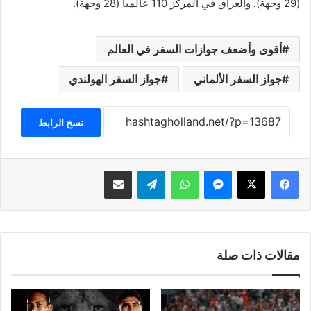
(29 وجهة). والعراق في المركز 110 عالمياً (28 وجهة).
أقوى وأضعف جوازات السفر في العالم
جواز السفر الألماني
جواز السفر الهولندي
نسخ الرابط
فيسبوك
‫X
ماسنجر
واتساب
تيلقرام
مشاركة عبر البريد
مقالات ذات صلة