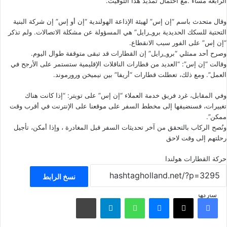
الرابعة مساءً”.مع احتمال تمديد هذا التوقيت.
وقال متحدث باسم “إن إس” لهيئة الإذاعة الهولندية “إن أو إس” إن شركة البنية
التحتية للسكك الحديدية برو_رايل” هي المسؤولة عن مشكلة الاتصالات. ولم تذكر
“إن إس” على الفور سبب الانقطاع.
وصرح أحد ممثلي “برو_رايل” إن القطارات قد تبقى متوقفة طوال اليوم.
وقالت “إن إس”: “العديد من قطارات الناقلات الإقليمية ستستمر على الأرجح في
العمل”. ومع ذلك، تعطلت قطارات “أريفا” بين نيميخن ورورموند.
وفي المقابل، غرد فريق خدمة العملاء “إن إس” على تويتر: “إذا كانت هناك
تغييرات، فسنضيفها إلى مخطط السفر على موقعنا على الإنترنت في أقرب وقت
ممكن”.
ونُصح الركاب بالتحقق من آخر تحديثات السفر قبل المغادرة ، وإذا أمكن، تأجيل
رحلتهم إلى وقت لاحق
حركة القطارات
هولندا
نسخ الرابط
شاركها
فيسبوك
‫X
ماسنجر
واتساب
تيلقرام
مشاركة عبر البريد