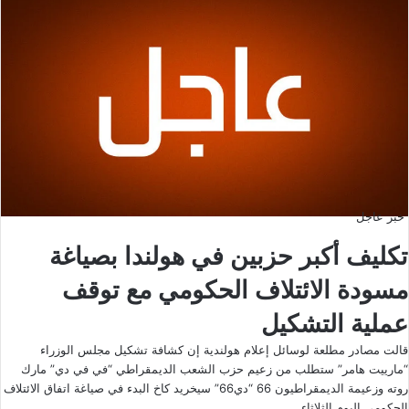
خبر عاجل
تكليف أكبر حزبين في هولندا بصياغة
مسودة الائتلاف الحكومي مع توقف
عملية التشكيل
قالت مصادر مطلعة لوسائل إعلام هولندية إن كشافة تشكيل مجلس الوزراء
“مارييت هامر” ستطلب من زعيم حزب الشعب الديمقراطي “في في دي” مارك
روته وزعيمة الديمقراطيون 66 “دي66” سيخريد كاخ البدء في صياغة اتفاق الائتلاف
الحكومي اليوم الثلاثاء.