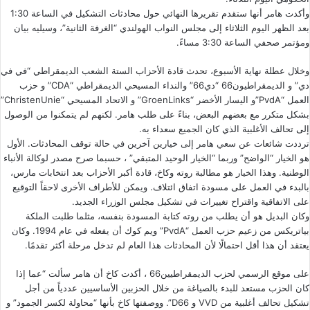
وأكدت هامر أنها ستقدم تقريرها النهائي حول محادثات التشكيل في الساعة 1:30
بعد الظهر اليوم الثلاثاء إلى مجلس النواب الهولندي “الغرفة الثانية”، وسيليه بيان
ومؤتمر صحفي الساعة 3:30 مساءً.
وخلال عطلة نهاية الأسبوع، تحدث قادة الأحزاب الستة الشعب الديمقراطي “في في
دي” و الديمقراطيون66 “دي66” والنداء المسيحي الديمقراطي “CDA” و حزب
العمل “PvdA”و اليسار الأخضر “GroenLinks” و الاتحاد المسيحي “ChristenUnie”
بشكل متكرر مع بعضهم البعض، بناءً على طلب هامر. لكنهم لم يتمكنوا من الوصول
إلى تحالف الأغلبية الذي كان الجميع سعداء به.
ترددت شائعات عن سعي هامر إلى خيارين آخرين في حالة توقف المحادثات. الأول
هو الخيار “الواضح” وربما “الخيار الوحيد المتبقي” ، حسبما صرح مصدر لوكالة الأنباء
الوطنية. وهذا الخيار هو مطالبة روته وكاخ، قادة أكبر الأحزاب بعد انتخابات مارس،
بالبدء في العمل على مسودة اتفاق ائتلاف. ويمكن للأطراف الأخرى لاحقاً التوقيع
على الاتفاقية واقتراح تغييرات في تشكيل مجلس الوزراء الجديد.
وكان البديل هو أن يطلب من روته كتابة المسودة بنفسه، مثلما طلبت الملكة
بياتريكس من زعيم حزب العمل “PvdA” ويم كوك أن يفعله في عام 1994. وكان
يعتقد أن هذا أقل احتمالًا لأن المحادثات هذا العام لم تدخل مرحلة أكثر تقدمًا.
على موقع الرسمي لحزب الديمقراطيين66 ، أكدت كاخ أن هامر سألت “عما إذا
كان الحزب مستعد للبدء بالصياغة من خلال الحزبين الأساسيين عددياً من أجل
تشكيل تحالف أغلبية من VVD و D66”. ووصفتها كاخ بأنها “محاولة لكسر الجمود” و