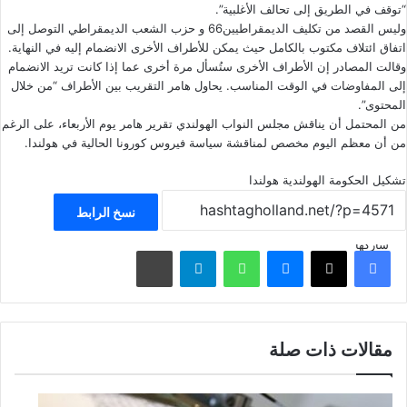
“توقف في الطريق إلى تحالف الأغلبية”.
وليس القصد من تكليف الديمقراطيين66 و حزب الشعب الديمقراطي التوصل إلى
اتفاق ائتلاف مكتوب بالكامل حيث يمكن للأطراف الأخرى الانضمام إليه في النهاية.
وقالت المصادر إن الأطراف الأخرى ستُسأل مرة أخرى عما إذا كانت تريد الانضمام
إلى المفاوضات في الوقت المناسب. يحاول هامر التقريب بين الأطراف “من خلال
المحتوى”.
من المحتمل أن يناقش مجلس النواب الهولندي تقرير هامر يوم الأربعاء، على الرغم
من أن معظم اليوم مخصص لمناقشة سياسة فيروس كورونا الحالية في هولندا.
تشكيل الحكومة الهولندية
هولندا
نسخ الرابط
شاركها
فيسبوك
‫X
ماسنجر
واتساب
تيلقرام
مشاركة عبر البريد
مقالات ذات صلة