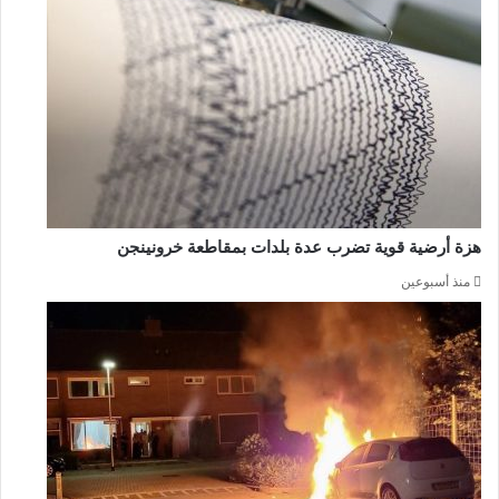
هزة أرضية قوية تضرب عدة بلدات بمقاطعة خرونينجن
منذ أسبوعين