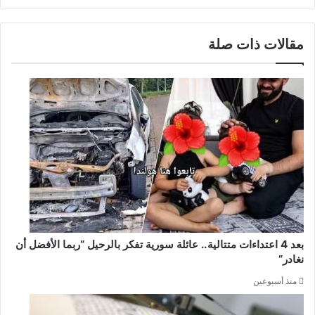
مقالات ذات صلة
بعد 4 اعتداءات متتالية.. عائلة سورية تفكر بالرحيل “ربما الأفضل أن
نغادر”
منذ أسبوعين