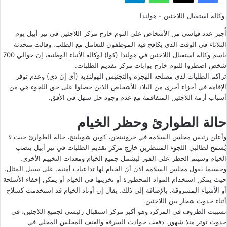
وكالة استقبال اللاجئين - هولندا
أُجبر عدد قياسي من الأشخاص على النوم خارج مركز اللاجئين في تير أبيل يوم
الثلاثاء في الوقت الذي يكافح فيه الموظفون للتعامل مع الطلب. وقالت متحدثة
باسم وكالة استقبال اللاجئين في هولندا (كوا) لوكالة الأنباء الوطنية، إن حوالي 700
شخص اضطروا للنوم خارج بوابات مركز تقديم الطلبات.
تراكم الطلبات لدى مصلحة الهجرة والتجنيس الهولندية (أي إن دي) وعدم توفر
الإقامة في أجزاء أخرى من البلاد للأشخاص الذين حصلوا على حق اللجوء هي من
أسباب أزمة اللاجئين المتفاقمة مع عدم وجود حل سهل في الأفق.
حالة الطوارئ وحظر الخيام
وأعلن رئيس مجلس السلامة في خرونينجن، كوين شويلينج، حالة الطوارئ حيث لا
يُسمح لطالبي اللجوء المنتظرين خارج مركز تقديم الطلبات في تير أبيل بنصب
الخيام وسيتم الحظر على الفور ليشمل جميع الخيام ومعدات التخييم الأخرى.
وحسبما يقول مجلس السلامة الآن أن الخيام لها تداعيات أمنية. على سبيل المثال،
حيث يمكن استخدام المواد المحظورة أو تخزينها في الخيام أو يمكن إخفاء الأسلحة
أو الأشياء المسروقة. بالإضافة إلى ذلك، يقال إن أوتاد الخيام قد استخدمت كسلاح
أثناء حدوث شجار بين اللاجئين.
تسببت الظروف في المركز، وهو أكبر مركز استقبال رئيسي لجميع اللاجئين، في
حدوث توتر منذ شهور. دفعت حوادث السرقة والعنف المجلس المحلي في