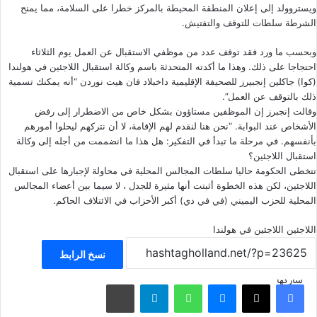
ويستروولد إلى إعلان المنطقة المحيطة بالمركز خطرا على السلامة، مما يمنح
الشرطة سلطات للتوقف والتفتيش.
وبحسب ما ورد فقد توقف عدد من موظفي الاستقبال عن العمل يوم الثلاثاء
احتجاجا على ذلك. وهذا ما أكدته المتحدثة باسم وكالة استقبال اللاجئين في هولندا
(كوا) جاكلين إنجبيرز للصحيفة الإقليمية داخبلاد فان هيت نوردن “أنه يمكنك تسمية
ذلك بالتوقف عن العمل”.
وقالت إنجبرز إن الموظفين مستاؤون بشكل خاص من الاضطرار إلى رفض
الأشخاص عند البوابة. “نحن هنا لنقدم لهم الإقامة، لا أن نتركهم ليحلوا أمورهم
بأنفسهم. في مرحلة ما تبدأ في التفكير: هل هذا ما انضممت من أجله إلى وكالة
استقبال اللاجئين؟
تتخطى الحكومة حاليا سلطات المجالس المحلية في محاولة لإجبارها على استقبال
اللاجئين، لكن هذه الخطوة أثبتت أنها مثيرة للجدل ، لا سيما بين أعضاء المجالس
المحلية للحزب اليميني (في في دي) أكبر الأحزاب في الائتلاف الحاكم.
اللاجئين
اللاجئين في هولندا
نسخ الرابط
شاركها
فيسبوك
‫X
ماسنجر
واتساب
تيلقرام
مشاركة عبر البريد