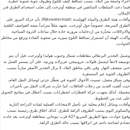
أجزاء واسعة من البلاد، بسبب تساقط كثيف للثلوج وظروف جوية شتوية خطرة،
فيما دعت السلطات السائقين في منطقة أوترخت إلى تجنّب استخدام الطرق قدر
الإمكان.
وأفادت هيئة الطرق والمياه الهولندية (Rijkswaterstaat) بأن حركة المرور على
الطرق السريعة، خصوصاً حول أوترخت، تشهد شللاً متزايداً نتيجة العواصف الثلجية
والانزلاقات، محذّرة من ازدحامات مرورية حادة خلال ساعات الذروة الصباحية.
وأكدت الهيئة أن استمرار تساقط الثلوج سيزيد من صعوبة القيادة ويرفع من مخاطر
الحوادث.
وشمل التحذير البرتقالي مقاطعات شمال وجنوب هولندا وأوترخت، قبل أن يتم
توسيعه لاحقاً ليشمل فلولاند، خرونينجن، فريزلاند ودِرِنتِه، على أن يستمر العمل به
حتى منتصف النهار. وفي باقي مناطق البلاد، لا يزال التحذير الأصفر سارياً بسبب
الظروف الجوية غير المستقرة.
وفي سياق متصل، تسببت الأحوال الجوية في تعطّل جزئي لوسائل النقل العام،
حيث أُلغيت العديد من رحلات الحافلات، كما حذّرت شركات النقل من تأخيرات
محتملة. كذلك شهدت حركة القطارات اضطرابات بسبب أعطال في مفاتيح التحويل
على عدد من الخطوط.
وأفادت وسائل إعلام محلية عن تأجيل الامتحانات العملية لقيادة الدراجة النارية
والسكوتر اليوم بسبب الظروف الزلقة للطرق. كذلك اغلاق طرق رئيسية بسبب
وقوع حوادث، منها الطريق السريع A27 قرب نيوخاين بمقاطعة أوترخت بعد حادث
تصادم لشاحنة ناجم عن انزلاقها بسبب حالة الطرق الزلقة.