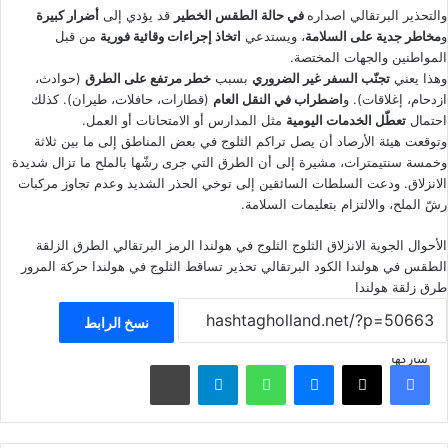
والتحذير البرتقالي اصداره
في حالة الطقس الخطير
قد يؤدي إلى
أضرار كبيرة
و
مخاطر جدية على السلامة
، ويستدعي
اتخاذ إجراءات وقائية فورية
من قبل
المواطنين والجهات المختصة.
وهذا يعني
تجنّب السفر غير الضروري
بسبب
خطر مرتفع على الطرق
(حوادث،
ازدحام، إغلاقات). و
اضطراب في النقل العام
(قطارات، حافلات، طيران). كذلك
احتمال
تعطّل الخدمات اليومية
مثل المدارس أو الامتحانات أو العمل.
وتوقعت هيئة الأرصاد أن يصل تراكم الثلوج في بعض المناطق إلى ما بين ثلاثة
وخمسة سنتيمترات، مشيرة إلى أن الطرق التي جرى رشّها بالملح ما تزال شديدة
الانزلاق. ودعت السلطات السائقين إلى توخي الحذر الشديد وعدم تجاوز مركبات
رشّ الملح، والالتزام بتعليمات السلامة.
الأحوال الجوية
الانزلاق
الثلوج
الثلوج في هولندا
الرمز البرتقالي
الطرق الزلقة
الطقس في هولندا
الكود البرتقالي
تحذير
تساقط الثلوج في هولندا
حركة المرور
طرق زلقة
هولندا
نسخ الرابط
شاركها
فيسبوك
‫X
ماسنجر
واتساب
تيلقرام
مشاركة عبر البريد