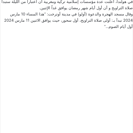
في هولندا، أعلنت عدة مؤسسات إسلامية تركية ومغربية أن اعتباراً من الليلة ستبدأ
صلاة التراويح و أن أول أيام شهر رمضان يوافق غداً الإثنين.
وقال مسجد الهجرة والدعوة (أولو) في مدينة أوترخت: “هذا المساء 10 مارس
2024 نبدأ بـ: أولى صلاة التراويح، أول سحور، حيث يوافق الاثنين 11 مارس 2024
أول أيام الصوم…”