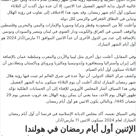
غالبية الدول بداية الشهر الفضيل غدا الاثنين، إلا أن عدة دول أكدت أن الثلاثاء
سيكون أول أيام شهر رمضان. وقد يعود هذا الاختلاف إلى تفاوت في رؤية الهلال
وتباين في النطاق الجغرافي والزمني لكل دولة.
وأعلنت كلاً من السعودية وقطر وتركيا وسوريا والإمارات واليمن والبحرين وفلسطين
والوقف السني في العراق والكويت ودار الفتوى في لبنان ومصر والسودان وتونس
بالإضافة إلى عدد من الدول الأخرى أن غداً الاثنين الموافق 11 مارس/أذار 2024 هو
أول أيام الشهر المبارك.
وفي المقابل، أعلنت دول أخرى مثل ليبيا والأردن والمغرب وسلطنة عمان بالإضافة
إلى إيران وأستراليا وسنغافورة وإندونيسيا وماليزيا وبروناي وباكستان وبنغلادش أن
الثلاثاء سيكون أول أيام الصيام.
وكشف مركز الفلك الدولي، أن دولاً عدة في شرق العالم لم تثبت فيها رؤية هلال
شهر رمضان المبارك لذلك أعلنت أن يوم الثلاثاء سيكون بداية الشهر الفضيل.
وفي هذا السياق، أشار
المجلس الأوروبي للإفتاء
إلى أن الحسابات الفلكية تؤكد
ظهور الهلال يوم الأحد، مما يعني أن يمكن رؤية الهلال بعد غروب شمس يوم 29
شعبان 1445، وبالتالي يكون الاثنين هو أول أيام رمضان.
وفي السياق نفسه، أكد مجلس الديانة الإسلامية في فرنسا أن أول أيام رمضان
المبارك لعام 2024 سيكون الاثنين 11 مارس/أذار.
الإثنين أول أيام رمضان في هولندا