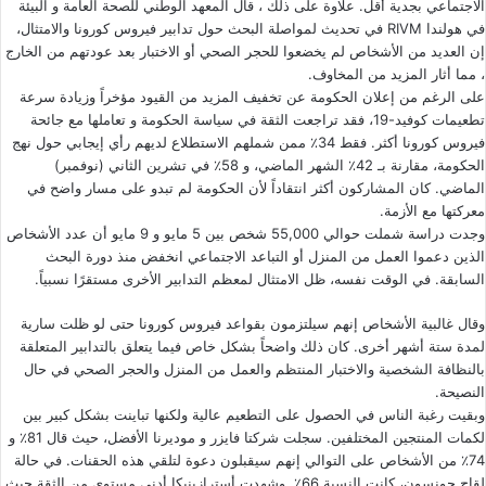
الاجتماعي بجدية أقل. علاوة على ذلك ، قال المعهد الوطني للصحة العامة و البيئة
في هولندا RIVM في تحديث لمواصلة البحث حول تدابير فيروس كورونا والامتثال،
إن العديد من الأشخاص لم يخضعوا للحجر الصحي أو الاختبار بعد عودتهم من الخارج
، مما أثار المزيد من المخاوف.
على الرغم من إعلان الحكومة عن تخفيف المزيد من القيود مؤخراً وزيادة سرعة
تطعيمات كوفيد-19، فقد تراجعت الثقة في سياسة الحكومة و تعاملها مع جائحة
فيروس كورونا أكثر. فقط 34٪ ممن شملهم الاستطلاع لديهم رأي إيجابي حول نهج
الحكومة، مقارنة بـ 42٪ الشهر الماضي، و 58٪ في تشرين الثاني (نوفمبر)
الماضي. كان المشاركون أكثر انتقاداً لأن الحكومة لم تبدو على مسار واضح في
معركتها مع الأزمة.
وجدت دراسة شملت حوالي 55,000 شخص بين 5 مايو و 9 مايو أن عدد الأشخاص
الذين دعموا العمل من المنزل أو التباعد الاجتماعي انخفض منذ دورة البحث
السابقة. في الوقت نفسه، ظل الامتثال لمعظم التدابير الأخرى مستقرًا نسبياً.
وقال غالبية الأشخاص إنهم سيلتزمون بقواعد فيروس كورونا حتى لو ظلت سارية
لمدة ستة أشهر أخرى. كان ذلك واضحاً بشكل خاص فيما يتعلق بالتدابير المتعلقة
بالنظافة الشخصية والاختبار المنتظم والعمل من المنزل والحجر الصحي في حال
النصيحة.
وبقيت رغبة الناس في الحصول على التطعيم عالية ولكنها تباينت بشكل كبير بين
لكمات المنتجين المختلفين. سجلت شركتا فايزر و موديرنا الأفضل، حيث قال 81٪ و
74٪ من الأشخاص على التوالي إنهم سيقبلون دعوة لتلقي هذه الحقنات. في حالة
لقاح جونسون، كانت النسبة 66٪. وشهدت أسترازينيكا أدنى مستوى من الثقة حيث