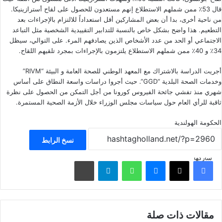
قال 53٪ ممن شملهم الاستطلاع إنهم مستعدون للحصول على لقاح أسترازينيكا.
من ناحية أخرى، بدا أن بعض المشاركين أقل استعداداً للالتزام بالإجراءات بعد
التطعيم. هذا واضح بشكل خاص بالنسبة للتدابير التقييدية الشخصية مثل التباعد
الاجتماعي أو الحد من عدد الأشخاص الذين يصادفهم المرء. على التوالي، سيظل
34٪ و 40٪ ممن شملهم الاستطلاع يلتزمون بالإجراءات بمجرد تلقيهم اللقاح.
أجريت الدراسة بالاشتراك مع المعهد الوطني للصحة العامة و البيئة “RIVM”
وخدمات الصحة البلدية “GGD”. حيث أجروا دراسات واسعة النطاق على أساس
شهري منذ تفشي جائحة الفيروس كورونا من أجل التمكن من الحصول على نظرة
ثاقبة للرأي العام حول سياسات مجلس الوزراء خلال الأزمة الصحية المستمرة.
الحكومة الهولندية
نسخ الرابط
شاركها
فيسبوك
‫X
ماسنجر
واتساب
تيلقرام
مشاركة عبر البريد
مقالات ذات صلة