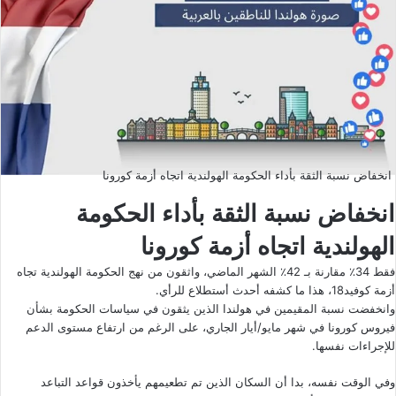
انخفاض نسبة الثقة بأداء الحكومة الهولندية اتجاه أزمة كورونا
انخفاض نسبة الثقة بأداء الحكومة
الهولندية اتجاه أزمة كورونا
فقط 34٪ مقارنة بـ 42٪ الشهر الماضي، واثقون من نهج الحكومة الهولندية تجاه
أزمة كوفيد18، هذا ما كشفه أحدث أستطلاع للرأي.
وانخفضت نسبة المقيمين في هولندا الذين يثقون في سياسات الحكومة بشأن
فيروس كورونا في شهر مايو/أيار الجاري، على الرغم من ارتفاع مستوى الدعم
للإجراءات نفسها.
وفي الوقت نفسه، بدا أن السكان الذين تم تطعيمهم يأخذون قواعد التباعد