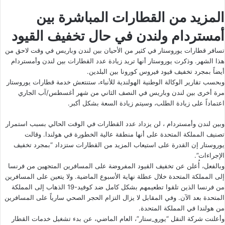
المزيد من القطارات المباشرة بين
أمستردام ولندن في حال تخفيف القيود
تسافر قطارات يوروستار في كثير من الأحيان بين لندن وباريس في وقت لاحق من
هذا الشهر. وذكرت يوروستار أنها تريد زيادة عدد القطارات بين لندن وأمستردام
أيضاً بمجرد تخفيف قيود فيروس كورونا بين البلدين.
وبحسب تقارير الوكالة الوطنية الهولندية للأنباء، ستنتعش خدمة قطارات يوروستار
مرة أخرى بين لندن وباريس في النصف الثاني من شهر أغسطس/آب الجاري
اعتماداً على زيادة الطلب، وسيتم زيادة السعة بشكل أكبر.
وبين لندن وأمستردام ، لن يزداد عدد القطارات في الوقت الحالي بسبب استمرار
تصنيف المملكة المتحدة على أنها منطقة عالية الخطورة في هولندا. وقالت
يوروستار إن القدرة على استيعاب المزيد من القطارات ستزداد “بمجرد تخفيف
الإجراءات”.
وبالفعل، أُعلن عن تخفيف القيود المفروضة على المسافرين المتجهين من فرنسا
إلى المملكة المتحدة خلال عطلة نهاية الأسبوع الماضية. ولا يتعين على المسافرين
من فرنسا الذين تلقوا تطعيمهم بشكل كامل ضد كوفيد-19 الذهاب إلى المملكة
المتحدة بعد الآن. وفي المقابل لا يزال التزام الحجر الصحي سارياً على المسافرين
من هولندا في المملكة المتحدة.
وأعلنت شركة النقل “يورو_ستار”، العام الماضي، عن بدء تشغيل خدمات القطار