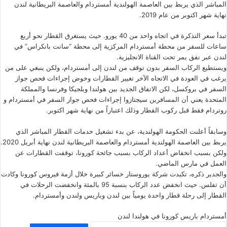
المباشر الذي يربط بين العاصمة الهولندية أمستردام والعاصمة البريطانية لندن
نهاية شهر اكتوبر من عام 2019.
تبدأ سعر التذكرة في اتجاه واحد من 40 يورو. حيث يستغرق القطار نحو أربع
ساعات للسفر من محطة أمستردام المركزية إلى محطة “سانت بانكراس” في
لندن عبر نفق يمر تحت القناة الانجليزية.
ويستطيع الركاب السفر بدون توقف من لندن إلى أمستردام، ولكن ينبغي على من
يرغب في العودة في الاتجاه الآخر تغيير القطارات وخوض إجراءات فحص جواز
السفر في بروكسل، لكن الاتفاق الجديد بين هولندا وبلجيكا وفرنسا والمملكة
المتحدة يعني أن المسافرين سيجتازوا إجراءات فحص جواز السفر في أمستردام و
روتردام فقط قبل ركوب القطار وذلك اعتباراً من نهاية شهر اكتوبر.
وسابقاً أعلنت الحكومة الهولندية، عن بدء تشغيل خدمات القطار المباشر الذي
يربط بين العاصمة الهولندية أمستردام والعاصمة البريطانية لندن نهاية أبريل 2020.
ولكن بسبب انخفاض أعداد الركاب بسبب جائحة كورونا، توقفت القطارات عن
العمل في مارس الماضي.
والجدير ذكره، تكبدت شركة يوروستار خسائر كبيرة خلال أزمة فيروس كورونا وكادت
أن تفلس. حيث انخفض عدد الركاب بنسبة 95 بالمئة وانخفضت الرحلات في
القطار إلى رحلة قطار واحدة يومياً بين لندن وباريس ولندن وأمستردام.
أمستردام
باريس
كورونا في هولندا
لندن