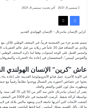
سبتمبر 6, 2021
آخر تحديث: سبتمبر 6, 2021
فيسبوك
‫X
كراين الإنسان نياندرتال - الإنسان الهولندي القديم
والذي تم اكتشافه قبل 20 عاماً في زيلاند من قبل عالم الحفريات الهاوي لوك أنثونيس.
وألفونس كينيس”، المتخصصان في إعادة بناء الحفريات والمعروفان بإع
عاش “كرين” الإنسان الهولندي ال
في الآونة الأخيرة، عمل فنانو الأنثروبولوجيا القديمة على إعادة بنا
بحثوا عن خصائص أحفورة بحر الشمال ووجدوا تطابقاً رقمياً مع جمج
ومظهره، مثل لون العين والشعر والجلد.
بواسطة كراكة شفط. عُرضت الجمجمة في عام 2009 في المتحف الأثري الوطني في مدينة ليدن.
كشفت الأبحاث التي أجرتها جامعة لايدن ومعهد ماكس بلانك في لايب
ما كان يأكل اللحوم بشكل أساسي. كما لاحظ الباحثون فجوة صغيرة