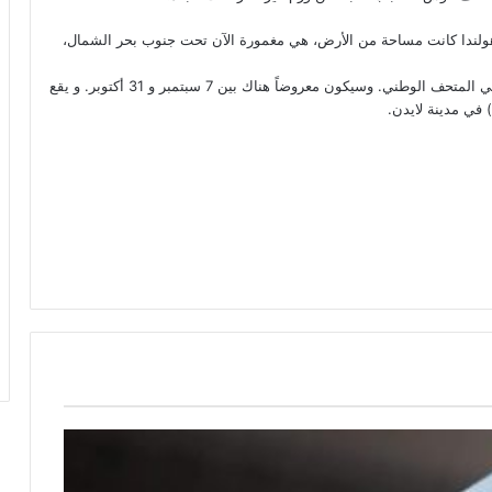
 هولندا كانت مساحة من الأرض، هي مغمورة الآن تحت جنوب بحر الشمال،
وفي الوقت الحالي، سيجد الإنسان الهولندي القديم “كراين” منزله في المتحف الوطني. وسيكون معروضاً هناك بين 7 سبتمبر و 31 أكتوبر. و يقع