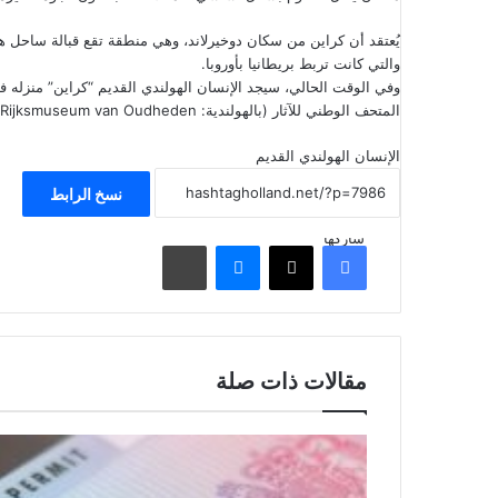
يُعتقد أن كراين من سكان دوخيرلاند، وهي منطقة تقع قبالة ساحل
والتي كانت تربط بريطانيا بأوروبا.
المتحف الوطني للآثار (بالهولندية: Rijksmuseum van Oudheden) في مدينة لايدن.
الإنسان الهولندي القديم
نسخ الرابط
شاركها
فيسبوك
‫X
ماسنجر
مشاركة عبر البريد
مقالات ذات صلة