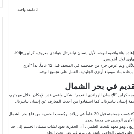
دقيقة واحدة
سيتم تقديم جزء من الجمجمة قريباً، في المتحف الوطني للآثار، مع إعادة بناء واقعية للوجه. لأول إنسان نياندرتال هولندي معروف، كراين_Krijn،
واستمر العمل على الوجه لسنوات، وفقا لما ذكره المتحف الوطني للآثار. وتم عرض جزء من جمجمته في المتحف قبل 12 عاماً. بدأ “أدري
ادة بناء مومياء أوتزي الجليدية، العمل على تجميع الوجه.
قديم في بحر الشمال
ء وجه كراين “الإنسان الهولندي القديم” بشكل واقعي قدر الإمكان. خلال مهمتهم،
مة إنسان نياندرتال. كما استفادوا من أحدث المعارف عن إنسان نياندرتال
يقدر أن إنسان نياندرتال عاش منذ أكثر من 50 إلى 70 ألف سنة. واكتشفت جمجمته قبل 20 عاماً في زيلاند. وجُمعت الحفرية من قاع بحر الشمال
زيغ ، وهو معهد للبحث العلمي ، أن الحفرية تعود لشاب ممتلئ الجسم إلى حد
 خلف قوس الحاجب ناتجة عن ورم غير ضار تحت الجلد.