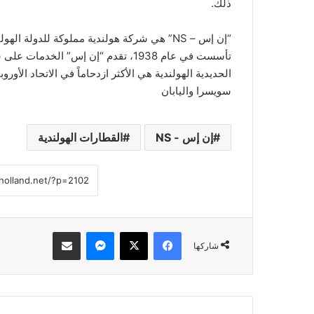
ذلك.
“إن إس – NS” هي شركة هولندية مملوكة للدول
تأسست في عام 1938، تقدم “إن إس” ا
الحديدية الهولندية هي الأكثر ازدحاماً في الاتحاد الأور
سويسرا واليابان
إن إس - NS
القطارات الهولندية
فيسبوك
‫X
ماسنجر
مشاركة عبر البريد
شاركها