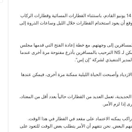
من المتوقع أن تعمل جميع القطارات مرة أخرى بحلول 14 يونيو القادم، باستثناء القطارات المسائية وقطارات الركاب
قع أن يعود استخدام القطارات خلال الليل وساعات الذروة إلى
ب المسافرين إلى وجهتهم. مع خطة إعادة الفتح التي قدمها مجلس
الوزراء ، نستعد الآن للعودة إلى نظامنا القديم ، حتى يمكن لـ NS الترحيب بالمسافرين بأذرع مفتوحة مرة أخرى عندما
لمدير التنفيذي لشركة “إن إس”.
لازدياد وأصبحت الحياة الليلية ممكنة مرة أخرى، فيمكن عندها
يدية، تعمل العديد من القطارات حالياً بعدد أقل من المعتاد،
 إذا لزم الأمر.
 راكب يمكنه الاعتماد على مقعد في القطار في هذا الوقت.
 البعض. نحن نتفهم أن الأمر يتطلب بعض الوقت للتعود على