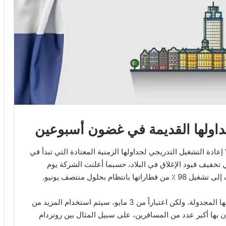
جداولها القديمة في غضون أسبوعين
لنت شركة السكك الحديدية الهولندية “إن إس – NS” إعادة التشغيل التدريجي لجداولها الزمنية المعتادة التي تبدأ في
ي تخفيف قيود الإغلاق في البلاد، حسبما أعلنت الشركة يوم
 بحلول منتصف يونيو.
وأفادت “إن إس” إنها حالياً تُشغل حوالي 90 ٪ من خدمتها المجدولة. ولكن اعتباراً من 3 مايو، سيتم استخدام المزيد من
 بها أكبر عدد من المسافرين، على سبيل المثال بين روتردام