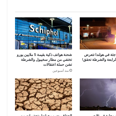
جئة في هولندا تتعرض
شحنة هواتف ذكية بقيمة 5 ملايين يورو
الرابعة والشرطة تحقق!
تختفي من مطار سخيبول والشرطة
تشن حملة اعتقالات
منذ أسبوعين
محلية في ثلاث
الجفاف يضرب هولندا وتحذيرات من