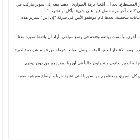
ر المستطاع. بعد أن أبلغنا غرفة الطوارئ ، ذهبنا معه إلى سوبر ماركت في
تى كانت آخر مرة حصل فيها على شيء ليأكل أو تشرب “.
يانات شخصية. بعدها قام موظفو الأمن في شركة “إن إس” بتمرير هذه
رة أخرى. وأمسك بهاتفه وفتحه في وضع سيلفي. أراد أن يلتقط صورة معنا ،”
ط صورة. وبعد الانتظار لبعض الوقت، وصل ضباط شرطة من قسم شرطة تيلبورخ.
 الذين يعانون ويتجولون حالياً في أوروبا بمفردهم من دون ذويهم.
 كل أسبوع، ومعظمهم من سوريا التي تشهد حربا و أوضاع معيشية صعبة