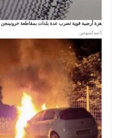
هزة أرضية قوية تضرب عدة بلدات بمقاطعة خرونينجن
منذ أسبوعين