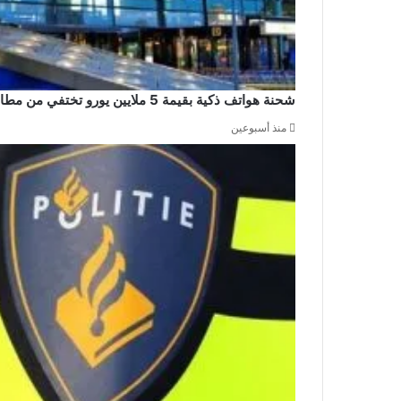
شحنة هواتف ذكية بقيمة 5 ملايين يورو تختفي من مطار سخيبول والشرطة تشن حملة اعتقالات
منذ أسبوعين