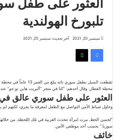
العثور على طفل سو
تلبورخ الهولندية
سبتمبر 20, 2021
آخر تحديث: سبتمبر 20, 2021
فيسبوك
‫X
تقطعت السبل بطفل سوري ت
محطة القطار. وقال أحدهم: “كنا في متجر “ألبريت هاين تو جو” عندما
العثور على طفل سوري عالق في 
وحاول ضباط الأمن التواصل مع الطفل لمعرفة ما يجري، لكنهم لم يت
سوريا.” بحسب أحد موظفي الأمن.
خائف