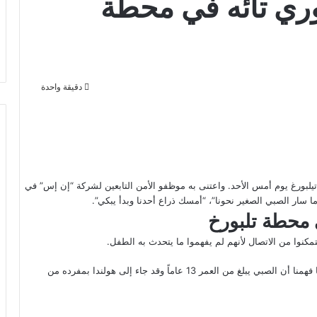
ري تائه في محطة
دقيقة واحدة
ائه يبلغ من العمر 13 عاماً في محطة تيلبورغ يوم أمس الأحد. واعتنى به موظفو الأمن التابعين لشركة “إن إس” في
 سار الصبي الصغير نحونا”، “أمسك ذراع أحدنا وبدأ يبكي”.
محطة تلبورخ
مكنوا من الاتصال لأنهم لم يفهموا ما يتحدث به الطفل.
“لحسن الحظ، مرت امرأة تتحدث العربية في تلك اللحظة. من خلالها فهمنا أن الصبي يبلغ من العمر 13 عاماً وقد جاء إلى هولندا بمفرده من