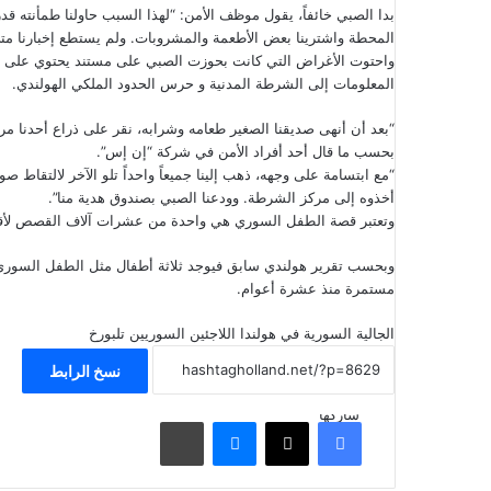
بدا الصبي خائفاً، يقول موظف الأمن: “لهذا السبب حاولنا طمأنته قد
المحطة واشترينا بعض الأطعمة والمشروبات. ولم يستطع إخبارنا م
واحتوت الأغراض التي كانت بحوزت الصبي على مستند يحتوي على ب
المعلومات إلى الشرطة المدنية و حرس الحدود الملكي الهولندي.
“بعد أن أنهى صديقنا الصغير طعامه وشرابه، نقر على ذراع أحدنا م
بحسب ما قال أحد أفراد الأمن في شركة “إن إس”.
“مع ابتسامة على وجهه، ذهب إلينا جميعاً واحداً تلو الآخر لالتقا
أخذوه إلى مركز الشرطة. وودعنا الصبي بصندوق هدية منا”.
وتعتبر قصة الطفل السوري هي واحدة من عشرات آلاف القصص لأقرانه
وبحسب تقرير هولندي سابق فيوجد ثلاثة أطفال مثل الطفل السوري
مستمرة منذ عشرة أعوام.
الجالية السورية في هولندا
اللاجئين السوريين
تلبورخ
نسخ الرابط
شاركها
فيسبوك
‫X
ماسنجر
مشاركة عبر البريد