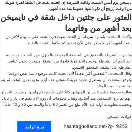
نايميخن يوم أمس السبت. وقالت الشرطة إن الجثث بقيت في الشقة لفترة طويلة
من الوقت. يرجح أن تكونا لقيتا حتفهما منذ عدة أشهر.
العثور على جثتين داخل شقة في نايميخن
بعد أشهر من وفاتهما
وأكدت المتحدث باسم الشرطة أن الجثث بقيت في الشقة على ما يبدو لأكثر من
بضعة أشهر، لكن لا يمكن حتى الأن تحديد كم مكثوا بالشقة بالضبط.
وباشرت الشرطة بالتحقيق في المنطقة المحيطة بالمنزل ظهر السبت. حيث نبه
أحد الجيران الشرطة بوجود رائحة قوية قادمة من الشقة. وبمجرد دخول عناصر
الشرطة إلى الشقة، اكتشفوا الجثتين.
وقال المتحدث: “التحقيق أكثر تعقيداً لأن الجثث كانت موجودة منذ بعض الوقت”.
وتوقع المتحدث أن يستغرق تحديد هوية المتوفى عدة أيام. وفي نفس الوقت لم يتم
بعد تحديد سبب الوفاة.
وقالت صحيفة خيلديرلاندر إن المتوفين كانا على الأرجح الأم وابنتها. وبحسب الجيران
إنهم لم يروا السيدتين منذ أسابيع. وهناك معلومات أن زوج الأم يقيم في دار رعاية.
وبحسب معلومات أولية فإن الأم تبلغ من العمر 60 عاماً والبنت بين 35 و 40 عاماً.
حوادث
نايميخن
نسخ الرابط