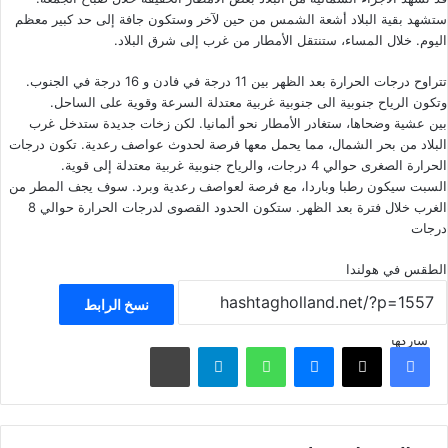
ستشهد بقية البلاد أشعة الشمس من حين لآخر وستكون جافة إلى حد كبير معظم
اليوم. خلال المساء، ستنتقل الأمطار من غرب إلى شرق البلاد.
تتراوح درجات الحرارة بعد الظهر بين 11 درجة في فادن و 16 درجة في الجنوب.
وتكون الرياح جنوبية الى جنوبية غربية معتدلة السرعة وقوية على الساحل.
بين عشية وضحاها، ستغادر الأمطار نحو ألمانيا. لكن زخات جديدة ستدخل غرب
البلاد من بحر الشمال، مما يحمل معها فرصة لحدوث عواصف رعدية. تكون درجات
الحرارة الصغرى حوالي 4 درجات، والرياح جنوبية غربية معتدلة إلى قوية.
السبت سيكون رطبا وباردا، مع فرصة لعواصف رعدية وبرد. سوف يجف المطر من
الغرب خلال فترة بعد الظهر. ستكون الحدود القصوى لدرجات الحرارة حوالي 8
درجات
الطقس في هولندا
نسخ الرابط
شاركها
فيسبوك
‫X
ماسنجر
واتساب
تيلقرام
مشاركة عبر البريد