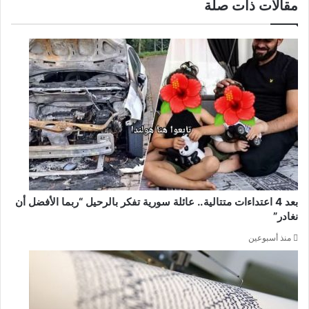
مقالات ذات صلة
بعد 4 اعتداءات متتالية.. عائلة سورية تفكر بالرحيل “ربما الأفضل أن
نغادر”
منذ أسبوعين